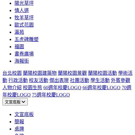
陽光草坪
情人道
牧羊草坪
歐式花園
瀛苑
五虎碑雕塑
福園
書卷廣場
海報街
台北校園
蘭陽校園建築物
蘭陽校園景觀
蘭陽校園活動
學術活
動
行政活動
校友活動
傑出表現
社團活動
學生活動
外賓參觀
人物介紹
校園生態
60週年校慶LOGO
66週年校慶LOGO
70週
年校慶LOGO
75週年校慶LOGO
文宣底板
文宣底板
簡報
桌牌