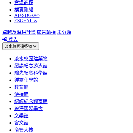
宮燈商標
樸實剛毅
AI+SDGs=∞
ESG+AI=∞
卓越及深耕計畫
廣告輪播
未分類
登入
淡水校園建築物
淡水校園建築物
紹謨紀念游泳館
騮先紀念科學館
鍾靈化學館
教育館
傳播館
紹謨紀念體育館
麗澤國際學舍
文學館
會文館
商管大樓