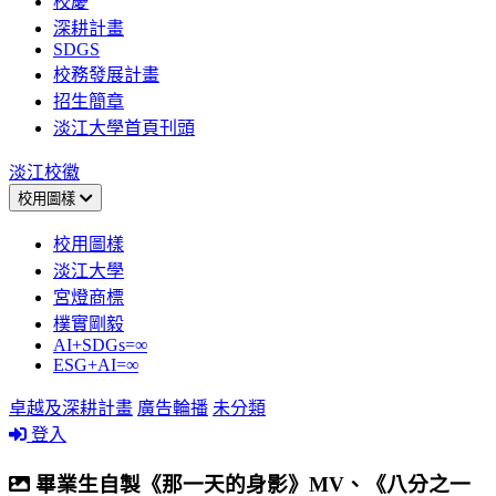
校慶
深耕計畫
SDGS
校務發展計畫
招生簡章
淡江大學首頁刊頭
淡江校徽
校用圖樣
校用圖樣
淡江大學
宮燈商標
樸實剛毅
AI+SDGs=∞
ESG+AI=∞
卓越及深耕計畫
廣告輪播
未分類
登入
畢業生自製《那一天的身影》MV、《八分之一