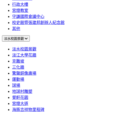
行政大樓
宮燈教室
守謙國際會議中心
校史館暨張建邦創辦人紀念館
其他
淡水校園景觀
淡水校園景觀
淡江大學花牆
克難坡
三化牆
驚聲銅像廣場
運動場
球場
地球村雕塑
覺軒花園
宮燈大道
海豚吉祥物里程碑