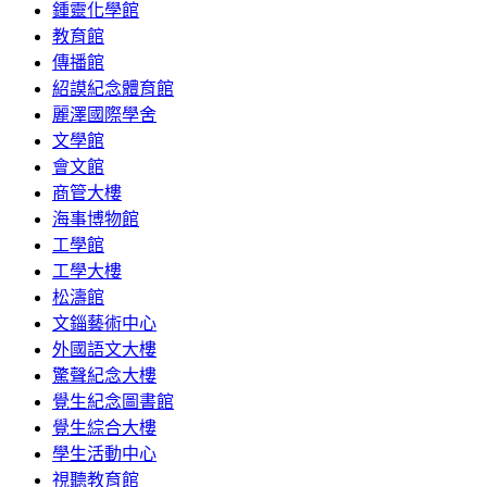
鍾靈化學館
教育館
傳播館
紹謨紀念體育館
麗澤國際學舍
文學館
會文館
商管大樓
海事博物館
工學館
工學大樓
松濤館
文錙藝術中心
外國語文大樓
驚聲紀念大樓
覺生紀念圖書館
覺生綜合大樓
學生活動中心
視聽教育館