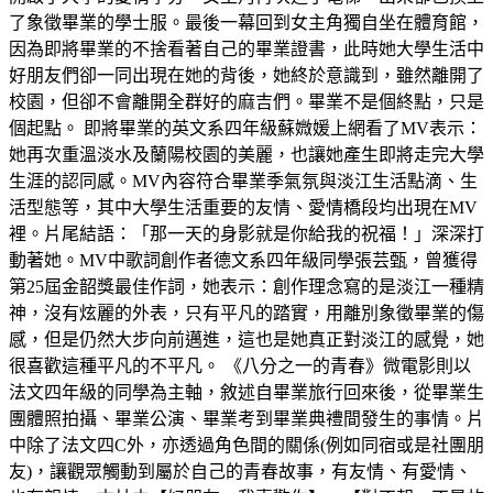
了象徵畢業的學士服。最後一幕回到女主角獨自坐在體育館，
因為即將畢業的不捨看著自己的畢業證書，此時她大學生活中
好朋友們卻一同出現在她的背後，她終於意識到，雖然離開了
校園，但卻不會離開全群好的麻吉們。畢業不是個終點，只是
個起點。 即將畢業的英文系四年級蘇媺媛上網看了MV表示：
她再次重溫淡水及蘭陽校園的美麗，也讓她產生即將走完大學
生涯的認同感。MV內容符合畢業季氣氛與淡江生活點滴、生
活型態等，其中大學生活重要的友情、愛情橋段均出現在MV
裡。片尾結語：「那一天的身影就是你給我的祝福！」深深打
動著她。MV中歌詞創作者德文系四年級同學張芸甄，曾獲得
第25屆金韶獎最佳作詞，她表示：創作理念寫的是淡江一種精
神，沒有炫麗的外表，只有平凡的踏實，用離別象徵畢業的傷
感，但是仍然大步向前邁進，這也是她真正對淡江的感覺，她
很喜歡這種平凡的不平凡。 《八分之一的青春》微電影則以
法文四年級的同學為主軸，敘述自畢業旅行回來後，從畢業生
團體照拍攝、畢業公演、畢業考到畢業典禮間發生的事情。片
中除了法文四C外，亦透過角色間的關係(例如同宿或是社團朋
友)，讓觀眾觸動到屬於自己的青春故事，有友情、有愛情、