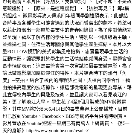
也有親情。本片由【好朋友，我喜歡你】、【對不起，不是故
意疏遠妳】、【原來，是這種感覺】、【該說再見？】等4集
所組成。 微電影導演大傳系四年級同學劉禮碩表示：此部結
合時事及各種學生可能會遇到的狀況而編寫出的劇本，希望可
以藉此撰寫出一部屬於畢業生的青春回憶錄。為了使劇情能完
整呈現，藉以了解各樣的學生生活，特別以一個班級為主軸，
並透過社團、住宿生活等關係與其他學生產生連結。本片以大
量FOLLOW鏡頭的美式影集風格拍攝，忠實呈現學生生活的
互動情形，讓觀眾對於學生的生活情緒能感同身受。畢籌會會
長李恬瑜表示：這是畢籌會第一次嘗試拍攝畢業微電影，為了
讓此微電影增加屬於淡江的特性，本片結合時下的熱門「角
度」─空拍。結合了校內的課程與社團，與校內同學合作，藉
由拍攝高難度的技巧操作，讓這部微電影的呈現更為專業，藉
此宣傳校內學生的興趣及技術，並且讓大家可以看見淡江的
美，更了解淡江大學。 學生花了4至6個月製成的MV與微電
影，其中MV將於淡大6月14日的畢業典禮上公開播放，目前
也已放到Youtube、Facebook、BBS等網路平台供隨時觀賞。
影片置放在Youtube短短一星期已有兩萬人上網觀賞。 《那一
天的身影》http://www.youtube.com/results?