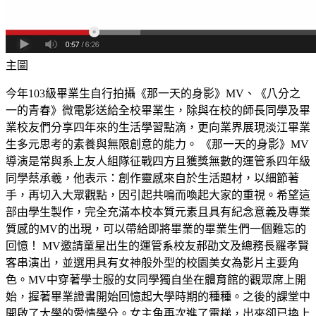
主圖
今年103級畢業生自行拍攝《那一天的身影》MV、《八分之
一的青春》微電影送給全校畢業生，除與在校的師長同學及畢
業校友們分享四年來的生活學習點滴，更向業界展現淡江畢業
生多元思考的素養與無限創意的能力。 《那一天的身影》MV
導演是常與系上友人組隊征戰四方且獲獎無數的運管系四年級
同學蔡承羲，他表示：創作靈感來自於生活題材，以細節著
手，再切入大眾觀點，因引起共鳴而喚起大家的重視。希望這
部由學生製作，完全充滿本校本質元素且具有紀念意義及專業
質感的MV的出現，可以帶給即將畢業的畢業生們一個難忘的
回憶！ MV邀請童星出生的運管系校友郝劭文及總務長羅孝賢
客串演出，並選用具有女神般外型的校園美女為影片主要角
色。MV中穿著學士服的女同學獨自坐在體育館的觀眾席上開
始，握著畢業證書開始回憶起大學時期的種種。之後的課堂中
開啟了大學的愛情學分。女主角再次進了電梯，出來卻已換上