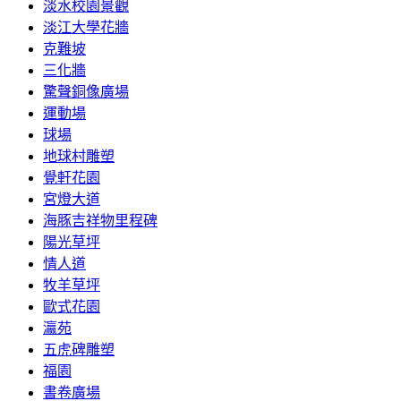
淡水校園景觀
淡江大學花牆
克難坡
三化牆
驚聲銅像廣場
運動場
球場
地球村雕塑
覺軒花園
宮燈大道
海豚吉祥物里程碑
陽光草坪
情人道
牧羊草坪
歐式花園
瀛苑
五虎碑雕塑
福園
書卷廣場