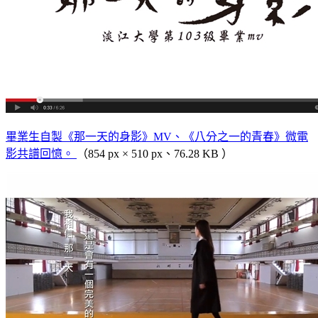
畢業生自製《那一天的身影》MV、《八分之一的青春》微電
影共譜回憶。
（854 px × 510 px、76.28 KB ）