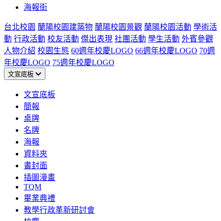
海報街
台北校園
蘭陽校園建築物
蘭陽校園景觀
蘭陽校園活動
學術活
動
行政活動
校友活動
傑出表現
社團活動
學生活動
外賓參觀
人物介紹
校園生態
60週年校慶LOGO
66週年校慶LOGO
70週
年校慶LOGO
75週年校慶LOGO
文宣底板
文宣底板
簡報
桌牌
名牌
海報
資料夾
書封面
插圖漫畫
TQM
畢業典禮
教學行政革新研討會