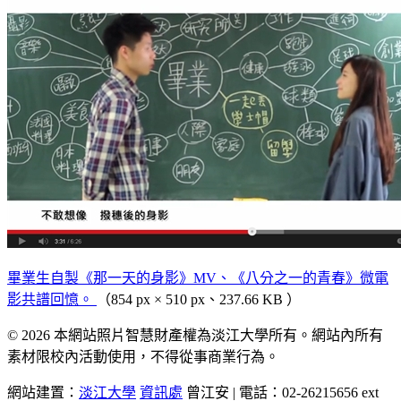
畢業生自製《那一天的身影》MV、《八分之一的青春》微電
影共譜回憶。
（854 px × 510 px、237.66 KB ）
© 2026 本網站照片智慧財產權為淡江大學所有。網站內所有
素材限校內活動使用，不得從事商業行為。
網站建置：
淡江大學
資訊處
曾江安 | 電話：02-26215656 ext