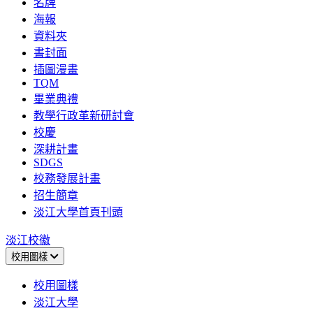
名牌
海報
資料夾
書封面
插圖漫畫
TQM
畢業典禮
教學行政革新研討會
校慶
深耕計畫
SDGS
校務發展計畫
招生簡章
淡江大學首頁刊頭
淡江校徽
校用圖樣
校用圖樣
淡江大學