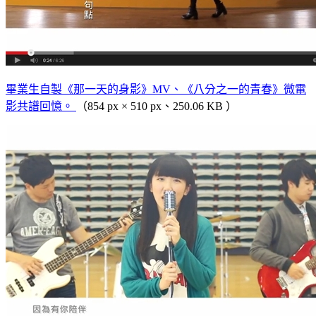
畢業生自製《那一天的身影》MV、《八分之一的青春》微電
影共譜回憶。
（854 px × 510 px、250.06 KB ）