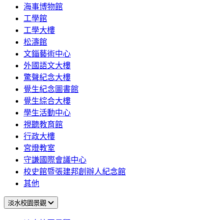
海事博物館
工學館
工學大樓
松濤館
文錙藝術中心
外國語文大樓
驚聲紀念大樓
覺生紀念圖書館
覺生綜合大樓
學生活動中心
視聽教育館
行政大樓
宮燈教室
守謙國際會議中心
校史館暨張建邦創辦人紀念館
其他
淡水校園景觀