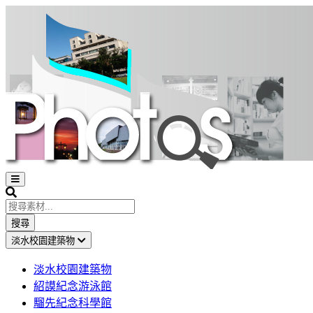
Open
sidebar
Search
搜尋
淡水校園建築物
淡水校園建築物
紹謨紀念游泳館
騮先紀念科學館