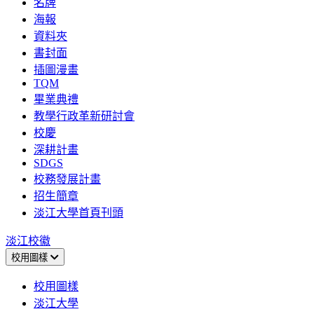
名牌
海報
資料夾
書封面
插圖漫畫
TQM
畢業典禮
教學行政革新研討會
校慶
深耕計畫
SDGS
校務發展計畫
招生簡章
淡江大學首頁刊頭
淡江校徽
校用圖樣
校用圖樣
淡江大學