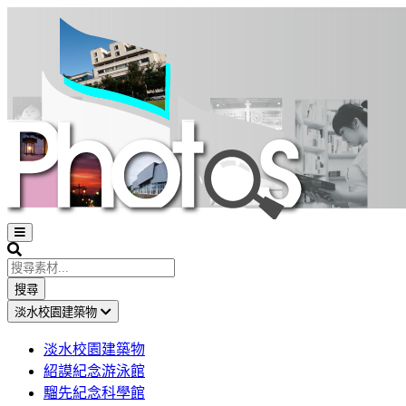
Open
sidebar
Search
搜尋
淡水校園建築物
淡水校園建築物
紹謨紀念游泳館
騮先紀念科學館