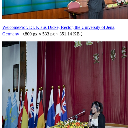
WelcomeProf. Dr. Klaus Dicke, Rector, the University of Jena,
Germany
（800 px × 533 px、351.14 KB ）