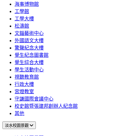
海事博物館
工學館
工學大樓
松濤館
文錙藝術中心
外國語文大樓
驚聲紀念大樓
覺生紀念圖書館
覺生綜合大樓
學生活動中心
視聽教育館
行政大樓
宮燈教室
守謙國際會議中心
校史館暨張建邦創辦人紀念館
其他
淡水校園景觀