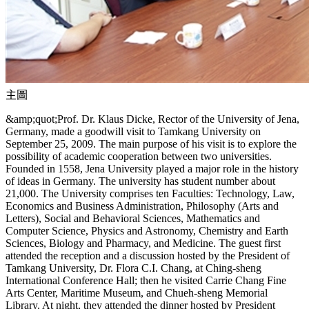
主圖
&amp;quot;Prof. Dr. Klaus Dicke, Rector of the University of Jena,
Germany, made a goodwill visit to Tamkang University on
September 25, 2009. The main purpose of his visit is to explore the
possibility of academic cooperation between two universities.
Founded in 1558, Jena University played a major role in the history
of ideas in Germany. The university has student number about
21,000. The University comprises ten Faculties: Technology, Law,
Economics and Business Administration, Philosophy (Arts and
Letters), Social and Behavioral Sciences, Mathematics and
Computer Science, Physics and Astronomy, Chemistry and Earth
Sciences, Biology and Pharmacy, and Medicine. The guest first
attended the reception and a discussion hosted by the President of
Tamkang University, Dr. Flora C.I. Chang, at Ching-sheng
International Conference Hall; then he visited Carrie Chang Fine
Arts Center, Maritime Museum, and Chueh-sheng Memorial
Library. At night, they attended the dinner hosted by President