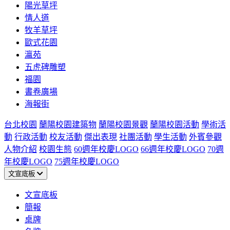
陽光草坪
情人道
牧羊草坪
歐式花園
瀛苑
五虎碑雕塑
福園
書卷廣場
海報街
台北校園
蘭陽校園建築物
蘭陽校園景觀
蘭陽校園活動
學術活
動
行政活動
校友活動
傑出表現
社團活動
學生活動
外賓參觀
人物介紹
校園生態
60週年校慶LOGO
66週年校慶LOGO
70週
年校慶LOGO
75週年校慶LOGO
文宣底板
文宣底板
簡報
桌牌