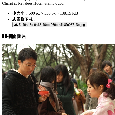
Chang at Regalees Hotel. &amp;quot;
大小：
500 px × 333 px、138.15 KB
圖檔下載：
5e49a48d-9a68-40be-969e-a1b8fc98713b.jpg
相關圖片