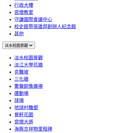
行政大樓
宮燈教室
守謙國際會議中心
校史館暨張建邦創辦人紀念館
其他
淡水校園景觀
淡水校園景觀
淡江大學花牆
克難坡
三化牆
驚聲銅像廣場
運動場
球場
地球村雕塑
覺軒花園
宮燈大道
海豚吉祥物里程碑