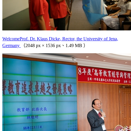
WelcomeProf. Dr. Klaus Dicke, Rector, the University of Jena,
Germany
（2048 px × 1536 px、1.49 MB ）