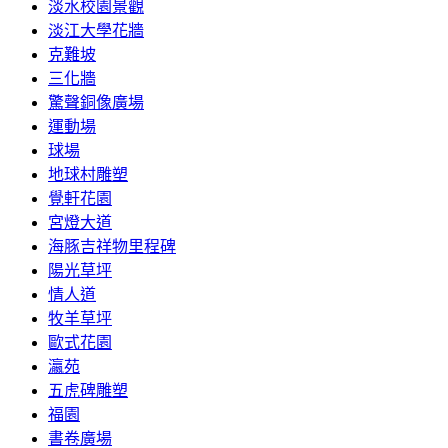
淡水校園景觀
淡江大學花牆
克難坡
三化牆
驚聲銅像廣場
運動場
球場
地球村雕塑
覺軒花園
宮燈大道
海豚吉祥物里程碑
陽光草坪
情人道
牧羊草坪
歐式花園
瀛苑
五虎碑雕塑
福園
書卷廣場