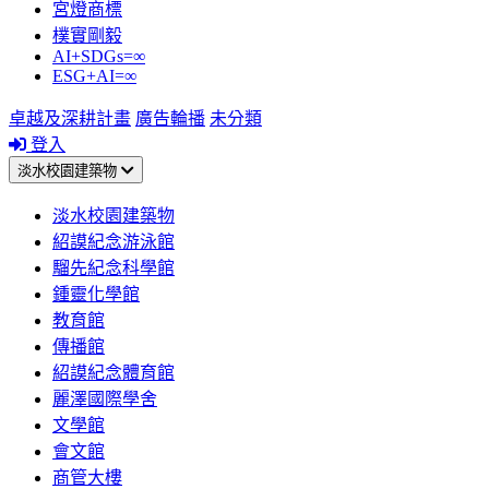
宮燈商標
樸實剛毅
AI+SDGs=∞
ESG+AI=∞
卓越及深耕計畫
廣告輪播
未分類
登入
淡水校園建築物
淡水校園建築物
紹謨紀念游泳館
騮先紀念科學館
鍾靈化學館
教育館
傳播館
紹謨紀念體育館
麗澤國際學舍
文學館
會文館
商管大樓