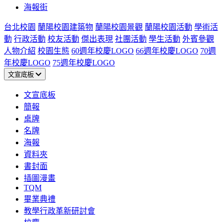
海報街
台北校園
蘭陽校園建築物
蘭陽校園景觀
蘭陽校園活動
學術活
動
行政活動
校友活動
傑出表現
社團活動
學生活動
外賓參觀
人物介紹
校園生態
60週年校慶LOGO
66週年校慶LOGO
70週
年校慶LOGO
75週年校慶LOGO
文宣底板
文宣底板
簡報
桌牌
名牌
海報
資料夾
書封面
插圖漫畫
TQM
畢業典禮
教學行政革新研討會