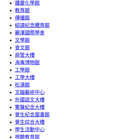
鍾靈化學館
教育館
傳播館
紹謨紀念體育館
麗澤國際學舍
文學館
會文館
商管大樓
海事博物館
工學館
工學大樓
松濤館
文錙藝術中心
外國語文大樓
驚聲紀念大樓
覺生紀念圖書館
覺生綜合大樓
學生活動中心
視聽教育館