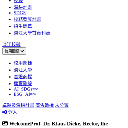
校慶
深耕計畫
SDGS
校務發展計畫
招生簡章
淡江大學首頁刊頭
淡江校徽
校用圖樣
校用圖樣
淡江大學
宮燈商標
樸實剛毅
AI+SDGs=∞
ESG+AI=∞
卓越及深耕計畫
廣告輪播
未分類
登入
WelcomeProf. Dr. Klaus Dicke, Rector, the