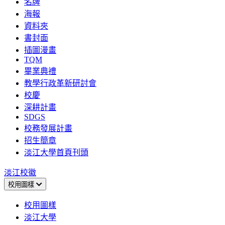
名牌
海報
資料夾
書封面
插圖漫畫
TQM
畢業典禮
教學行政革新研討會
校慶
深耕計畫
SDGS
校務發展計畫
招生簡章
淡江大學首頁刊頭
淡江校徽
校用圖樣
校用圖樣
淡江大學