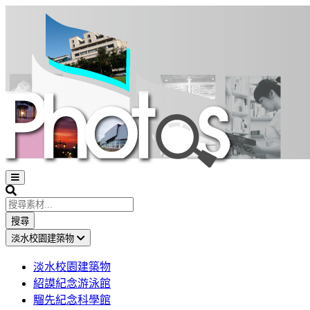
Open
sidebar
Search
搜尋
淡水校園建築物
淡水校園建築物
紹謨紀念游泳館
騮先紀念科學館