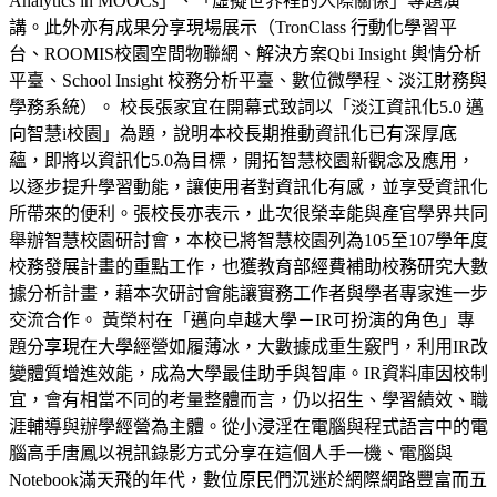
Analytics in MOOCs」、「虛擬世界裡的人際關係」專題演
講。此外亦有成果分享現場展示（TronClass 行動化學習平
台、ROOMIS校園空間物聯網、解決方案Qbi Insight 輿情分析
平臺、School Insight 校務分析平臺、數位微學程、淡江財務與
學務系統）。 校長張家宜在開幕式致詞以「淡江資訊化5.0 邁
向智慧i校園」為題，說明本校長期推動資訊化已有深厚底
蘊，即將以資訊化5.0為目標，開拓智慧校園新觀念及應用，
以逐步提升學習動能，讓使用者對資訊化有感，並享受資訊化
所帶來的便利。張校長亦表示，此次很榮幸能與產官學界共同
舉辦智慧校園研討會，本校已將智慧校園列為105至107學年度
校務發展計畫的重點工作，也獲教育部經費補助校務研究大數
據分析計畫，藉本次研討會能讓實務工作者與學者專家進一步
交流合作。 黃榮村在「邁向卓越大學－IR可扮演的角色」專
題分享現在大學經營如履薄冰，大數據成重生竅門，利用IR改
變體質增進效能，成為大學最佳助手與智庫。IR資料庫因校制
宜，會有相當不同的考量整體而言，仍以招生、學習績效、職
涯輔導與辦學經營為主體。從小浸淫在電腦與程式語言中的電
腦高手唐鳳以視訊錄影方式分享在這個人手一機、電腦與
Notebook滿天飛的年代，數位原民們沉迷於網際網路豐富而五