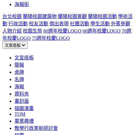
海報街
台北校園
蘭陽校園建築物
蘭陽校園景觀
蘭陽校園活動
學術活
動
行政活動
校友活動
傑出表現
社團活動
學生活動
外賓參觀
人物介紹
校園生態
60週年校慶LOGO
66週年校慶LOGO
70週
年校慶LOGO
75週年校慶LOGO
文宣底板
文宣底板
簡報
桌牌
名牌
海報
資料夾
書封面
插圖漫畫
TQM
畢業典禮
教學行政革新研討會