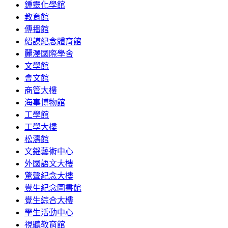
鍾靈化學館
教育館
傳播館
紹謨紀念體育館
麗澤國際學舍
文學館
會文館
商管大樓
海事博物館
工學館
工學大樓
松濤館
文錙藝術中心
外國語文大樓
驚聲紀念大樓
覺生紀念圖書館
覺生綜合大樓
學生活動中心
視聽教育館