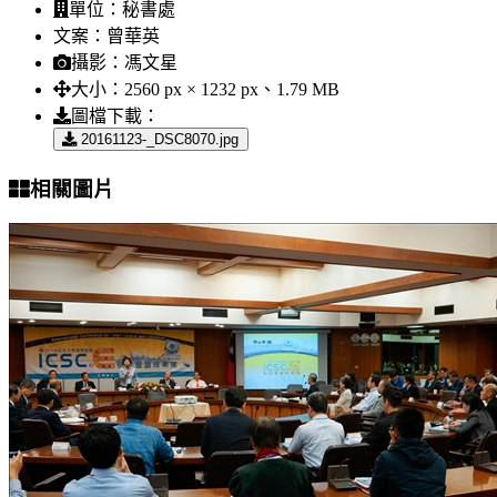
單位：
秘書處
文案：
曾華英
攝影：
馮文星
大小：
2560 px × 1232 px、1.79 MB
圖檔下載：
20161123-_DSC8070.jpg
相關圖片