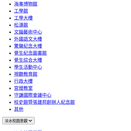
海事博物館
工學館
工學大樓
松濤館
文錙藝術中心
外國語文大樓
驚聲紀念大樓
覺生紀念圖書館
覺生綜合大樓
學生活動中心
視聽教育館
行政大樓
宮燈教室
守謙國際會議中心
校史館暨張建邦創辦人紀念館
其他
淡水校園景觀