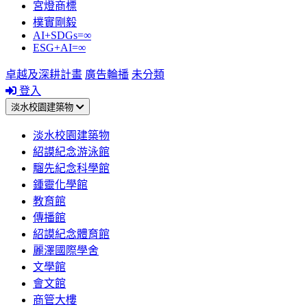
宮燈商標
樸實剛毅
AI+SDGs=∞
ESG+AI=∞
卓越及深耕計畫
廣告輪播
未分類
登入
淡水校園建築物
淡水校園建築物
紹謨紀念游泳館
騮先紀念科學館
鍾靈化學館
教育館
傳播館
紹謨紀念體育館
麗澤國際學舍
文學館
會文館
商管大樓