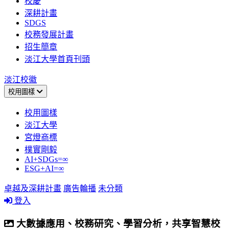
校慶
深耕計畫
SDGS
校務發展計畫
招生簡章
淡江大學首頁刊頭
淡江校徽
校用圖樣
校用圖樣
淡江大學
宮燈商標
樸實剛毅
AI+SDGs=∞
ESG+AI=∞
卓越及深耕計畫
廣告輪播
未分類
登入
大數據應用、校務研究、學習分析，共享智慧校