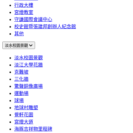
行政大樓
宮燈教室
守謙國際會議中心
校史館暨張建邦創辦人紀念館
其他
淡水校園景觀
淡水校園景觀
淡江大學花牆
克難坡
三化牆
驚聲銅像廣場
運動場
球場
地球村雕塑
覺軒花園
宮燈大道
海豚吉祥物里程碑