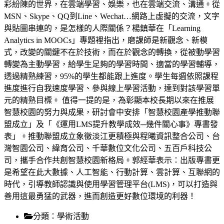
彩紛陳的世界，在雲端學習、娛樂，也在雲端交流、溝通。從
MSN、Skype、QQ到Line、Wechat…網路上虛擬的交流，文字
與貼圖串連的，是怎樣的人際關係？楊鎮華在「Learning
Analytics in MOOCs」專題裡指出，磨課師是新觀念、新模
式，改變的關鍵不在於技術，而在於觀念的轉換，從被動學習
轉變為主動學習，給學生足夠的學習時間、適當的學習輔導，
透過精熟練習，95%的學生都能跟上進度。學生每週依照課程
進度進行自我速度學習、參與線上學習活動，達到對該學習單
元的精熟目標。 值得一提的是，為彰顯本校長期以來在推展
智慧校園的努力與成果，研討會中安排「智慧校園產學推動聯
盟成立」及「《運用LMS提升教學成效─幾件關心事》專書發
表」。推動聯盟成立象徵淡江更積極與程曦資訊整合公司、台
灣智園公司、緯育公司、千華數位文化公司、五百戶科技公
司，攜手合作共創智慧校園新格局。郭經華表示：出版專書更
是希望在此大數據、人工智能、行動計算、雲計算、互聯網的
時代，引導教師認識與使用學習管理平台(LMS)，可以打造與
善用這最勇猛的武器，進而創造更好數位環境的利器！
分類：
學術活動