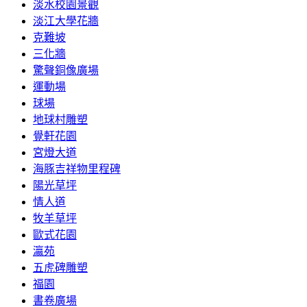
淡水校園景觀
淡江大學花牆
克難坡
三化牆
驚聲銅像廣場
運動場
球場
地球村雕塑
覺軒花園
宮燈大道
海豚吉祥物里程碑
陽光草坪
情人道
牧羊草坪
歐式花園
瀛苑
五虎碑雕塑
福園
書卷廣場