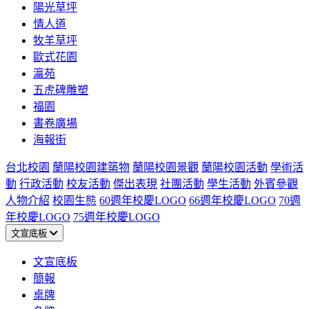
陽光草坪
情人道
牧羊草坪
歐式花園
瀛苑
五虎碑雕塑
福園
書卷廣場
海報街
台北校園
蘭陽校園建築物
蘭陽校園景觀
蘭陽校園活動
學術活
動
行政活動
校友活動
傑出表現
社團活動
學生活動
外賓參觀
人物介紹
校園生態
60週年校慶LOGO
66週年校慶LOGO
70週
年校慶LOGO
75週年校慶LOGO
文宣底板
文宣底板
簡報
桌牌