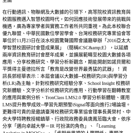
主圖
在行動通訊、物聯網及大數據的引領下，高等院校資訊教育與
校園服務邁入智慧校園時代，如何因應技術發展帶來的挑戰與
機遇，廣為專家學者與實務工作者所共同重視。為此本校聯合
優九聯盟、中華民國數位學習學會、台灣校務研究專業協會等
單位於11月23日在淡水校園驚聲國際會議廳舉辦「2016亞太大
學智慧校園研討會暨成果展」（簡稱iCSC&amp;E），以延續
兩岸資訊教育研討會歷年成果，並擴展範疇至校園大數據各項
應用、分享校務研究、學習分析新觀念，期能開創如諾貝爾和
平獎得主曼德拉所言「教育是改變世界最勇猛的武器」！ 資
訊長郭經華表示：本屆會議以大數據─校務研究(IR)與學習分
析(LR)為主軸，針對校務研究經驗分享、School Insight 校務研
究新體驗、文字分析於校務研究的應用、行動學習在翻轉教室
的應用與案例分析、TronClass LMS2.0 學習分析新體驗、運用
LMS提升教學成效─學習先期預警iSignal等面向進行2場論壇。
更難得可貴的是邀請臺灣校務研究專業協會理事長黃榮村、中
央大學特聘教授楊鎮華、行政院政務委員唐鳳蒞臨大會，依序
分享「邁向卓越大學－IR 可扮演的角色」、「Learning