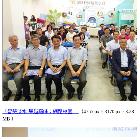
「智慧淡水˙攀越巔峰：網路校園」
（4755 px × 3170 px、3.28
MB ）