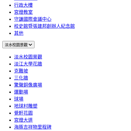
行政大樓
宮燈教室
守謙國際會議中心
校史館暨張建邦創辦人紀念館
其他
淡水校園景觀
淡水校園景觀
淡江大學花牆
克難坡
三化牆
驚聲銅像廣場
運動場
球場
地球村雕塑
覺軒花園
宮燈大道
海豚吉祥物里程碑