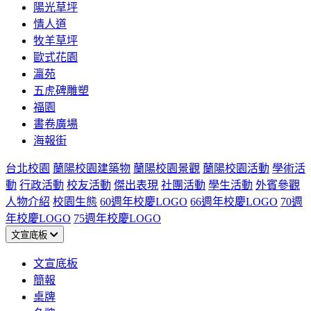
陽光草坪
情人道
牧羊草坪
歐式花園
瀛苑
五虎碑雕塑
福園
書卷廣場
海報街
台北校園
蘭陽校園建築物
蘭陽校園景觀
蘭陽校園活動
學術活
動
行政活動
校友活動
傑出表現
社團活動
學生活動
外賓參觀
人物介紹
校園生態
60週年校慶LOGO
66週年校慶LOGO
70週
年校慶LOGO
75週年校慶LOGO
文宣底板
文宣底板
簡報
桌牌