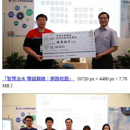
「智慧淡水˙攀越巔峰：網路校園」
（6720 px × 4480 px、7.79
MB ）