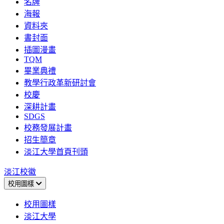
名牌
海報
資料夾
書封面
插圖漫畫
TQM
畢業典禮
教學行政革新研討會
校慶
深耕計畫
SDGS
校務發展計畫
招生簡章
淡江大學首頁刊頭
淡江校徽
校用圖樣
校用圖樣
淡江大學