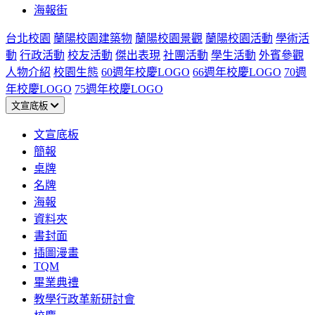
海報街
台北校園
蘭陽校園建築物
蘭陽校園景觀
蘭陽校園活動
學術活
動
行政活動
校友活動
傑出表現
社團活動
學生活動
外賓參觀
人物介紹
校園生態
60週年校慶LOGO
66週年校慶LOGO
70週
年校慶LOGO
75週年校慶LOGO
文宣底板
文宣底板
簡報
桌牌
名牌
海報
資料夾
書封面
插圖漫畫
TQM
畢業典禮
教學行政革新研討會