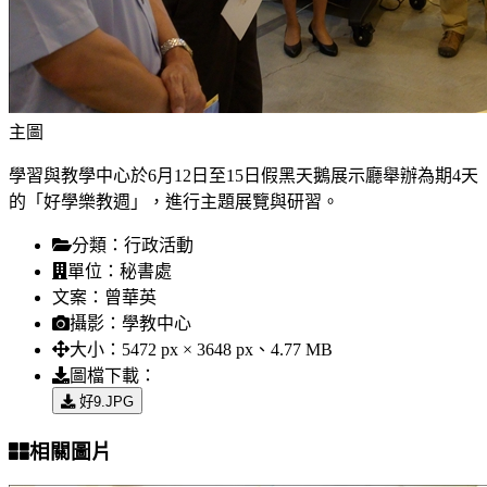
主圖
學習與教學中心於6月12日至15日假黑天鵝展示廳舉辦為期4天
的「好學樂教週」，進行主題展覽與研習。
分類：
行政活動
單位：
秘書處
文案：
曾華英
攝影：
學教中心
大小：
5472 px × 3648 px、4.77 MB
圖檔下載：
好9.JPG
相關圖片