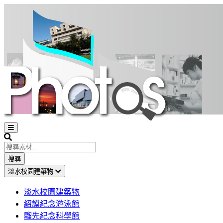
Open
sidebar
Search
搜尋
淡水校園建築物
淡水校園建築物
紹謨紀念游泳館
騮先紀念科學館