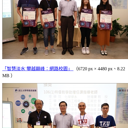
「智慧淡水˙攀越巔峰：網路校園」
（6720 px × 4480 px、8.22
MB ）