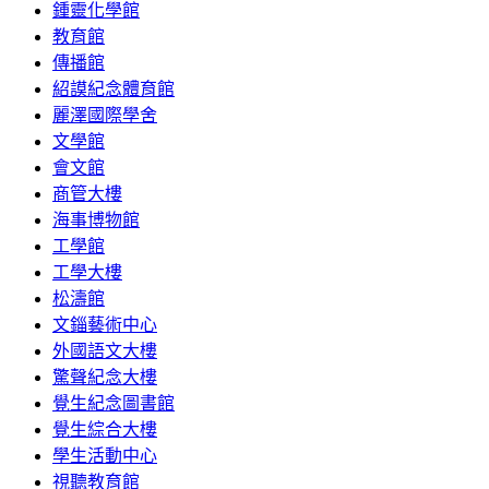
鍾靈化學館
教育館
傳播館
紹謨紀念體育館
麗澤國際學舍
文學館
會文館
商管大樓
海事博物館
工學館
工學大樓
松濤館
文錙藝術中心
外國語文大樓
驚聲紀念大樓
覺生紀念圖書館
覺生綜合大樓
學生活動中心
視聽教育館