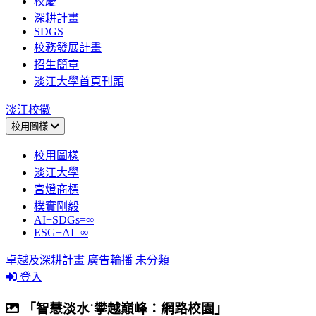
校慶
深耕計畫
SDGS
校務發展計畫
招生簡章
淡江大學首頁刊頭
淡江校徽
校用圖樣
校用圖樣
淡江大學
宮燈商標
樸實剛毅
AI+SDGs=∞
ESG+AI=∞
卓越及深耕計畫
廣告輪播
未分類
登入
「智慧淡水˙攀越巔峰：網路校園」