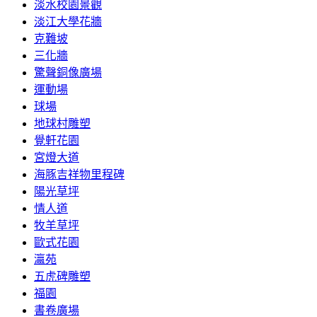
淡水校園景觀
淡江大學花牆
克難坡
三化牆
驚聲銅像廣場
運動場
球場
地球村雕塑
覺軒花園
宮燈大道
海豚吉祥物里程碑
陽光草坪
情人道
牧羊草坪
歐式花園
瀛苑
五虎碑雕塑
福園
書卷廣場