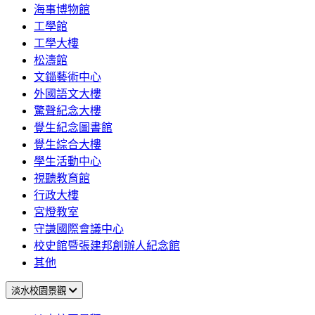
海事博物館
工學館
工學大樓
松濤館
文錙藝術中心
外國語文大樓
驚聲紀念大樓
覺生紀念圖書館
覺生綜合大樓
學生活動中心
視聽教育館
行政大樓
宮燈教室
守謙國際會議中心
校史館暨張建邦創辦人紀念館
其他
淡水校園景觀