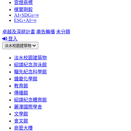
宮燈商標
樸實剛毅
AI+SDGs=∞
ESG+AI=∞
卓越及深耕計畫
廣告輪播
未分類
登入
淡水校園建築物
淡水校園建築物
紹謨紀念游泳館
騮先紀念科學館
鍾靈化學館
教育館
傳播館
紹謨紀念體育館
麗澤國際學舍
文學館
會文館
商管大樓