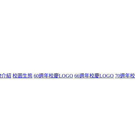
物介紹
校園生態
60週年校慶LOGO
66週年校慶LOGO
70週年校