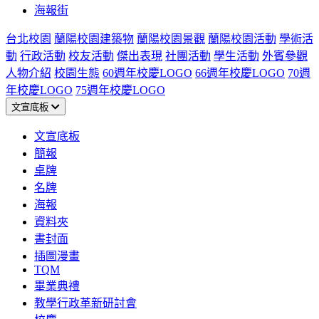
海報街
台北校園
蘭陽校園建築物
蘭陽校園景觀
蘭陽校園活動
學術活
動
行政活動
校友活動
傑出表現
社團活動
學生活動
外賓參觀
人物介紹
校園生態
60週年校慶LOGO
66週年校慶LOGO
70週
年校慶LOGO
75週年校慶LOGO
文宣底板
文宣底板
簡報
桌牌
名牌
海報
資料夾
書封面
插圖漫畫
TQM
畢業典禮
教學行政革新研討會