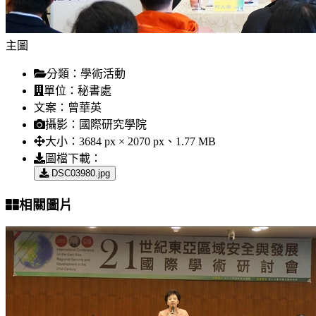
主圖
分類：
學術活動
單位：
秘書處
文案：
曾華英
攝影：
國際研究學院
大小：
3684 px × 2070 px、1.77 MB
圖檔下載：
DSC03980.jpg
相關圖片