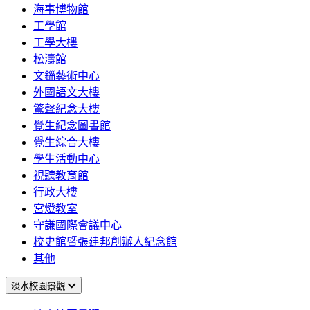
海事博物館
工學館
工學大樓
松濤館
文錙藝術中心
外國語文大樓
驚聲紀念大樓
覺生紀念圖書館
覺生綜合大樓
學生活動中心
視聽教育館
行政大樓
宮燈教室
守謙國際會議中心
校史館暨張建邦創辦人紀念館
其他
淡水校園景觀