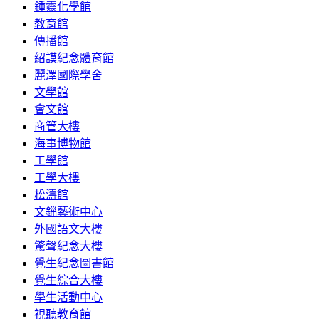
鍾靈化學館
教育館
傳播館
紹謨紀念體育館
麗澤國際學舍
文學館
會文館
商管大樓
海事博物館
工學館
工學大樓
松濤館
文錙藝術中心
外國語文大樓
驚聲紀念大樓
覺生紀念圖書館
覺生綜合大樓
學生活動中心
視聽教育館