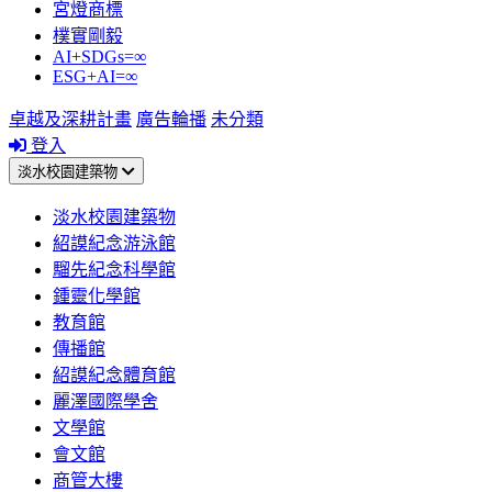
宮燈商標
樸實剛毅
AI+SDGs=∞
ESG+AI=∞
卓越及深耕計畫
廣告輪播
未分類
登入
淡水校園建築物
淡水校園建築物
紹謨紀念游泳館
騮先紀念科學館
鍾靈化學館
教育館
傳播館
紹謨紀念體育館
麗澤國際學舍
文學館
會文館
商管大樓