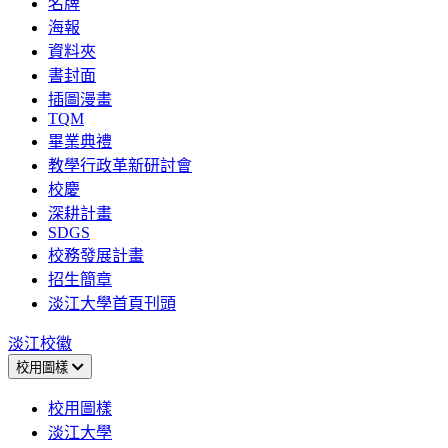
名牌
海報
資料夾
書封面
插圖漫畫
TQM
畢業典禮
教學行政革新研討會
校慶
深耕計畫
SDGS
校務發展計畫
招生簡章
淡江大學首頁刊頭
淡江校徽
校用圖樣
校用圖樣
淡江大學