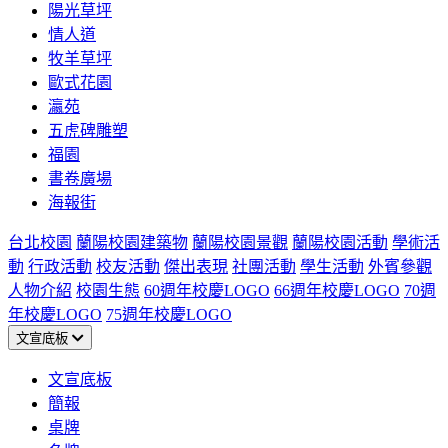
陽光草坪
情人道
牧羊草坪
歐式花園
瀛苑
五虎碑雕塑
福園
書卷廣場
海報街
台北校園
蘭陽校園建築物
蘭陽校園景觀
蘭陽校園活動
學術活
動
行政活動
校友活動
傑出表現
社團活動
學生活動
外賓參觀
人物介紹
校園生態
60週年校慶LOGO
66週年校慶LOGO
70週
年校慶LOGO
75週年校慶LOGO
文宣底板
文宣底板
簡報
桌牌