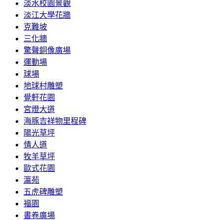
淡水校園景觀
淡江大學花牆
克難坡
三化牆
驚聲銅像廣場
運動場
球場
地球村雕塑
覺軒花園
宮燈大道
海豚吉祥物里程碑
陽光草坪
情人道
牧羊草坪
歐式花園
瀛苑
五虎碑雕塑
福園
書卷廣場