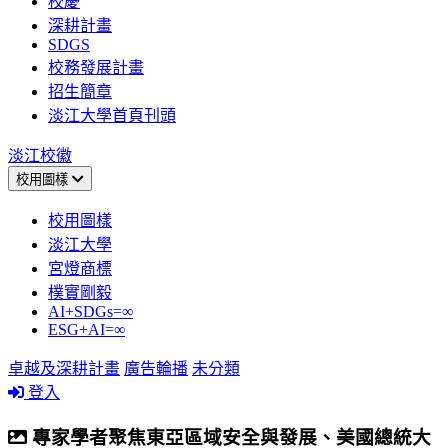
校慶
深耕計畫
SDGS
校務發展計畫
招生簡章
淡江大學首頁刊頭
淡江校徽
校用圖樣
校用圖樣
淡江大學
宮燈商標
樸實剛毅
AI+SDGs=∞
ESG+AI=∞
卓越及深耕計畫
廣告輪播
未分類
登入
專家學者聚焦東亞區域安全與發展、美國總統大