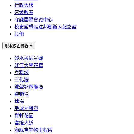
行政大樓
宮燈教室
守謙國際會議中心
校史館暨張建邦創辦人紀念館
其他
淡水校園景觀
淡水校園景觀
淡江大學花牆
克難坡
三化牆
驚聲銅像廣場
運動場
球場
地球村雕塑
覺軒花園
宮燈大道
海豚吉祥物里程碑