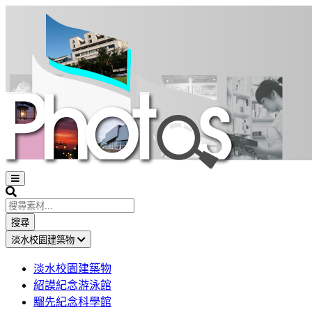
Open
sidebar
Search
搜尋
淡水校園建築物
淡水校園建築物
紹謨紀念游泳館
騮先紀念科學館