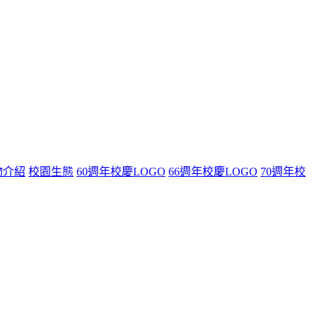
物介紹
校園生態
60週年校慶LOGO
66週年校慶LOGO
70週年校