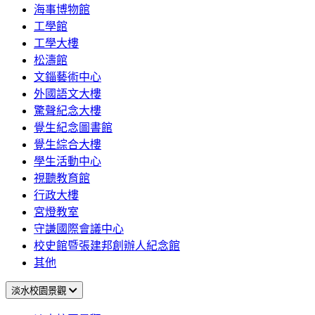
海事博物館
工學館
工學大樓
松濤館
文錙藝術中心
外國語文大樓
驚聲紀念大樓
覺生紀念圖書館
覺生綜合大樓
學生活動中心
視聽教育館
行政大樓
宮燈教室
守謙國際會議中心
校史館暨張建邦創辦人紀念館
其他
淡水校園景觀