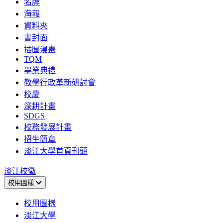
名牌
海報
資料夾
書封面
插圖漫畫
TQM
畢業典禮
教學行政革新研討會
校慶
深耕計畫
SDGS
校務發展計畫
招生簡章
淡江大學首頁刊頭
淡江校徽
校用圖樣
校用圖樣
淡江大學