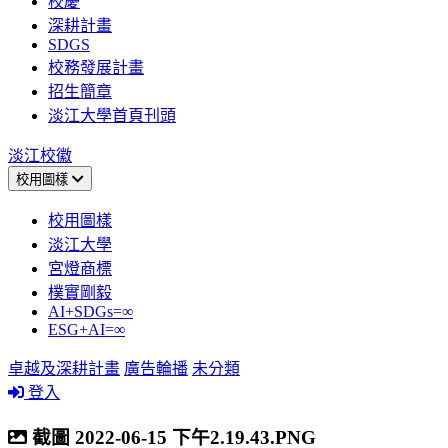
校慶
深耕計畫
SDGS
校務發展計畫
招生簡章
淡江大學首頁刊頭
淡江校徽
校用圖樣
校用圖樣
淡江大學
宮燈商標
樸實剛毅
AI+SDGs=∞
ESG+AI=∞
卓越及深耕計畫
廣告輪播
未分類
登入
截圖 2022-06-15 下午2.19.43.PNG