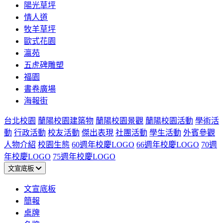
陽光草坪
情人道
牧羊草坪
歐式花園
瀛苑
五虎碑雕塑
福園
書卷廣場
海報街
台北校園
蘭陽校園建築物
蘭陽校園景觀
蘭陽校園活動
學術活
動
行政活動
校友活動
傑出表現
社團活動
學生活動
外賓參觀
人物介紹
校園生態
60週年校慶LOGO
66週年校慶LOGO
70週
年校慶LOGO
75週年校慶LOGO
文宣底板
文宣底板
簡報
桌牌