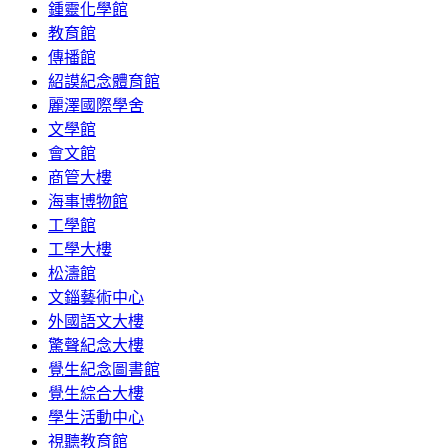
鍾靈化學館
教育館
傳播館
紹謨紀念體育館
麗澤國際學舍
文學館
會文館
商管大樓
海事博物館
工學館
工學大樓
松濤館
文錙藝術中心
外國語文大樓
驚聲紀念大樓
覺生紀念圖書館
覺生綜合大樓
學生活動中心
視聽教育館