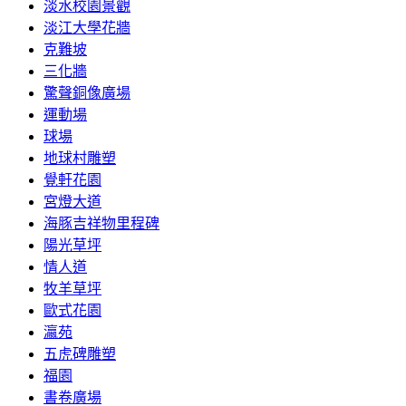
淡水校園景觀
淡江大學花牆
克難坡
三化牆
驚聲銅像廣場
運動場
球場
地球村雕塑
覺軒花園
宮燈大道
海豚吉祥物里程碑
陽光草坪
情人道
牧羊草坪
歐式花園
瀛苑
五虎碑雕塑
福園
書卷廣場