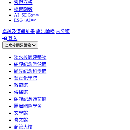
宮燈商標
樸實剛毅
AI+SDGs=∞
ESG+AI=∞
卓越及深耕計畫
廣告輪播
未分類
登入
淡水校園建築物
淡水校園建築物
紹謨紀念游泳館
騮先紀念科學館
鍾靈化學館
教育館
傳播館
紹謨紀念體育館
麗澤國際學舍
文學館
會文館
商管大樓