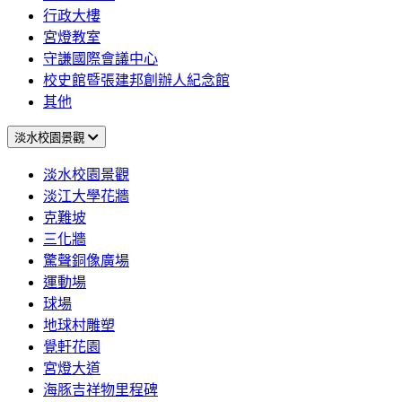
行政大樓
宮燈教室
守謙國際會議中心
校史館暨張建邦創辦人紀念館
其他
淡水校園景觀
淡水校園景觀
淡江大學花牆
克難坡
三化牆
驚聲銅像廣場
運動場
球場
地球村雕塑
覺軒花園
宮燈大道
海豚吉祥物里程碑