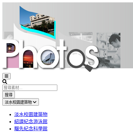
Open
sidebar
Search
搜尋
淡水校園建築物
淡水校園建築物
紹謨紀念游泳館
騮先紀念科學館