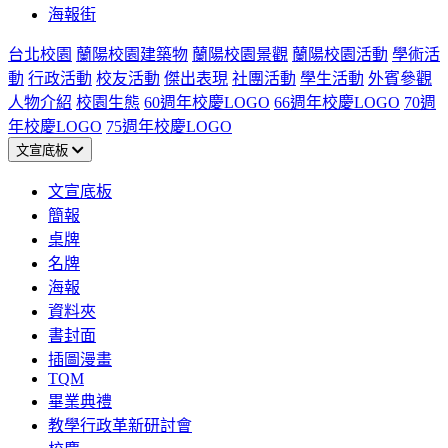
海報街
台北校園
蘭陽校園建築物
蘭陽校園景觀
蘭陽校園活動
學術活
動
行政活動
校友活動
傑出表現
社團活動
學生活動
外賓參觀
人物介紹
校園生態
60週年校慶LOGO
66週年校慶LOGO
70週
年校慶LOGO
75週年校慶LOGO
文宣底板
文宣底板
簡報
桌牌
名牌
海報
資料夾
書封面
插圖漫畫
TQM
畢業典禮
教學行政革新研討會