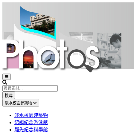
Open
sidebar
Search
搜尋
淡水校園建築物
淡水校園建築物
紹謨紀念游泳館
騮先紀念科學館