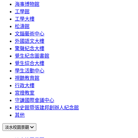
海事博物館
工學館
工學大樓
松濤館
文錙藝術中心
外國語文大樓
驚聲紀念大樓
覺生紀念圖書館
覺生綜合大樓
學生活動中心
視聽教育館
行政大樓
宮燈教室
守謙國際會議中心
校史館暨張建邦創辦人紀念館
其他
淡水校園景觀