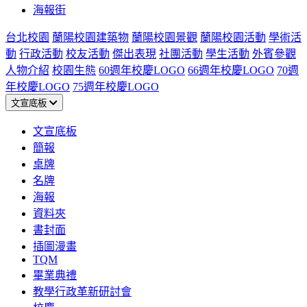
海報街
台北校園
蘭陽校園建築物
蘭陽校園景觀
蘭陽校園活動
學術活
動
行政活動
校友活動
傑出表現
社團活動
學生活動
外賓參觀
人物介紹
校園生態
60週年校慶LOGO
66週年校慶LOGO
70週
年校慶LOGO
75週年校慶LOGO
文宣底板
文宣底板
簡報
桌牌
名牌
海報
資料夾
書封面
插圖漫畫
TQM
畢業典禮
教學行政革新研討會