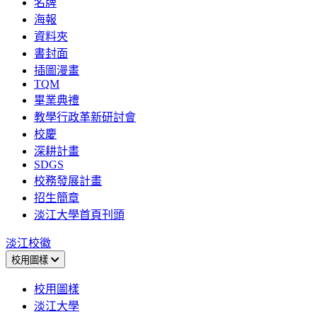
名牌
海報
資料夾
書封面
插圖漫畫
TQM
畢業典禮
教學行政革新研討會
校慶
深耕計畫
SDGS
校務發展計畫
招生簡章
淡江大學首頁刊頭
淡江校徽
校用圖樣
校用圖樣
淡江大學