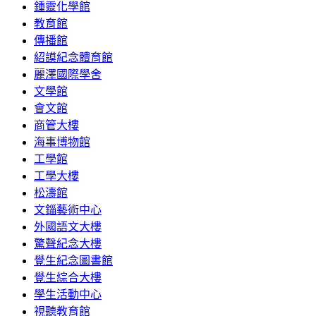
鍾靈化學館
教育館
傳播館
紹謨紀念體育館
麗澤國際學舍
文學館
會文館
商管大樓
海事博物館
工學館
工學大樓
松濤館
文錙藝術中心
外國語文大樓
驚聲紀念大樓
覺生紀念圖書館
覺生綜合大樓
學生活動中心
視聽教育館