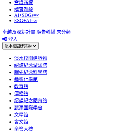
宮燈商標
樸實剛毅
AI+SDGs=∞
ESG+AI=∞
卓越及深耕計畫
廣告輪播
未分類
登入
淡水校園建築物
淡水校園建築物
紹謨紀念游泳館
騮先紀念科學館
鍾靈化學館
教育館
傳播館
紹謨紀念體育館
麗澤國際學舍
文學館
會文館
商管大樓