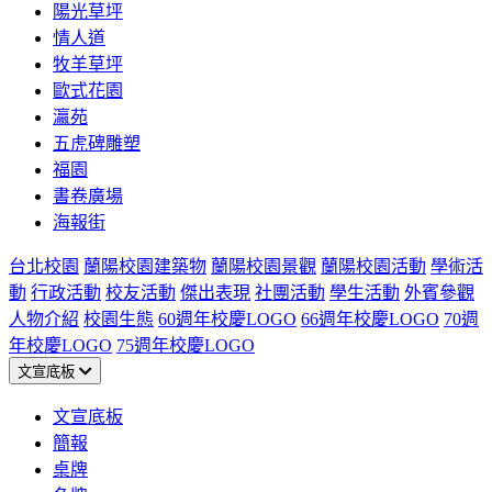
陽光草坪
情人道
牧羊草坪
歐式花園
瀛苑
五虎碑雕塑
福園
書卷廣場
海報街
台北校園
蘭陽校園建築物
蘭陽校園景觀
蘭陽校園活動
學術活
動
行政活動
校友活動
傑出表現
社團活動
學生活動
外賓參觀
人物介紹
校園生態
60週年校慶LOGO
66週年校慶LOGO
70週
年校慶LOGO
75週年校慶LOGO
文宣底板
文宣底板
簡報
桌牌