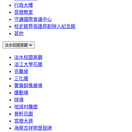
行政大樓
宮燈教室
守謙國際會議中心
校史館暨張建邦創辦人紀念館
其他
淡水校園景觀
淡水校園景觀
淡江大學花牆
克難坡
三化牆
驚聲銅像廣場
運動場
球場
地球村雕塑
覺軒花園
宮燈大道
海豚吉祥物里程碑