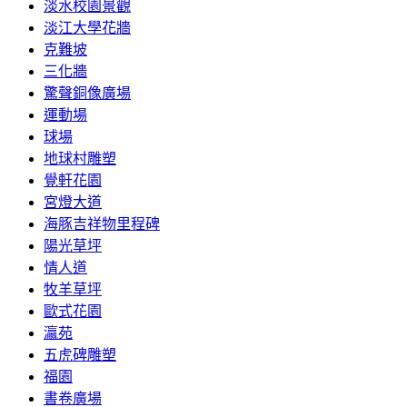
淡水校園景觀
淡江大學花牆
克難坡
三化牆
驚聲銅像廣場
運動場
球場
地球村雕塑
覺軒花園
宮燈大道
海豚吉祥物里程碑
陽光草坪
情人道
牧羊草坪
歐式花園
瀛苑
五虎碑雕塑
福園
書卷廣場