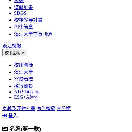
校慶
深耕計畫
SDGS
校務發展計畫
招生簡章
淡江大學首頁刊頭
淡江校徽
校用圖樣
校用圖樣
淡江大學
宮燈商標
樸實剛毅
AI+SDGs=∞
ESG+AI=∞
卓越及深耕計畫
廣告輪播
未分類
登入
名牌(第一款)