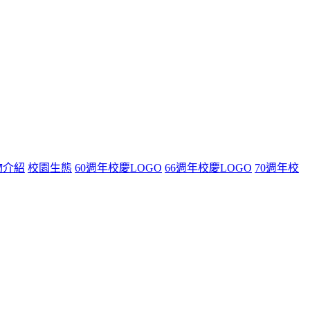
物介紹
校園生態
60週年校慶LOGO
66週年校慶LOGO
70週年校