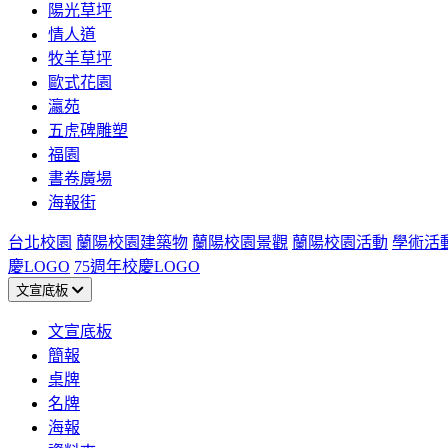
陽光草坪
情人道
牧羊草坪
歐式花園
瀛苑
五虎碑雕塑
福園
書卷廣場
海報街
台北校園
蘭陽校園建築物
蘭陽校園景觀
蘭陽校園活動
學術活
慶LOGO
75週年校慶LOGO
文宣底板
文宣底板
簡報
桌牌
名牌
海報