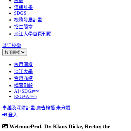
校慶
深耕計畫
SDGS
校務發展計畫
招生簡章
淡江大學首頁刊頭
淡江校徽
校用圖樣
校用圖樣
淡江大學
宮燈商標
樸實剛毅
AI+SDGs=∞
ESG+AI=∞
卓越及深耕計畫
廣告輪播
未分類
登入
WelcomeProf. Dr. Klaus Dicke, Rector, the