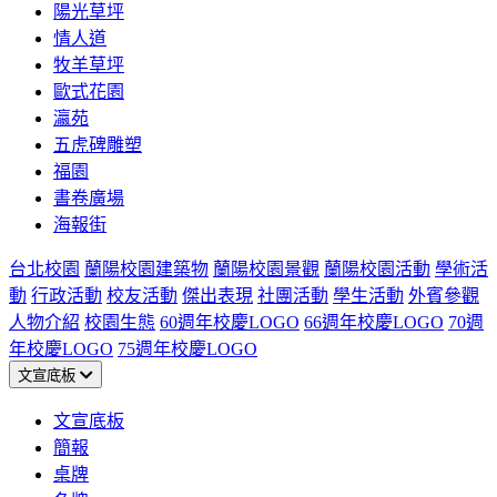
陽光草坪
情人道
牧羊草坪
歐式花園
瀛苑
五虎碑雕塑
福園
書卷廣場
海報街
台北校園
蘭陽校園建築物
蘭陽校園景觀
蘭陽校園活動
學術活
動
行政活動
校友活動
傑出表現
社團活動
學生活動
外賓參觀
人物介紹
校園生態
60週年校慶LOGO
66週年校慶LOGO
70週
年校慶LOGO
75週年校慶LOGO
文宣底板
文宣底板
簡報
桌牌