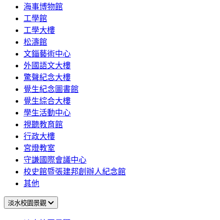
海事博物館
工學館
工學大樓
松濤館
文錙藝術中心
外國語文大樓
驚聲紀念大樓
覺生紀念圖書館
覺生綜合大樓
學生活動中心
視聽教育館
行政大樓
宮燈教室
守謙國際會議中心
校史館暨張建邦創辦人紀念館
其他
淡水校園景觀