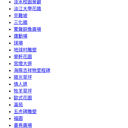
淡水校園景觀
淡江大學花牆
克難坡
三化牆
驚聲銅像廣場
運動場
球場
地球村雕塑
覺軒花園
宮燈大道
海豚吉祥物里程碑
陽光草坪
情人道
牧羊草坪
歐式花園
瀛苑
五虎碑雕塑
福園
書卷廣場