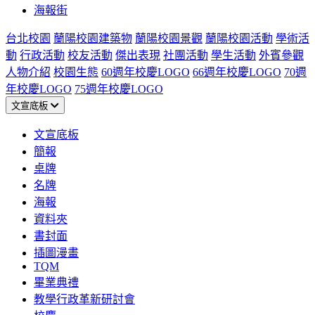
海報街
台北校園
蘭陽校園建築物
蘭陽校園景觀
蘭陽校園活動
學術活
動
行政活動
校友活動
傑出表現
社團活動
學生活動
外賓參觀
人物介紹
校園生態
60週年校慶LOGO
66週年校慶LOGO
70週
年校慶LOGO
75週年校慶LOGO
文宣底板
文宣底板
簡報
桌牌
名牌
海報
資料夾
書封面
插圖漫畫
TQM
畢業典禮
教學行政革新研討會