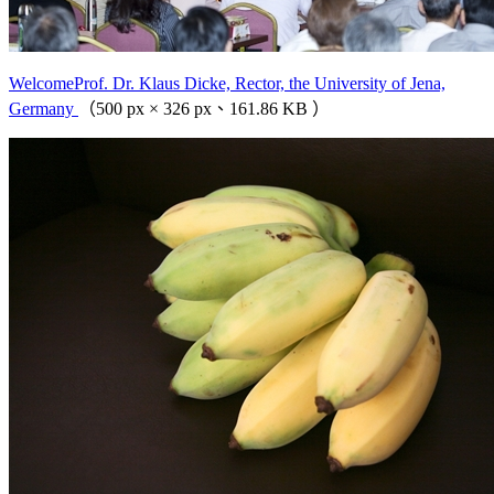
WelcomeProf. Dr. Klaus Dicke, Rector, the University of Jena,
Germany
（500 px × 326 px、161.86 KB ）