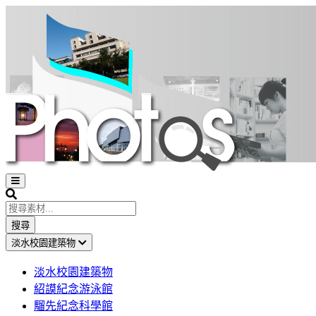
Open
sidebar
Search
搜尋
淡水校園建築物
淡水校園建築物
紹謨紀念游泳館
騮先紀念科學館