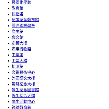
鍾靈化學館
教育館
傳播館
紹謨紀念體育館
麗澤國際學舍
文學館
會文館
商管大樓
海事博物館
工學館
工學大樓
松濤館
文錙藝術中心
外國語文大樓
驚聲紀念大樓
覺生紀念圖書館
覺生綜合大樓
學生活動中心
視聽教育館