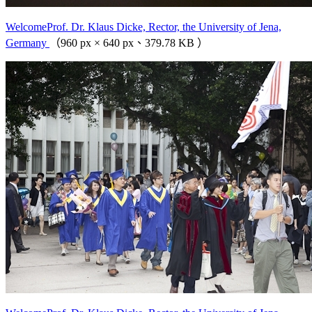
WelcomeProf. Dr. Klaus Dicke, Rector, the University of Jena,
Germany
（960 px × 640 px、379.78 KB ）