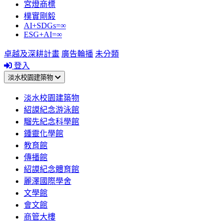
宮燈商標
樸實剛毅
AI+SDGs=∞
ESG+AI=∞
卓越及深耕計畫
廣告輪播
未分類
登入
淡水校園建築物
淡水校園建築物
紹謨紀念游泳館
騮先紀念科學館
鍾靈化學館
教育館
傳播館
紹謨紀念體育館
麗澤國際學舍
文學館
會文館
商管大樓