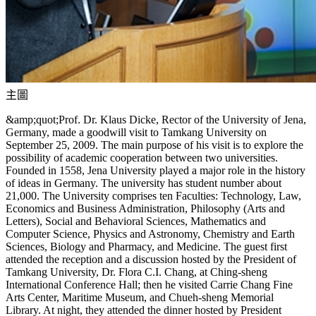
主圖
&amp;quot;Prof. Dr. Klaus Dicke, Rector of the University of Jena,
Germany, made a goodwill visit to Tamkang University on
September 25, 2009. The main purpose of his visit is to explore the
possibility of academic cooperation between two universities.
Founded in 1558, Jena University played a major role in the history
of ideas in Germany. The university has student number about
21,000. The University comprises ten Faculties: Technology, Law,
Economics and Business Administration, Philosophy (Arts and
Letters), Social and Behavioral Sciences, Mathematics and
Computer Science, Physics and Astronomy, Chemistry and Earth
Sciences, Biology and Pharmacy, and Medicine. The guest first
attended the reception and a discussion hosted by the President of
Tamkang University, Dr. Flora C.I. Chang, at Ching-sheng
International Conference Hall; then he visited Carrie Chang Fine
Arts Center, Maritime Museum, and Chueh-sheng Memorial
Library. At night, they attended the dinner hosted by President