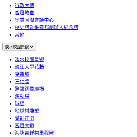
行政大樓
宮燈教室
守謙國際會議中心
校史館暨張建邦創辦人紀念館
其他
淡水校園景觀
淡水校園景觀
淡江大學花牆
克難坡
三化牆
驚聲銅像廣場
運動場
球場
地球村雕塑
覺軒花園
宮燈大道
海豚吉祥物里程碑