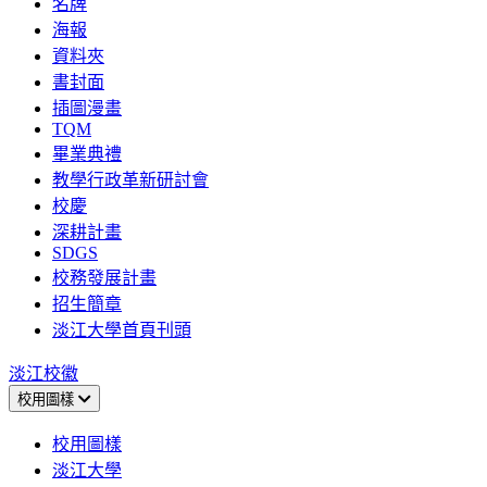
名牌
海報
資料夾
書封面
插圖漫畫
TQM
畢業典禮
教學行政革新研討會
校慶
深耕計畫
SDGS
校務發展計畫
招生簡章
淡江大學首頁刊頭
淡江校徽
校用圖樣
校用圖樣
淡江大學