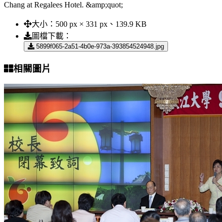
Chang at Regalees Hotel. &amp;quot;
大小：
500 px × 331 px、139.9 KB
圖檔下載：
5899f065-2a51-4b0e-973a-393854524948.jpg
相關圖片