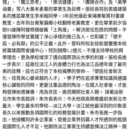
理」、「獨立思考」、「樂活健康」、「團隊合作」及「美學
涵養」等八大基本素養的畢業生為目標。張校長特別表揚建築
系的應屆畢業生李承翰同學，3年前他遠赴柬埔寨幫貧村重建
教室，去年到台東幫偏鄉小校翻修老舊教室，更在畢業前夕協
助93歲陳阿嬤修繕破舊「土角厝」，解決居住危險的問題，不
僅發揮所學並實踐了淨心淨境的推己及人，也彰顯了「德不
孤，必有鄰」的公平正義。此外，管科所校友徐航健響應本校
將籌建國際會議中心，特別捐贈1.2億元，不僅支持學校的興
學理念，更為學校增添了邁向國際頂尖大學的利器。張校長進
一步表示：這兩位淡江人的身體力行也為淡江品德年做了最完
美的詮釋，這也正符合了本校揭櫫的使命—「塑造社會新文
化，培育具心靈卓越的人才」，學子們在追求專業知識與通識
核心課程的同時，更要注重品德的陶冶，在踏入社會後，才能
夠發揮術德兼備、用為世匡，進而燭照社會人類。 接著由新
北市朱市長致詞，朱市長表示：今天他很高興應邀前來新北市
最大、學生最多的學校—淡江大學。淡江給他最深刻的印象是
長久以來推動各項國際化的校務發展計畫。朱市長進一步指
出，他接觸到許多企業家，發覺企業界招募人才所遇到的瓶頸
是國際化人才不足，他期待淡江畢業生持續發揮淡江精神、開