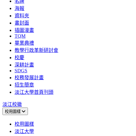
名牌
海報
資料夾
書封面
插圖漫畫
TQM
畢業典禮
教學行政革新研討會
校慶
深耕計畫
SDGS
校務發展計畫
招生簡章
淡江大學首頁刊頭
淡江校徽
校用圖樣
校用圖樣
淡江大學