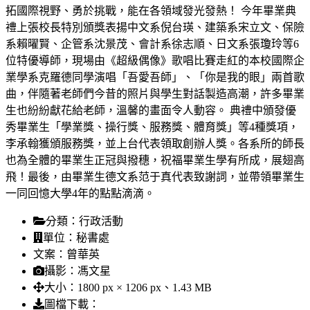
拓國際視野、勇於挑戰，能在各領域發光發熱！ 今年畢業典
禮上張校長特別頒獎表揚中文系倪台瑛、建築系宋立文、保險
系賴曜賢、企管系沈景茂、會計系徐志順、日文系張瓊玲等6
位特優導師，現場由《超級偶像》歌唱比賽走紅的本校國際企
業學系克羅德同學演唱「吾愛吾師」、「你是我的眼」兩首歌
曲，伴隨著老師們今昔的照片與學生對話製造高潮，許多畢業
生也紛紛獻花給老師，溫馨的畫面令人動容。 典禮中頒發優
秀畢業生「學業獎、操行獎、服務獎、體育獎」等4種獎項，
李承翰獲頒服務獎，並上台代表領取創辦人獎。各系所的師長
也為全體的畢業生正冠與撥穗，祝福畢業生學有所成，展翅高
飛！最後，由畢業生德文系范于真代表致謝詞，並帶領畢業生
一同回憶大學4年的點點滴滴。
分類：
行政活動
單位：
秘書處
文案：
曾華英
攝影：
馮文星
大小：
1800 px × 1206 px、1.43 MB
圖檔下載：