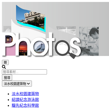
Open
sidebar
Search
搜尋
淡水校園建築物
淡水校園建築物
紹謨紀念游泳館
騮先紀念科學館