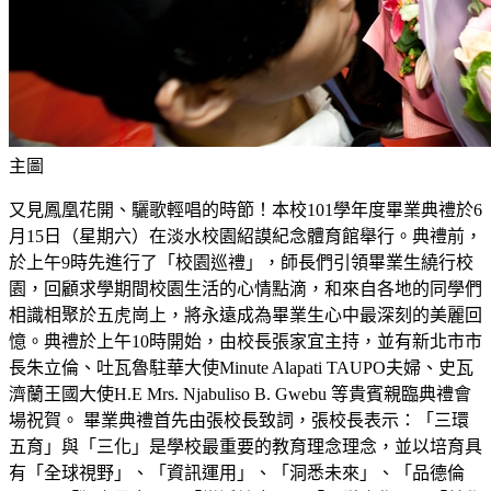
主圖
又見鳳凰花開、驪歌輕唱的時節！本校101學年度畢業典禮於6
月15日（星期六）在淡水校園紹謨紀念體育館舉行。典禮前，
於上午9時先進行了「校園巡禮」，師長們引領畢業生繞行校
園，回顧求學期間校園生活的心情點滴，和來自各地的同學們
相識相聚於五虎崗上，將永遠成為畢業生心中最深刻的美麗回
憶。典禮於上午10時開始，由校長張家宜主持，並有新北市市
長朱立倫、吐瓦魯駐華大使Minute Alapati TAUPO夫婦、史瓦
濟蘭王國大使H.E Mrs. Njabuliso B. Gwebu 等貴賓親臨典禮會
場祝賀。 畢業典禮首先由張校長致詞，張校長表示：「三環
五育」與「三化」是學校最重要的教育理念理念，並以培育具
有「全球視野」、「資訊運用」、「洞悉未來」、「品德倫