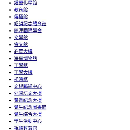
鍾靈化學館
教育館
傳播館
紹謨紀念體育館
麗澤國際學舍
文學館
會文館
商管大樓
海事博物館
工學館
工學大樓
松濤館
文錙藝術中心
外國語文大樓
驚聲紀念大樓
覺生紀念圖書館
覺生綜合大樓
學生活動中心
視聽教育館