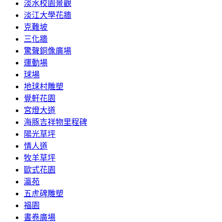
淡水校園景觀
淡江大學花牆
克難坡
三化牆
驚聲銅像廣場
運動場
球場
地球村雕塑
覺軒花園
宮燈大道
海豚吉祥物里程碑
陽光草坪
情人道
牧羊草坪
歐式花園
瀛苑
五虎碑雕塑
福園
書卷廣場