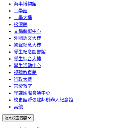
海事博物館
工學館
工學大樓
松濤館
文錙藝術中心
外國語文大樓
驚聲紀念大樓
覺生紀念圖書館
覺生綜合大樓
學生活動中心
視聽教育館
行政大樓
宮燈教室
守謙國際會議中心
校史館暨張建邦創辦人紀念館
其他
淡水校園景觀