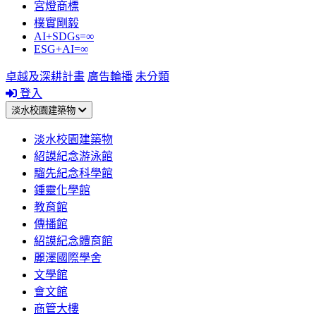
宮燈商標
樸實剛毅
AI+SDGs=∞
ESG+AI=∞
卓越及深耕計畫
廣告輪播
未分類
登入
淡水校園建築物
淡水校園建築物
紹謨紀念游泳館
騮先紀念科學館
鍾靈化學館
教育館
傳播館
紹謨紀念體育館
麗澤國際學舍
文學館
會文館
商管大樓