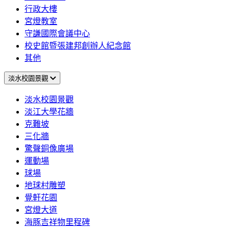
行政大樓
宮燈教室
守謙國際會議中心
校史館暨張建邦創辦人紀念館
其他
淡水校園景觀
淡水校園景觀
淡江大學花牆
克難坡
三化牆
驚聲銅像廣場
運動場
球場
地球村雕塑
覺軒花園
宮燈大道
海豚吉祥物里程碑