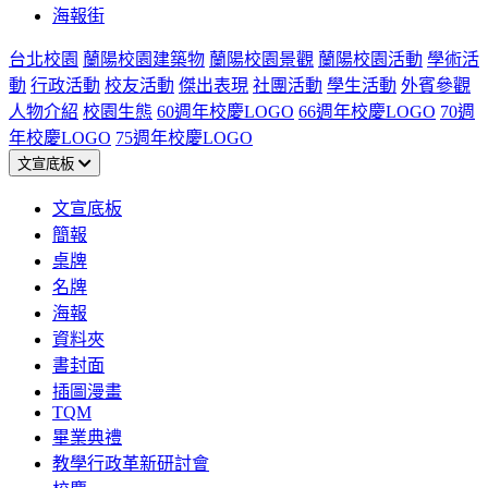
海報街
台北校園
蘭陽校園建築物
蘭陽校園景觀
蘭陽校園活動
學術活
動
行政活動
校友活動
傑出表現
社團活動
學生活動
外賓參觀
人物介紹
校園生態
60週年校慶LOGO
66週年校慶LOGO
70週
年校慶LOGO
75週年校慶LOGO
文宣底板
文宣底板
簡報
桌牌
名牌
海報
資料夾
書封面
插圖漫畫
TQM
畢業典禮
教學行政革新研討會