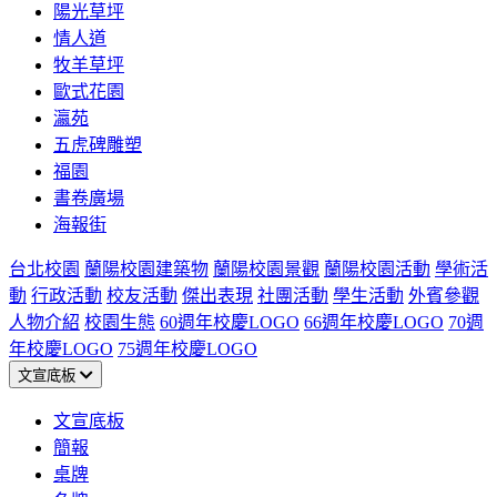
陽光草坪
情人道
牧羊草坪
歐式花園
瀛苑
五虎碑雕塑
福園
書卷廣場
海報街
台北校園
蘭陽校園建築物
蘭陽校園景觀
蘭陽校園活動
學術活
動
行政活動
校友活動
傑出表現
社團活動
學生活動
外賓參觀
人物介紹
校園生態
60週年校慶LOGO
66週年校慶LOGO
70週
年校慶LOGO
75週年校慶LOGO
文宣底板
文宣底板
簡報
桌牌