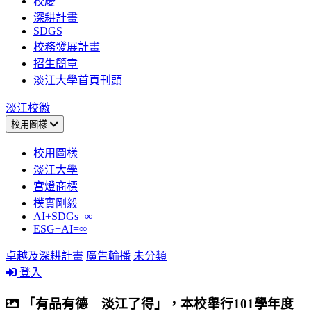
校慶
深耕計畫
SDGS
校務發展計畫
招生簡章
淡江大學首頁刊頭
淡江校徽
校用圖樣
校用圖樣
淡江大學
宮燈商標
樸實剛毅
AI+SDGs=∞
ESG+AI=∞
卓越及深耕計畫
廣告輪播
未分類
登入
「有品有德 淡江了得」，本校舉行101學年度