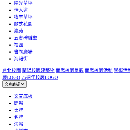
陽光草坪
情人道
牧羊草坪
歐式花園
瀛苑
五虎碑雕塑
福園
書卷廣場
海報街
台北校園
蘭陽校園建築物
蘭陽校園景觀
蘭陽校園活動
學術活
慶LOGO
75週年校慶LOGO
文宣底板
文宣底板
簡報
桌牌
名牌
海報