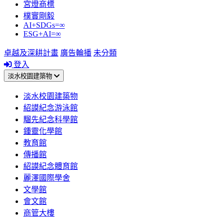
宮燈商標
樸實剛毅
AI+SDGs=∞
ESG+AI=∞
卓越及深耕計畫
廣告輪播
未分類
登入
淡水校園建築物
淡水校園建築物
紹謨紀念游泳館
騮先紀念科學館
鍾靈化學館
教育館
傳播館
紹謨紀念體育館
麗澤國際學舍
文學館
會文館
商管大樓