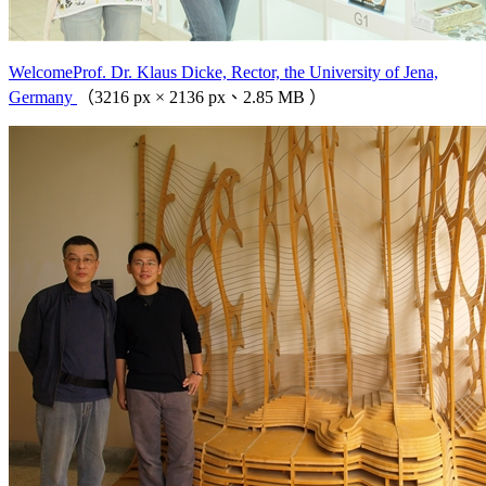
WelcomeProf. Dr. Klaus Dicke, Rector, the University of Jena,
Germany
（3216 px × 2136 px、2.85 MB ）