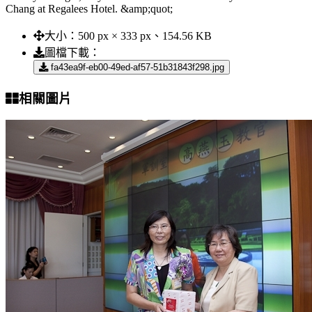
Chang at Regalees Hotel. &amp;quot;
大小：
500 px × 333 px、154.56 KB
圖檔下載：
fa43ea9f-eb00-49ed-af57-51b31843f298.jpg
相關圖片