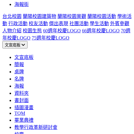
海報街
台北校園
蘭陽校園建築物
蘭陽校園景觀
蘭陽校園活動
學術活
動
行政活動
校友活動
傑出表現
社團活動
學生活動
外賓參觀
人物介紹
校園生態
60週年校慶LOGO
66週年校慶LOGO
70週
年校慶LOGO
75週年校慶LOGO
文宣底板
文宣底板
簡報
桌牌
名牌
海報
資料夾
書封面
插圖漫畫
TQM
畢業典禮
教學行政革新研討會