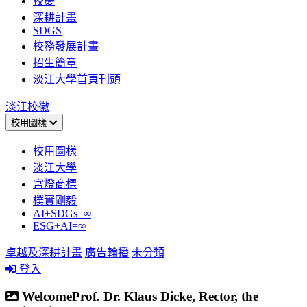
校慶
深耕計畫
SDGS
校務發展計畫
招生簡章
淡江大學首頁刊頭
淡江校徽
校用圖樣
校用圖樣
淡江大學
宮燈商標
樸實剛毅
AI+SDGs=∞
ESG+AI=∞
卓越及深耕計畫
廣告輪播
未分類
登入
WelcomeProf. Dr. Klaus Dicke, Rector, the