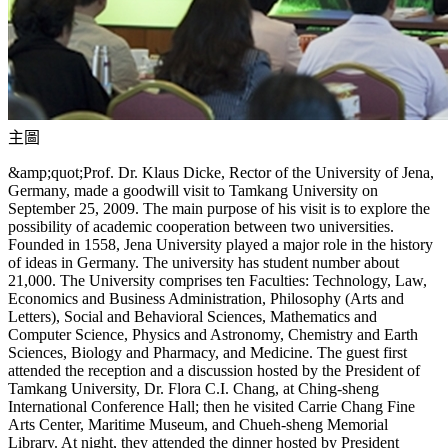
主圖
&amp;quot;Prof. Dr. Klaus Dicke, Rector of the University of Jena,
Germany, made a goodwill visit to Tamkang University on
September 25, 2009. The main purpose of his visit is to explore the
possibility of academic cooperation between two universities.
Founded in 1558, Jena University played a major role in the history
of ideas in Germany. The university has student number about
21,000. The University comprises ten Faculties: Technology, Law,
Economics and Business Administration, Philosophy (Arts and
Letters), Social and Behavioral Sciences, Mathematics and
Computer Science, Physics and Astronomy, Chemistry and Earth
Sciences, Biology and Pharmacy, and Medicine. The guest first
attended the reception and a discussion hosted by the President of
Tamkang University, Dr. Flora C.I. Chang, at Ching-sheng
International Conference Hall; then he visited Carrie Chang Fine
Arts Center, Maritime Museum, and Chueh-sheng Memorial
Library. At night, they attended the dinner hosted by President