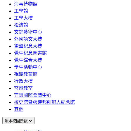
海事博物館
工學館
工學大樓
松濤館
文錙藝術中心
外國語文大樓
驚聲紀念大樓
覺生紀念圖書館
覺生綜合大樓
學生活動中心
視聽教育館
行政大樓
宮燈教室
守謙國際會議中心
校史館暨張建邦創辦人紀念館
其他
淡水校園景觀