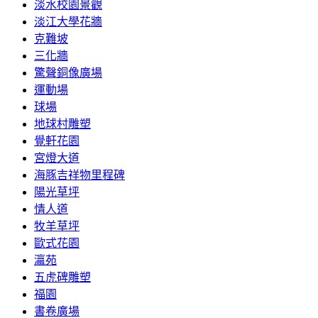
淡水校園景觀
淡江大學花牆
克難坡
三化牆
驚聲銅像廣場
運動場
球場
地球村雕塑
覺軒花園
宮燈大道
海豚吉祥物里程碑
陽光草坪
情人道
牧羊草坪
歐式花園
瀛苑
五虎碑雕塑
福園
書卷廣場