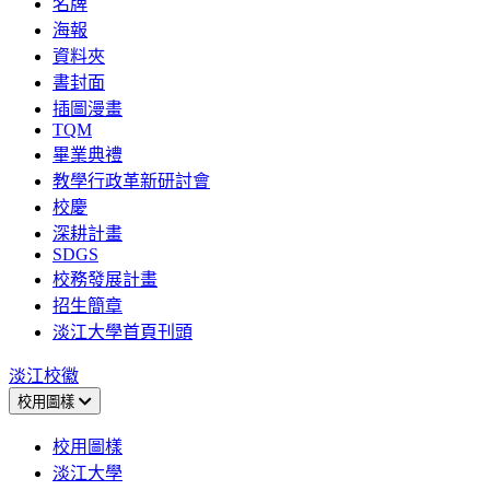
名牌
海報
資料夾
書封面
插圖漫畫
TQM
畢業典禮
教學行政革新研討會
校慶
深耕計畫
SDGS
校務發展計畫
招生簡章
淡江大學首頁刊頭
淡江校徽
校用圖樣
校用圖樣
淡江大學