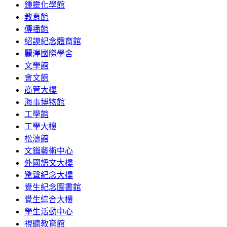
鍾靈化學館
教育館
傳播館
紹謨紀念體育館
麗澤國際學舍
文學館
會文館
商管大樓
海事博物館
工學館
工學大樓
松濤館
文錙藝術中心
外國語文大樓
驚聲紀念大樓
覺生紀念圖書館
覺生綜合大樓
學生活動中心
視聽教育館