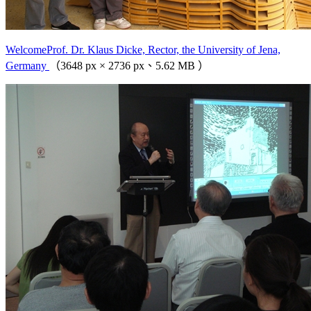
WelcomeProf. Dr. Klaus Dicke, Rector, the University of Jena,
Germany
（3648 px × 2736 px、5.62 MB ）