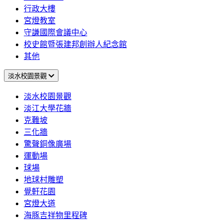
行政大樓
宮燈教室
守謙國際會議中心
校史館暨張建邦創辦人紀念館
其他
淡水校園景觀
淡水校園景觀
淡江大學花牆
克難坡
三化牆
驚聲銅像廣場
運動場
球場
地球村雕塑
覺軒花園
宮燈大道
海豚吉祥物里程碑