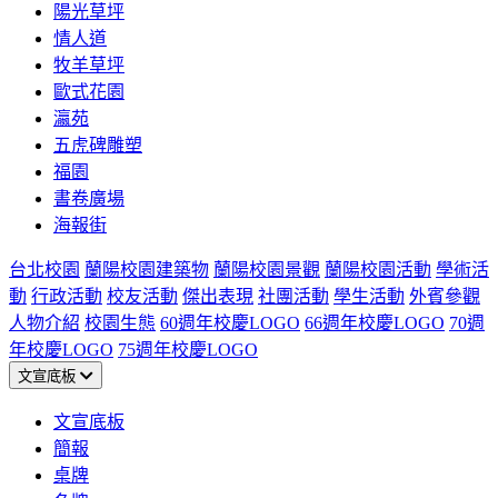
陽光草坪
情人道
牧羊草坪
歐式花園
瀛苑
五虎碑雕塑
福園
書卷廣場
海報街
台北校園
蘭陽校園建築物
蘭陽校園景觀
蘭陽校園活動
學術活
動
行政活動
校友活動
傑出表現
社團活動
學生活動
外賓參觀
人物介紹
校園生態
60週年校慶LOGO
66週年校慶LOGO
70週
年校慶LOGO
75週年校慶LOGO
文宣底板
文宣底板
簡報
桌牌