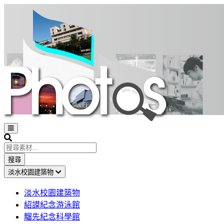
Open
sidebar
Search
搜尋
淡水校園建築物
淡水校園建築物
紹謨紀念游泳館
騮先紀念科學館