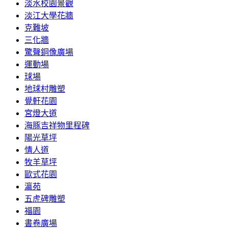
淡水校園景觀
淡江大學花牆
克難坡
三化牆
驚聲銅像廣場
運動場
球場
地球村雕塑
覺軒花園
宮燈大道
海豚吉祥物里程碑
陽光草坪
情人道
牧羊草坪
歐式花園
瀛苑
五虎碑雕塑
福園
書卷廣場