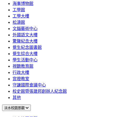
海事博物館
工學館
工學大樓
松濤館
文錙藝術中心
外國語文大樓
驚聲紀念大樓
覺生紀念圖書館
覺生綜合大樓
學生活動中心
視聽教育館
行政大樓
宮燈教室
守謙國際會議中心
校史館暨張建邦創辦人紀念館
其他
淡水校園景觀