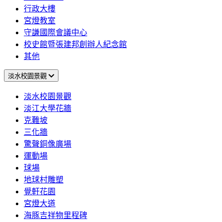
行政大樓
宮燈教室
守謙國際會議中心
校史館暨張建邦創辦人紀念館
其他
淡水校園景觀
淡水校園景觀
淡江大學花牆
克難坡
三化牆
驚聲銅像廣場
運動場
球場
地球村雕塑
覺軒花園
宮燈大道
海豚吉祥物里程碑