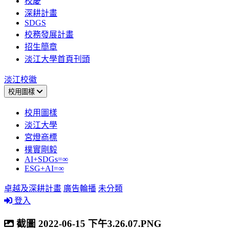
校慶
深耕計畫
SDGS
校務發展計畫
招生簡章
淡江大學首頁刊頭
淡江校徽
校用圖樣
校用圖樣
淡江大學
宮燈商標
樸實剛毅
AI+SDGs=∞
ESG+AI=∞
卓越及深耕計畫
廣告輪播
未分類
登入
截圖 2022-06-15 下午3.26.07.PNG