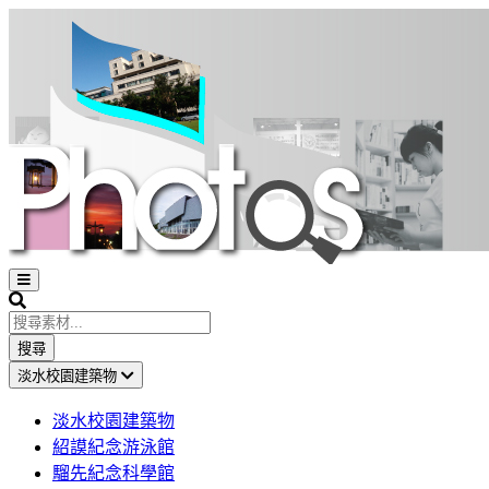
Open
sidebar
Search
搜尋
淡水校園建築物
淡水校園建築物
紹謨紀念游泳館
騮先紀念科學館