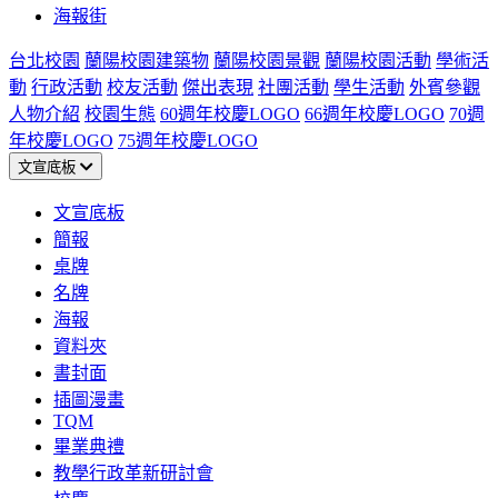
海報街
台北校園
蘭陽校園建築物
蘭陽校園景觀
蘭陽校園活動
學術活
動
行政活動
校友活動
傑出表現
社團活動
學生活動
外賓參觀
人物介紹
校園生態
60週年校慶LOGO
66週年校慶LOGO
70週
年校慶LOGO
75週年校慶LOGO
文宣底板
文宣底板
簡報
桌牌
名牌
海報
資料夾
書封面
插圖漫畫
TQM
畢業典禮
教學行政革新研討會