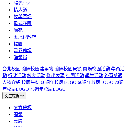
陽光草坪
情人道
牧羊草坪
歐式花園
瀛苑
五虎碑雕塑
福園
書卷廣場
海報街
台北校園
蘭陽校園建築物
蘭陽校園景觀
蘭陽校園活動
學術活
動
行政活動
校友活動
傑出表現
社團活動
學生活動
外賓參觀
人物介紹
校園生態
60週年校慶LOGO
66週年校慶LOGO
70週
年校慶LOGO
75週年校慶LOGO
文宣底板
文宣底板
簡報
桌牌