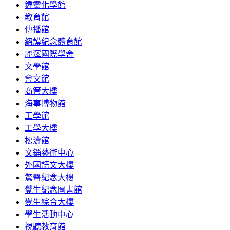
鍾靈化學館
教育館
傳播館
紹謨紀念體育館
麗澤國際學舍
文學館
會文館
商管大樓
海事博物館
工學館
工學大樓
松濤館
文錙藝術中心
外國語文大樓
驚聲紀念大樓
覺生紀念圖書館
覺生綜合大樓
學生活動中心
視聽教育館