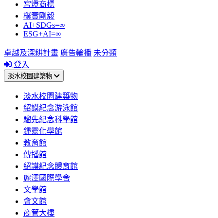
宮燈商標
樸實剛毅
AI+SDGs=∞
ESG+AI=∞
卓越及深耕計畫
廣告輪播
未分類
登入
淡水校園建築物
淡水校園建築物
紹謨紀念游泳館
騮先紀念科學館
鍾靈化學館
教育館
傳播館
紹謨紀念體育館
麗澤國際學舍
文學館
會文館
商管大樓