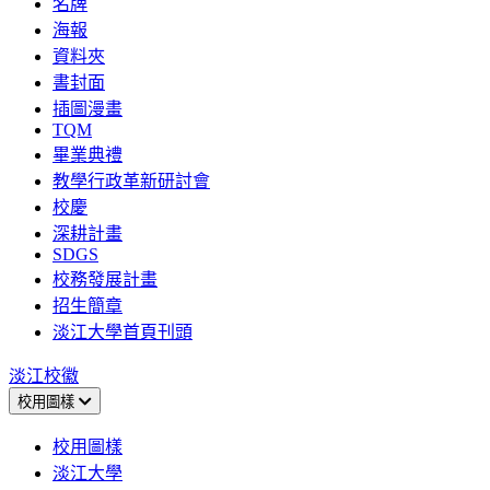
名牌
海報
資料夾
書封面
插圖漫畫
TQM
畢業典禮
教學行政革新研討會
校慶
深耕計畫
SDGS
校務發展計畫
招生簡章
淡江大學首頁刊頭
淡江校徽
校用圖樣
校用圖樣
淡江大學