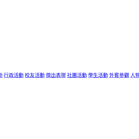
動
行政活動
校友活動
傑出表現
社團活動
學生活動
外賓參觀
人