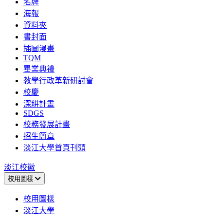
名牌
海報
資料夾
書封面
插圖漫畫
TQM
畢業典禮
教學行政革新研討會
校慶
深耕計畫
SDGS
校務發展計畫
招生簡章
淡江大學首頁刊頭
淡江校徽
校用圖樣
校用圖樣
淡江大學