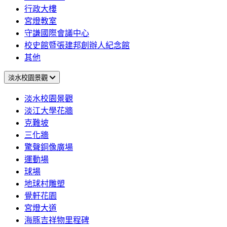
行政大樓
宮燈教室
守謙國際會議中心
校史館暨張建邦創辦人紀念館
其他
淡水校園景觀
淡水校園景觀
淡江大學花牆
克難坡
三化牆
驚聲銅像廣場
運動場
球場
地球村雕塑
覺軒花園
宮燈大道
海豚吉祥物里程碑