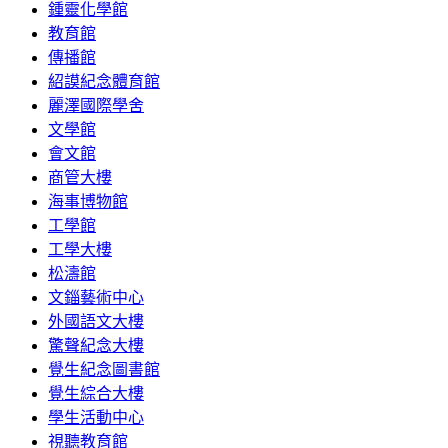
鍾靈化學館
教育館
傳播館
紹謨紀念體育館
麗澤國際學舍
文學館
會文館
商管大樓
海事博物館
工學館
工學大樓
松濤館
文錙藝術中心
外國語文大樓
驚聲紀念大樓
覺生紀念圖書館
覺生綜合大樓
學生活動中心
視聽教育館