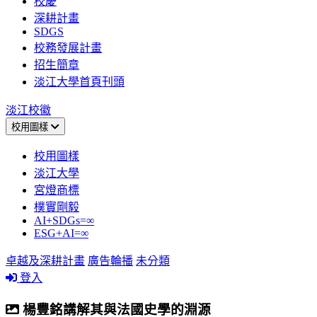
校慶
深耕計畫
SDGS
校務發展計畫
招生簡章
淡江大學首頁刊頭
淡江校徽
校用圖樣
校用圖樣
淡江大學
宮燈商標
樸實剛毅
AI+SDGs=∞
ESG+AI=∞
卓越及深耕計畫
廣告輪播
未分類
登入
楊豐銘講解其與法國史學的淵源