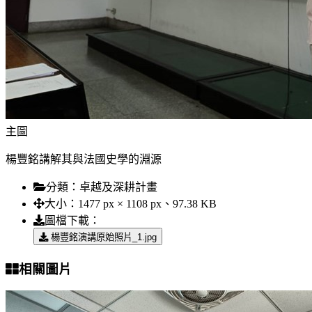
主圖
楊豐銘講解其與法國史學的淵源
分類：
卓越及深耕計畫
大小：
1477 px × 1108 px、97.38 KB
圖檔下載：
楊豐銘演講原始照片_1.jpg
相關圖片