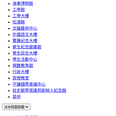
海事博物館
工學館
工學大樓
松濤館
文錙藝術中心
外國語文大樓
驚聲紀念大樓
覺生紀念圖書館
覺生綜合大樓
學生活動中心
視聽教育館
行政大樓
宮燈教室
守謙國際會議中心
校史館暨張建邦創辦人紀念館
其他
淡水校園景觀