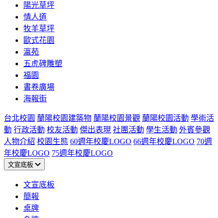
陽光草坪
情人道
牧羊草坪
歐式花園
瀛苑
五虎碑雕塑
福園
書卷廣場
海報街
台北校園
蘭陽校園建築物
蘭陽校園景觀
蘭陽校園活動
學術活
動
行政活動
校友活動
傑出表現
社團活動
學生活動
外賓參觀
人物介紹
校園生態
60週年校慶LOGO
66週年校慶LOGO
70週
年校慶LOGO
75週年校慶LOGO
文宣底板
文宣底板
簡報
桌牌