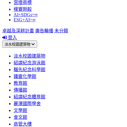
宮燈商標
樸實剛毅
AI+SDGs=∞
ESG+AI=∞
卓越及深耕計畫
廣告輪播
未分類
登入
淡水校園建築物
淡水校園建築物
紹謨紀念游泳館
騮先紀念科學館
鍾靈化學館
教育館
傳播館
紹謨紀念體育館
麗澤國際學舍
文學館
會文館
商管大樓