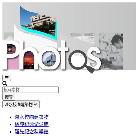
Open
sidebar
Search
搜尋
淡水校園建築物
淡水校園建築物
紹謨紀念游泳館
騮先紀念科學館