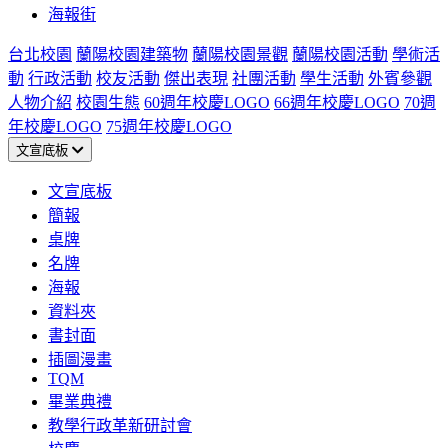
海報街
台北校園
蘭陽校園建築物
蘭陽校園景觀
蘭陽校園活動
學術活
動
行政活動
校友活動
傑出表現
社團活動
學生活動
外賓參觀
人物介紹
校園生態
60週年校慶LOGO
66週年校慶LOGO
70週
年校慶LOGO
75週年校慶LOGO
文宣底板
文宣底板
簡報
桌牌
名牌
海報
資料夾
書封面
插圖漫畫
TQM
畢業典禮
教學行政革新研討會