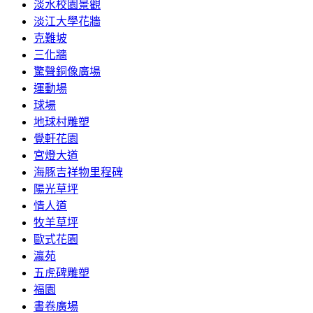
淡水校園景觀
淡江大學花牆
克難坡
三化牆
驚聲銅像廣場
運動場
球場
地球村雕塑
覺軒花園
宮燈大道
海豚吉祥物里程碑
陽光草坪
情人道
牧羊草坪
歐式花園
瀛苑
五虎碑雕塑
福園
書卷廣場