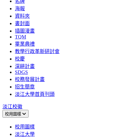
名牌
海報
資料夾
書封面
插圖漫畫
TQM
畢業典禮
教學行政革新研討會
校慶
深耕計畫
SDGS
校務發展計畫
招生簡章
淡江大學首頁刊頭
淡江校徽
校用圖樣
校用圖樣
淡江大學