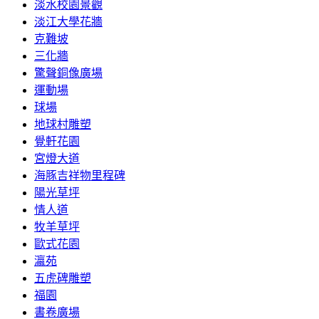
淡水校園景觀
淡江大學花牆
克難坡
三化牆
驚聲銅像廣場
運動場
球場
地球村雕塑
覺軒花園
宮燈大道
海豚吉祥物里程碑
陽光草坪
情人道
牧羊草坪
歐式花園
瀛苑
五虎碑雕塑
福園
書卷廣場