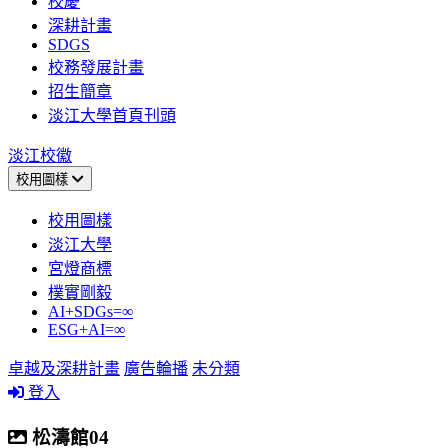
校慶
深耕計畫
SDGS
校務發展計畫
招生簡章
淡江大學首頁刊頭
淡江校徽
校用圖樣
校用圖樣
淡江大學
宮燈商標
樸實剛毅
AI+SDGs=∞
ESG+AI=∞
卓越及深耕計畫
廣告輪播
未分類
登入
松濤館04