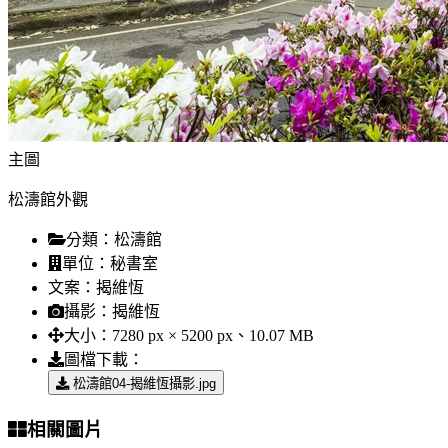
主圖
松濤館外觀
分類：
松濤館
單位：
秘書室
文案：
揭維恆
攝影：
揭維恆
大小：
7280 px × 5200 px、10.07 MB
圖檔下載：
松濤館04-揭維恆攝影.jpg
相關圖片