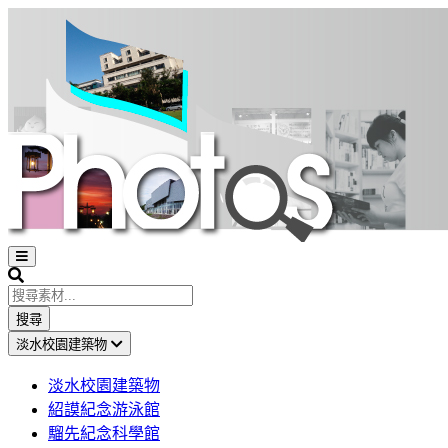
Open
sidebar
Search
搜尋
淡水校園建築物
淡水校園建築物
紹謨紀念游泳館
騮先紀念科學館