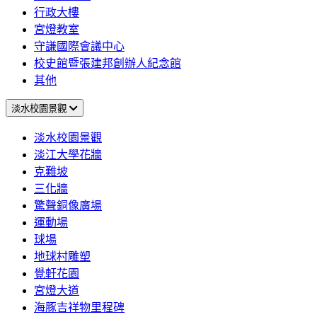
行政大樓
宮燈教室
守謙國際會議中心
校史館暨張建邦創辦人紀念館
其他
淡水校園景觀
淡水校園景觀
淡江大學花牆
克難坡
三化牆
驚聲銅像廣場
運動場
球場
地球村雕塑
覺軒花園
宮燈大道
海豚吉祥物里程碑