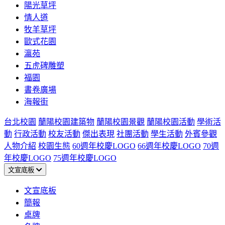
陽光草坪
情人道
牧羊草坪
歐式花園
瀛苑
五虎碑雕塑
福園
書卷廣場
海報街
台北校園
蘭陽校園建築物
蘭陽校園景觀
蘭陽校園活動
學術活
動
行政活動
校友活動
傑出表現
社團活動
學生活動
外賓參觀
人物介紹
校園生態
60週年校慶LOGO
66週年校慶LOGO
70週
年校慶LOGO
75週年校慶LOGO
文宣底板
文宣底板
簡報
桌牌