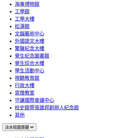
海事博物館
工學館
工學大樓
松濤館
文錙藝術中心
外國語文大樓
驚聲紀念大樓
覺生紀念圖書館
覺生綜合大樓
學生活動中心
視聽教育館
行政大樓
宮燈教室
守謙國際會議中心
校史館暨張建邦創辦人紀念館
其他
淡水校園景觀