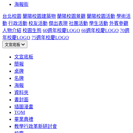
海報街
台北校園
蘭陽校園建築物
蘭陽校園景觀
蘭陽校園活動
學術活
動
行政活動
校友活動
傑出表現
社團活動
學生活動
外賓參觀
人物介紹
校園生態
60週年校慶LOGO
66週年校慶LOGO
70週
年校慶LOGO
75週年校慶LOGO
文宣底板
文宣底板
簡報
桌牌
名牌
海報
資料夾
書封面
插圖漫畫
TQM
畢業典禮
教學行政革新研討會