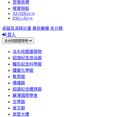
宮燈商標
樸實剛毅
AI+SDGs=∞
ESG+AI=∞
卓越及深耕計畫
廣告輪播
未分類
登入
淡水校園建築物
淡水校園建築物
紹謨紀念游泳館
騮先紀念科學館
鍾靈化學館
教育館
傳播館
紹謨紀念體育館
麗澤國際學舍
文學館
會文館
商管大樓