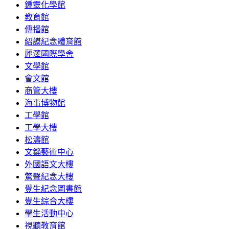
鍾靈化學館
教育館
傳播館
紹謨紀念體育館
麗澤國際學舍
文學館
會文館
商管大樓
海事博物館
工學館
工學大樓
松濤館
文錙藝術中心
外國語文大樓
驚聲紀念大樓
覺生紀念圖書館
覺生綜合大樓
學生活動中心
視聽教育館