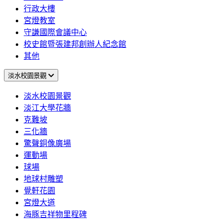
行政大樓
宮燈教室
守謙國際會議中心
校史館暨張建邦創辦人紀念館
其他
淡水校園景觀
淡水校園景觀
淡江大學花牆
克難坡
三化牆
驚聲銅像廣場
運動場
球場
地球村雕塑
覺軒花園
宮燈大道
海豚吉祥物里程碑