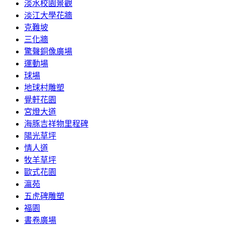
淡水校園景觀
淡江大學花牆
克難坡
三化牆
驚聲銅像廣場
運動場
球場
地球村雕塑
覺軒花園
宮燈大道
海豚吉祥物里程碑
陽光草坪
情人道
牧羊草坪
歐式花園
瀛苑
五虎碑雕塑
福園
書卷廣場