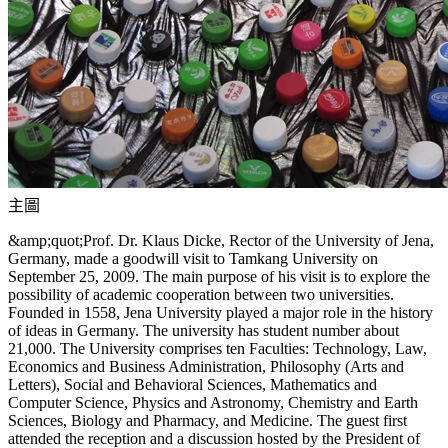
主圖
&amp;quot;Prof. Dr. Klaus Dicke, Rector of the University of Jena,
Germany, made a goodwill visit to Tamkang University on
September 25, 2009. The main purpose of his visit is to explore the
possibility of academic cooperation between two universities.
Founded in 1558, Jena University played a major role in the history
of ideas in Germany. The university has student number about
21,000. The University comprises ten Faculties: Technology, Law,
Economics and Business Administration, Philosophy (Arts and
Letters), Social and Behavioral Sciences, Mathematics and
Computer Science, Physics and Astronomy, Chemistry and Earth
Sciences, Biology and Pharmacy, and Medicine. The guest first
attended the reception and a discussion hosted by the President of