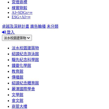
宮燈商標
樸實剛毅
AI+SDGs=∞
ESG+AI=∞
卓越及深耕計畫
廣告輪播
未分類
登入
淡水校園建築物
淡水校園建築物
紹謨紀念游泳館
騮先紀念科學館
鍾靈化學館
教育館
傳播館
紹謨紀念體育館
麗澤國際學舍
文學館
會文館
商管大樓