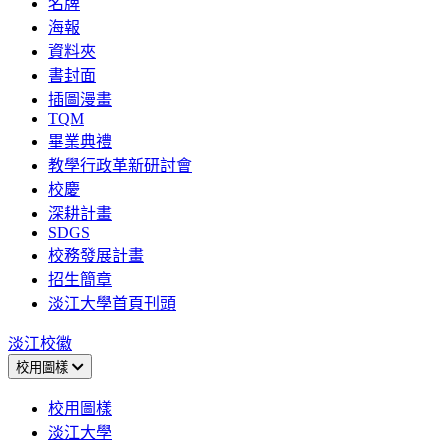
名牌
海報
資料夾
書封面
插圖漫畫
TQM
畢業典禮
教學行政革新研討會
校慶
深耕計畫
SDGS
校務發展計畫
招生簡章
淡江大學首頁刊頭
淡江校徽
校用圖樣
校用圖樣
淡江大學