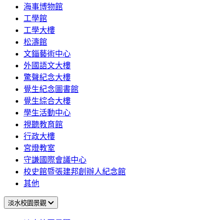
海事博物館
工學館
工學大樓
松濤館
文錙藝術中心
外國語文大樓
驚聲紀念大樓
覺生紀念圖書館
覺生綜合大樓
學生活動中心
視聽教育館
行政大樓
宮燈教室
守謙國際會議中心
校史館暨張建邦創辦人紀念館
其他
淡水校園景觀