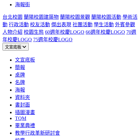
海報街
台北校園
蘭陽校園建築物
蘭陽校園景觀
蘭陽校園活動
學術活
動
行政活動
校友活動
傑出表現
社團活動
學生活動
外賓參觀
人物介紹
校園生態
60週年校慶LOGO
66週年校慶LOGO
70週
年校慶LOGO
75週年校慶LOGO
文宣底板
文宣底板
簡報
桌牌
名牌
海報
資料夾
書封面
插圖漫畫
TQM
畢業典禮
教學行政革新研討會