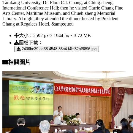
Tamkang University, Dr. Flora C.I. Chang, at Ching-sheng
International Conference Hall; then he visited Carrie Chang Fine
Arts Center, Maritime Museum, and Chueh-sheng Memorial
Library. At night, they attended the dinner hosted by President
Chang at Regalees Hotel. &amp;quot;
大小：
2592 px × 1944 px、3.72 MB
圖檔下載：
2406be39-ac38-4548-86b4-f4bf32bf9896.jpg
相關圖片