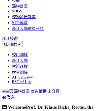
校慶
深耕計畫
SDGS
校務發展計畫
招生簡章
淡江大學首頁刊頭
淡江校徽
校用圖樣
校用圖樣
淡江大學
宮燈商標
樸實剛毅
AI+SDGs=∞
ESG+AI=∞
卓越及深耕計畫
廣告輪播
未分類
登入
WelcomeProf. Dr. Klaus Dicke, Rector, the