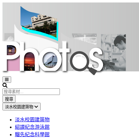
Open
sidebar
Search
搜尋
淡水校園建築物
淡水校園建築物
紹謨紀念游泳館
騮先紀念科學館