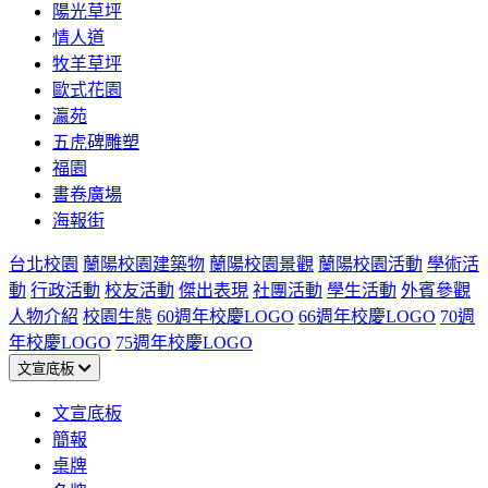
陽光草坪
情人道
牧羊草坪
歐式花園
瀛苑
五虎碑雕塑
福園
書卷廣場
海報街
台北校園
蘭陽校園建築物
蘭陽校園景觀
蘭陽校園活動
學術活
動
行政活動
校友活動
傑出表現
社團活動
學生活動
外賓參觀
人物介紹
校園生態
60週年校慶LOGO
66週年校慶LOGO
70週
年校慶LOGO
75週年校慶LOGO
文宣底板
文宣底板
簡報
桌牌