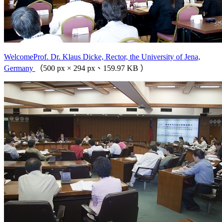
WelcomeProf. Dr. Klaus Dicke, Rector, the University of Jena,
Germany
（500 px × 294 px、159.97 KB ）