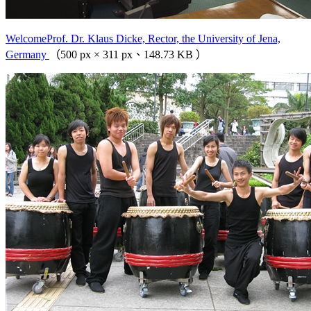
WelcomeProf. Dr. Klaus Dicke, Rector, the University of Jena,
Germany
（500 px × 311 px、148.73 KB ）