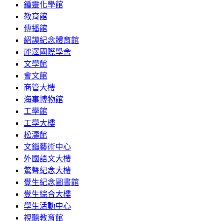
鍾靈化學館
教育館
傳播館
紹謨紀念體育館
麗澤國際學舍
文學館
會文館
商管大樓
海事博物館
工學館
工學大樓
松濤館
文錙藝術中心
外國語文大樓
驚聲紀念大樓
覺生紀念圖書館
覺生綜合大樓
學生活動中心
視聽教育館