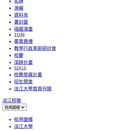
名牌
海報
資料夾
書封面
插圖漫畫
TQM
畢業典禮
教學行政革新研討會
校慶
深耕計畫
SDGS
校務發展計畫
招生簡章
淡江大學首頁刊頭
淡江校徽
校用圖樣
校用圖樣
淡江大學