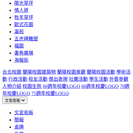
陽光草坪
情人道
牧羊草坪
歐式花園
瀛苑
五虎碑雕塑
福園
書卷廣場
海報街
台北校園
蘭陽校園建築物
蘭陽校園景觀
蘭陽校園活動
學術活
動
行政活動
校友活動
傑出表現
社團活動
學生活動
外賓參觀
人物介紹
校園生態
60週年校慶LOGO
66週年校慶LOGO
70週
年校慶LOGO
75週年校慶LOGO
文宣底板
文宣底板
簡報
桌牌