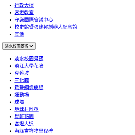
行政大樓
宮燈教室
守謙國際會議中心
校史館暨張建邦創辦人紀念館
其他
淡水校園景觀
淡水校園景觀
淡江大學花牆
克難坡
三化牆
驚聲銅像廣場
運動場
球場
地球村雕塑
覺軒花園
宮燈大道
海豚吉祥物里程碑