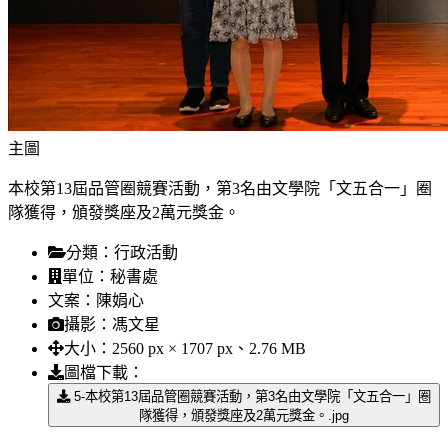
主圖
本校第13屆品管圈競賽活動，第3名由文學院「文五合一」圈
隊獲得，頒發獎座及2萬元獎金。
分類：
行政活動
單位：
秘書處
文案：
陳娟心
攝影：
馮文星
大小：
2560 px × 1707 px、2.76 MB
圖檔下載：
5-本校第13屆品管圈競賽活動，第3名由文學院「文五合一」圈
隊獲得，頒發獎座及2萬元獎金。.jpg