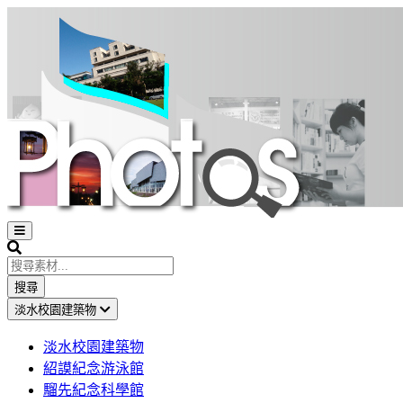
Open
sidebar
Search
搜尋
淡水校園建築物
淡水校園建築物
紹謨紀念游泳館
騮先紀念科學館