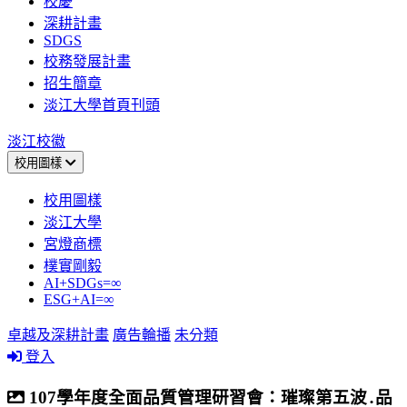
校慶
深耕計畫
SDGS
校務發展計畫
招生簡章
淡江大學首頁刊頭
淡江校徽
校用圖樣
校用圖樣
淡江大學
宮燈商標
樸實剛毅
AI+SDGs=∞
ESG+AI=∞
卓越及深耕計畫
廣告輪播
未分類
登入
107學年度全面品質管理研習會：璀璨第五波․品