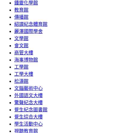
鍾靈化學館
教育館
傳播館
紹謨紀念體育館
麗澤國際學舍
文學館
會文館
商管大樓
海事博物館
工學館
工學大樓
松濤館
文錙藝術中心
外國語文大樓
驚聲紀念大樓
覺生紀念圖書館
覺生綜合大樓
學生活動中心
視聽教育館