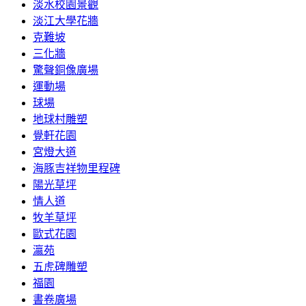
淡水校園景觀
淡江大學花牆
克難坡
三化牆
驚聲銅像廣場
運動場
球場
地球村雕塑
覺軒花園
宮燈大道
海豚吉祥物里程碑
陽光草坪
情人道
牧羊草坪
歐式花園
瀛苑
五虎碑雕塑
福園
書卷廣場