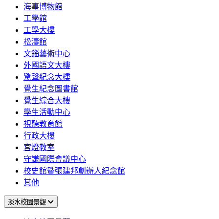
海事博物館
工學館
工學大樓
松濤館
文錙藝術中心
外國語文大樓
驚聲紀念大樓
覺生紀念圖書館
覺生綜合大樓
學生活動中心
視聽教育館
行政大樓
宮燈教室
守謙國際會議中心
校史館暨張建邦創辦人紀念館
其他
淡水校園景觀