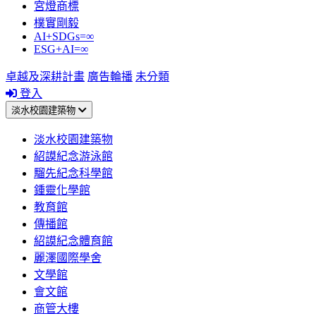
宮燈商標
樸實剛毅
AI+SDGs=∞
ESG+AI=∞
卓越及深耕計畫
廣告輪播
未分類
登入
淡水校園建築物
淡水校園建築物
紹謨紀念游泳館
騮先紀念科學館
鍾靈化學館
教育館
傳播館
紹謨紀念體育館
麗澤國際學舍
文學館
會文館
商管大樓