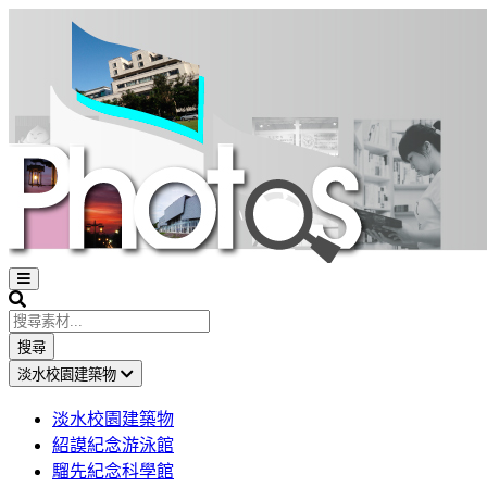
Open
sidebar
Search
搜尋
淡水校園建築物
淡水校園建築物
紹謨紀念游泳館
騮先紀念科學館