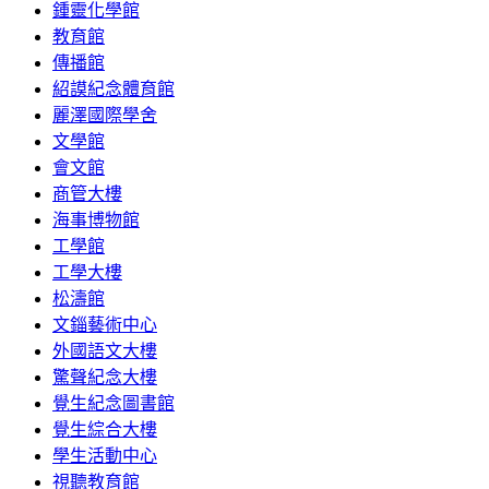
鍾靈化學館
教育館
傳播館
紹謨紀念體育館
麗澤國際學舍
文學館
會文館
商管大樓
海事博物館
工學館
工學大樓
松濤館
文錙藝術中心
外國語文大樓
驚聲紀念大樓
覺生紀念圖書館
覺生綜合大樓
學生活動中心
視聽教育館