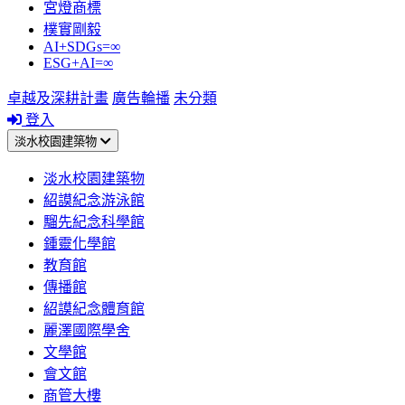
宮燈商標
樸實剛毅
AI+SDGs=∞
ESG+AI=∞
卓越及深耕計畫
廣告輪播
未分類
登入
淡水校園建築物
淡水校園建築物
紹謨紀念游泳館
騮先紀念科學館
鍾靈化學館
教育館
傳播館
紹謨紀念體育館
麗澤國際學舍
文學館
會文館
商管大樓