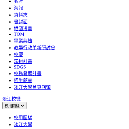
名牌
海報
資料夾
書封面
插圖漫畫
TQM
畢業典禮
教學行政革新研討會
校慶
深耕計畫
SDGS
校務發展計畫
招生簡章
淡江大學首頁刊頭
淡江校徽
校用圖樣
校用圖樣
淡江大學