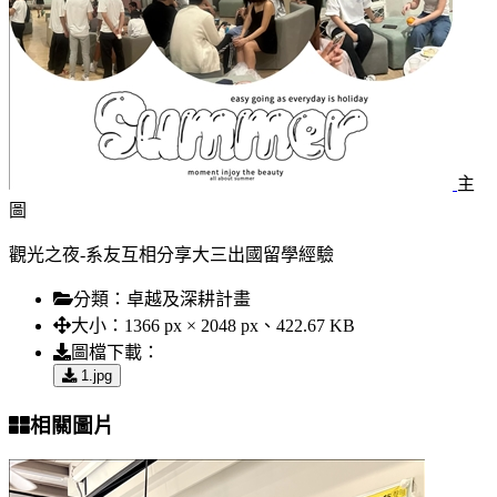
主
圖
觀光之夜-系友互相分享大三出國留學經驗
分類：
卓越及深耕計畫
大小：
1366 px × 2048 px、422.67 KB
圖檔下載：
1.jpg
相關圖片