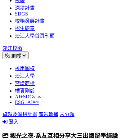
校慶
深耕計畫
SDGS
校務發展計畫
招生簡章
淡江大學首頁刊頭
淡江校徽
校用圖樣
校用圖樣
淡江大學
宮燈商標
樸實剛毅
AI+SDGs=∞
ESG+AI=∞
卓越及深耕計畫
廣告輪播
未分類
登入
觀光之夜-系友互相分享大三出國留學經驗