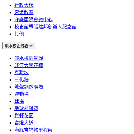
行政大樓
宮燈教室
守謙國際會議中心
校史館暨張建邦創辦人紀念館
其他
淡水校園景觀
淡水校園景觀
淡江大學花牆
克難坡
三化牆
驚聲銅像廣場
運動場
球場
地球村雕塑
覺軒花園
宮燈大道
海豚吉祥物里程碑