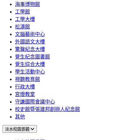
海事博物館
工學館
工學大樓
松濤館
文錙藝術中心
外國語文大樓
驚聲紀念大樓
覺生紀念圖書館
覺生綜合大樓
學生活動中心
視聽教育館
行政大樓
宮燈教室
守謙國際會議中心
校史館暨張建邦創辦人紀念館
其他
淡水校園景觀