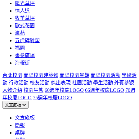
陽光草坪
情人道
牧羊草坪
歐式花園
瀛苑
五虎碑雕塑
福園
書卷廣場
海報街
台北校園
蘭陽校園建築物
蘭陽校園景觀
蘭陽校園活動
學術活
動
行政活動
校友活動
傑出表現
社團活動
學生活動
外賓參觀
人物介紹
校園生態
60週年校慶LOGO
66週年校慶LOGO
70週
年校慶LOGO
75週年校慶LOGO
文宣底板
文宣底板
簡報
桌牌