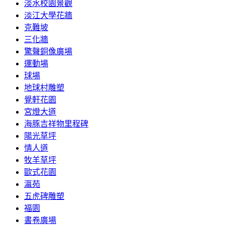
淡水校園景觀
淡江大學花牆
克難坡
三化牆
驚聲銅像廣場
運動場
球場
地球村雕塑
覺軒花園
宮燈大道
海豚吉祥物里程碑
陽光草坪
情人道
牧羊草坪
歐式花園
瀛苑
五虎碑雕塑
福園
書卷廣場