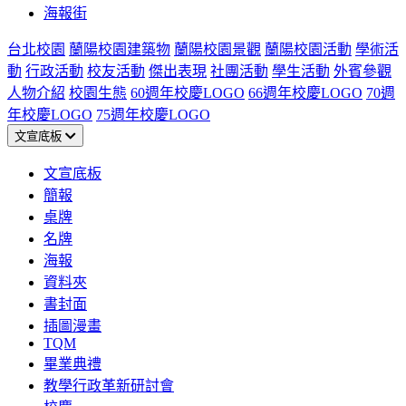
海報街
台北校園
蘭陽校園建築物
蘭陽校園景觀
蘭陽校園活動
學術活
動
行政活動
校友活動
傑出表現
社團活動
學生活動
外賓參觀
人物介紹
校園生態
60週年校慶LOGO
66週年校慶LOGO
70週
年校慶LOGO
75週年校慶LOGO
文宣底板
文宣底板
簡報
桌牌
名牌
海報
資料夾
書封面
插圖漫畫
TQM
畢業典禮
教學行政革新研討會