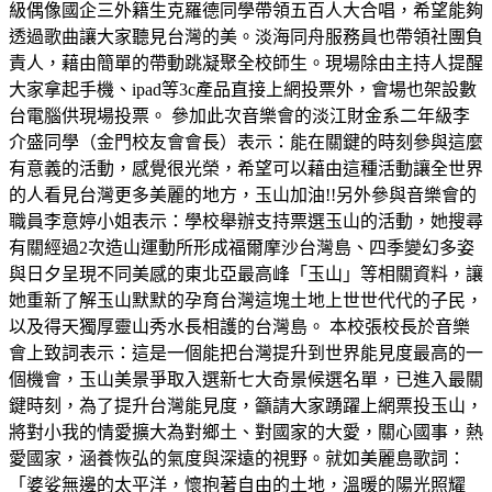
級偶像國企三外籍生克羅德同學帶領五百人大合唱，希望能夠
透過歌曲讓大家聽見台灣的美。淡海同舟服務員也帶領社團負
責人，藉由簡單的帶動跳凝聚全校師生。現場除由主持人提醒
大家拿起手機、ipad等3c產品直接上網投票外，會場也架設數
台電腦供現場投票。 參加此次音樂會的淡江財金系二年級李
介盛同學（金門校友會會長）表示：能在關鍵的時刻參與這麼
有意義的活動，感覺很光榮，希望可以藉由這種活動讓全世界
的人看見台灣更多美麗的地方，玉山加油!!另外參與音樂會的
職員李意婷小姐表示：學校舉辦支持票選玉山的活動，她搜尋
有關經過2次造山運動所形成福爾摩沙台灣島、四季變幻多姿
與日夕呈現不同美感的東北亞最高峰「玉山」等相關資料，讓
她重新了解玉山默默的孕育台灣這塊土地上世世代代的子民，
以及得天獨厚靈山秀水長相護的台灣島。 本校張校長於音樂
會上致詞表示：這是一個能把台灣提升到世界能見度最高的一
個機會，玉山美景爭取入選新七大奇景候選名單，已進入最關
鍵時刻，為了提升台灣能見度，籲請大家踴躍上網票投玉山，
將對小我的情愛擴大為對鄉土、對國家的大愛，關心國事，熱
愛國家，涵養恢弘的氣度與深遠的視野。就如美麗島歌詞：
「婆娑無邊的太平洋，懷抱著自由的土地，溫暖的陽光照耀