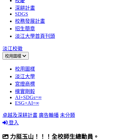
校慶
深耕計畫
SDGS
校務發展計畫
招生簡章
淡江大學首頁刊頭
淡江校徽
校用圖樣
校用圖樣
淡江大學
宮燈商標
樸實剛毅
AI+SDGs=∞
ESG+AI=∞
卓越及深耕計畫
廣告輪播
未分類
登入
力挺玉山！！！全校師生總動員。