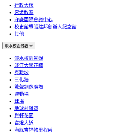
行政大樓
宮燈教室
守謙國際會議中心
校史館暨張建邦創辦人紀念館
其他
淡水校園景觀
淡水校園景觀
淡江大學花牆
克難坡
三化牆
驚聲銅像廣場
運動場
球場
地球村雕塑
覺軒花園
宮燈大道
海豚吉祥物里程碑