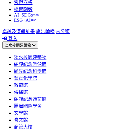
宮燈商標
樸實剛毅
AI+SDGs=∞
ESG+AI=∞
卓越及深耕計畫
廣告輪播
未分類
登入
淡水校園建築物
淡水校園建築物
紹謨紀念游泳館
騮先紀念科學館
鍾靈化學館
教育館
傳播館
紹謨紀念體育館
麗澤國際學舍
文學館
會文館
商管大樓