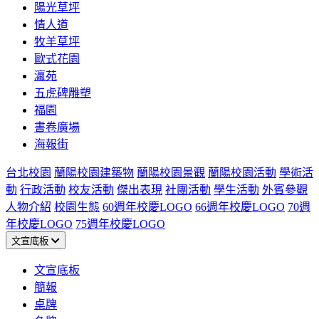
陽光草坪
情人道
牧羊草坪
歐式花園
瀛苑
五虎碑雕塑
福園
書卷廣場
海報街
台北校園
蘭陽校園建築物
蘭陽校園景觀
蘭陽校園活動
學術活
動
行政活動
校友活動
傑出表現
社團活動
學生活動
外賓參觀
人物介紹
校園生態
60週年校慶LOGO
66週年校慶LOGO
70週
年校慶LOGO
75週年校慶LOGO
文宣底板
文宣底板
簡報
桌牌