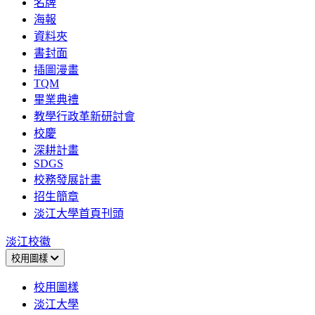
名牌
海報
資料夾
書封面
插圖漫畫
TQM
畢業典禮
教學行政革新研討會
校慶
深耕計畫
SDGS
校務發展計畫
招生簡章
淡江大學首頁刊頭
淡江校徽
校用圖樣
校用圖樣
淡江大學