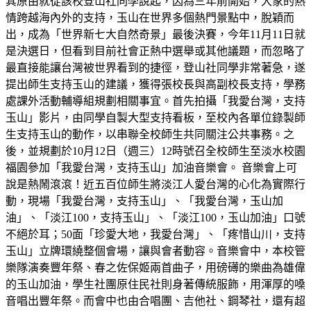
其原由就從該校登山社同學說起，因為三年前開始，大家的熱
情跨越海內外的支持，玉山在世界多個熱門景點中，脫穎而
出，成為「世界新七大自然奇景」最後決賽，今年11月11日就
是決選日，但看到目前社會正熱中選舉或其他議題，而忽略了
最直接能讓台灣被世界看到的捷徑，登山社同學非常著急，遂
提出師生支持玉山的建議，獲得張校長與高副校長支持，學務
處課外活動輔導組規劃相關事宜。首先拍攝「我愛台灣，支持
玉山」影片，由同學自製大型支持看板，至校內各單位錄製師
生支持玉山的動作，以串聯全校師生共同關注公共事務。之
後，並規劃於10月12日（週三）12時號召全校師生至淡水校園
福園參加「我愛台灣，支持玉山」加油音樂會。 音樂會上可
說是熱鬧滾滾！近五百位師生將淡江人愛台灣的心化為實際行
動，現場「我愛台灣，支持玉山」、「我愛台灣，玉山加
油」、「淡江100，支持玉山」、「淡江100，玉山加油」口號
不絕於耳；50面「珍愛大地，我愛台灣」、「疼惜山川，支持
玉山」立牌環繞整個會場，讓與會者動容。音樂會中，本校管
樂隊演奏豐年祭、春之佐保姬兩首曲子，用磅礡的樂曲為雄偉
的玉山加油，學生社團原住民社則身著傳統服飾，用渾厚的嗓
音唱出豐年祭。而會中也由合唱團、吉他社、鋼琴社，還有超