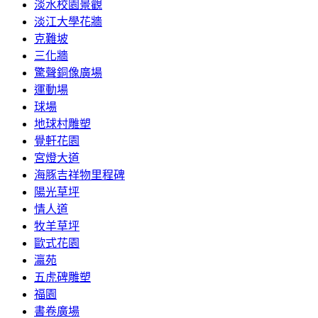
淡水校園景觀
淡江大學花牆
克難坡
三化牆
驚聲銅像廣場
運動場
球場
地球村雕塑
覺軒花園
宮燈大道
海豚吉祥物里程碑
陽光草坪
情人道
牧羊草坪
歐式花園
瀛苑
五虎碑雕塑
福園
書卷廣場