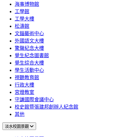
海事博物館
工學館
工學大樓
松濤館
文錙藝術中心
外國語文大樓
驚聲紀念大樓
覺生紀念圖書館
覺生綜合大樓
學生活動中心
視聽教育館
行政大樓
宮燈教室
守謙國際會議中心
校史館暨張建邦創辦人紀念館
其他
淡水校園景觀