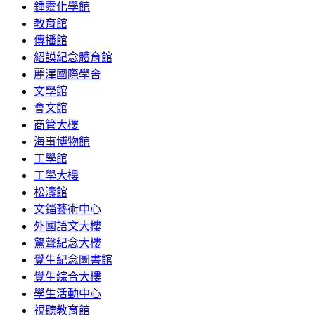
鍾靈化學館
教育館
傳播館
紹謨紀念體育館
麗澤國際學舍
文學館
會文館
商管大樓
海事博物館
工學館
工學大樓
松濤館
文錙藝術中心
外國語文大樓
驚聲紀念大樓
覺生紀念圖書館
覺生綜合大樓
學生活動中心
視聽教育館