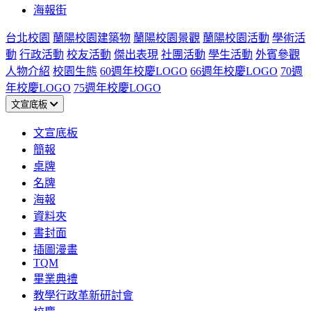
海報街
台北校園
蘭陽校園建築物
蘭陽校園景觀
蘭陽校園活動
學術活
動
行政活動
校友活動
傑出表現
社團活動
學生活動
外賓參觀
人物介紹
校園生態
60週年校慶LOGO
66週年校慶LOGO
70週
年校慶LOGO
75週年校慶LOGO
文宣底板
文宣底板
簡報
桌牌
名牌
海報
資料夾
書封面
插圖漫畫
TQM
畢業典禮
教學行政革新研討會