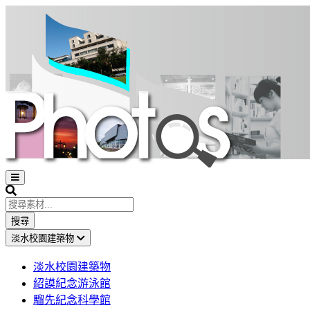
Open
sidebar
Search
搜尋
淡水校園建築物
淡水校園建築物
紹謨紀念游泳館
騮先紀念科學館