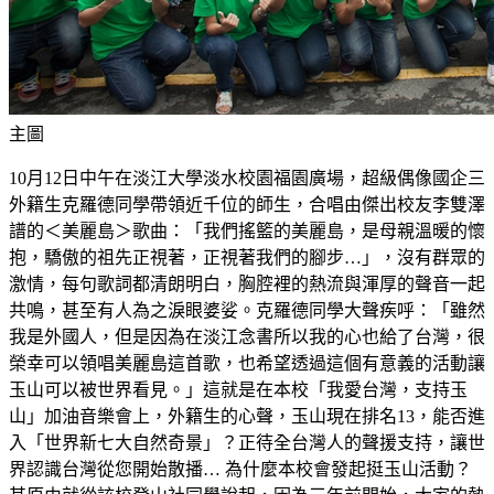
主圖
10月12日中午在淡江大學淡水校園福園廣場，超級偶像國企三
外籍生克羅德同學帶領近千位的師生，合唱由傑出校友李雙澤
譜的＜美麗島＞歌曲：「我們搖籃的美麗島，是母親溫暖的懷
抱，驕傲的祖先正視著，正視著我們的腳步…」，沒有群眾的
激情，每句歌詞都清朗明白，胸腔裡的熱流與渾厚的聲音一起
共鳴，甚至有人為之淚眼婆娑。克羅德同學大聲疾呼：「雖然
我是外國人，但是因為在淡江念書所以我的心也給了台灣，很
榮幸可以領唱美麗島這首歌，也希望透過這個有意義的活動讓
玉山可以被世界看見。」這就是在本校「我愛台灣，支持玉
山」加油音樂會上，外籍生的心聲，玉山現在排名13，能否進
入「世界新七大自然奇景」？正待全台灣人的聲援支持，讓世
界認識台灣從您開始散播… 為什麼本校會發起挺玉山活動？