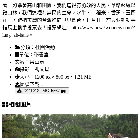
著，照耀著高山和田園，我們這裡有勇敢的人民，蓽路藍縷以
啟山林，我們這裡有無窮的生命，水牛、 稻米、香蕉、玉蘭
花」，能把美麗的台灣推向世界舞台，11月11日前只要動動手
指馬上動手投票去！投票網址：http://www.new7wonders.com/?
lang=zh-hans。
分類：
社團活動
單位：
秘書室
文案：
曾華英
攝影：
馮文星
大小：
1200 px × 800 px、1.21 MB
圖檔下載：
20111012-_MG_5567.jpg
相關圖片