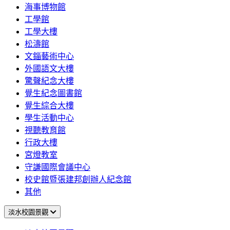
海事博物館
工學館
工學大樓
松濤館
文錙藝術中心
外國語文大樓
驚聲紀念大樓
覺生紀念圖書館
覺生綜合大樓
學生活動中心
視聽教育館
行政大樓
宮燈教室
守謙國際會議中心
校史館暨張建邦創辦人紀念館
其他
淡水校園景觀