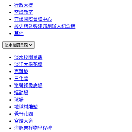
行政大樓
宮燈教室
守謙國際會議中心
校史館暨張建邦創辦人紀念館
其他
淡水校園景觀
淡水校園景觀
淡江大學花牆
克難坡
三化牆
驚聲銅像廣場
運動場
球場
地球村雕塑
覺軒花園
宮燈大道
海豚吉祥物里程碑