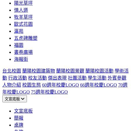
陽光草坪
情人道
牧羊草坪
歐式花園
瀛苑
五虎碑雕塑
福園
書卷廣場
海報街
台北校園
蘭陽校園建築物
蘭陽校園景觀
蘭陽校園活動
學術活
動
行政活動
校友活動
傑出表現
社團活動
學生活動
外賓參觀
人物介紹
校園生態
60週年校慶LOGO
66週年校慶LOGO
70週
年校慶LOGO
75週年校慶LOGO
文宣底板
文宣底板
簡報
桌牌