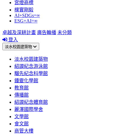
宮燈商標
樸實剛毅
AI+SDGs=∞
ESG+AI=∞
卓越及深耕計畫
廣告輪播
未分類
登入
淡水校園建築物
淡水校園建築物
紹謨紀念游泳館
騮先紀念科學館
鍾靈化學館
教育館
傳播館
紹謨紀念體育館
麗澤國際學舍
文學館
會文館
商管大樓