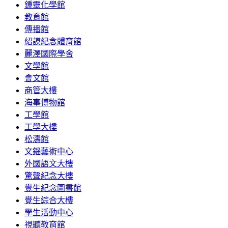
鍾靈化學館
教育館
傳播館
紹謨紀念體育館
麗澤國際學舍
文學館
會文館
商管大樓
海事博物館
工學館
工學大樓
松濤館
文錙藝術中心
外國語文大樓
驚聲紀念大樓
覺生紀念圖書館
覺生綜合大樓
學生活動中心
視聽教育館