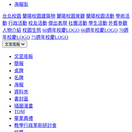
海報街
台北校園
蘭陽校園建築物
蘭陽校園景觀
蘭陽校園活動
學術活
動
行政活動
校友活動
傑出表現
社團活動
學生活動
外賓參觀
人物介紹
校園生態
60週年校慶LOGO
66週年校慶LOGO
70週
年校慶LOGO
75週年校慶LOGO
文宣底板
文宣底板
簡報
桌牌
名牌
海報
資料夾
書封面
插圖漫畫
TQM
畢業典禮
教學行政革新研討會