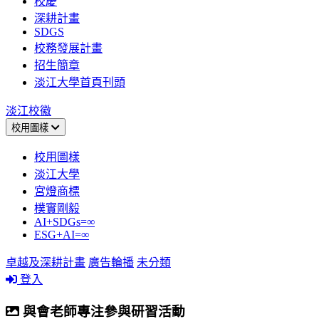
校慶
深耕計畫
SDGS
校務發展計畫
招生簡章
淡江大學首頁刊頭
淡江校徽
校用圖樣
校用圖樣
淡江大學
宮燈商標
樸實剛毅
AI+SDGs=∞
ESG+AI=∞
卓越及深耕計畫
廣告輪播
未分類
登入
與會老師專注參與研習活動