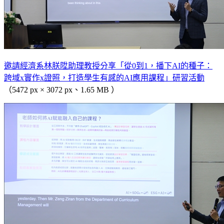
邀請經濟系林朕陞助理教授分享「從0到1，播下AI的種子：
跨域x實作x證照，打造學生有感的AI應用課程」研習活動
（5472 px × 3072 px、1.65 MB ）