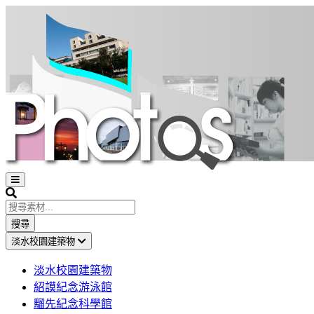
Open
sidebar
Search
搜尋
淡水校園建築物
淡水校園建築物
紹謨紀念游泳館
騮先紀念科學館