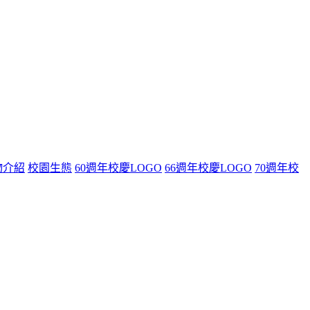
物介紹
校園生態
60週年校慶LOGO
66週年校慶LOGO
70週年校