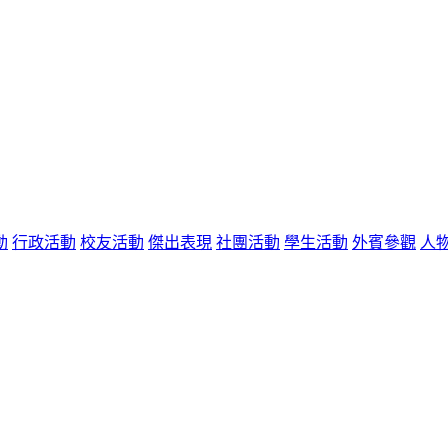
動
行政活動
校友活動
傑出表現
社團活動
學生活動
外賓參觀
人