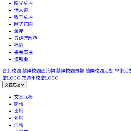
陽光草坪
情人道
牧羊草坪
歐式花園
瀛苑
五虎碑雕塑
福園
書卷廣場
海報街
台北校園
蘭陽校園建築物
蘭陽校園景觀
蘭陽校園活動
學術活
慶LOGO
75週年校慶LOGO
文宣底板
文宣底板
簡報
桌牌
名牌
海報