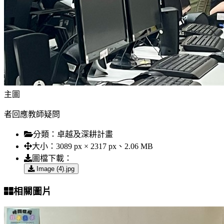
主圖
者回應教師疑問
分類：
卓越及深耕計畫
大小：
3089 px × 2317 px、2.06 MB
圖檔下載：
Image (4).jpg
相關圖片