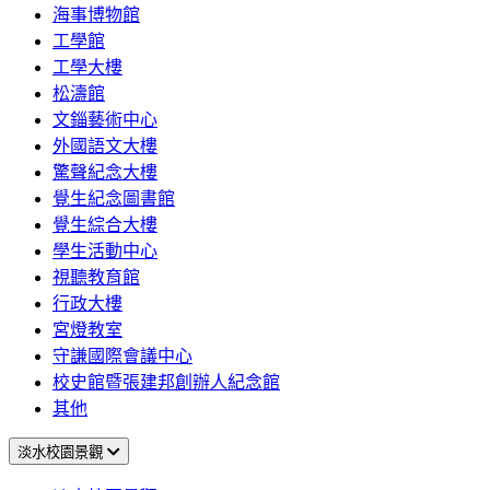
海事博物館
工學館
工學大樓
松濤館
文錙藝術中心
外國語文大樓
驚聲紀念大樓
覺生紀念圖書館
覺生綜合大樓
學生活動中心
視聽教育館
行政大樓
宮燈教室
守謙國際會議中心
校史館暨張建邦創辦人紀念館
其他
淡水校園景觀