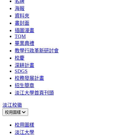
名牌
海報
資料夾
書封面
插圖漫畫
TQM
畢業典禮
教學行政革新研討會
校慶
深耕計畫
SDGS
校務發展計畫
招生簡章
淡江大學首頁刊頭
淡江校徽
校用圖樣
校用圖樣
淡江大學