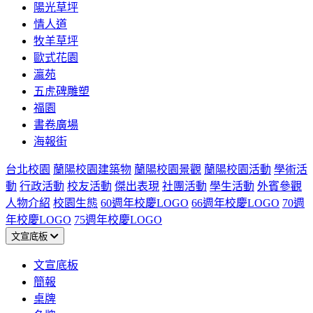
陽光草坪
情人道
牧羊草坪
歐式花園
瀛苑
五虎碑雕塑
福園
書卷廣場
海報街
台北校園
蘭陽校園建築物
蘭陽校園景觀
蘭陽校園活動
學術活
動
行政活動
校友活動
傑出表現
社團活動
學生活動
外賓參觀
人物介紹
校園生態
60週年校慶LOGO
66週年校慶LOGO
70週
年校慶LOGO
75週年校慶LOGO
文宣底板
文宣底板
簡報
桌牌