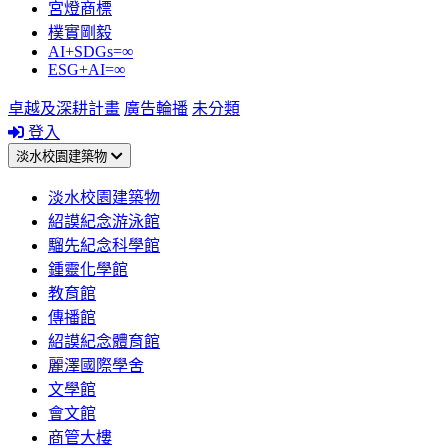
宮燈商標
樸實剛毅
AI+SDGs=∞
ESG+AI=∞
卓越及深耕計畫
廣告輪播
未分類
登入
淡水校園建築物
淡水校園建築物
紹謨紀念游泳館
騮先紀念科學館
鍾靈化學館
教育館
傳播館
紹謨紀念體育館
麗澤國際學舍
文學館
會文館
商管大樓