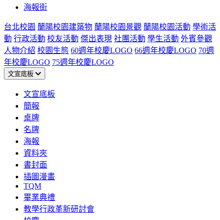
海報街
台北校園
蘭陽校園建築物
蘭陽校園景觀
蘭陽校園活動
學術活
動
行政活動
校友活動
傑出表現
社團活動
學生活動
外賓參觀
人物介紹
校園生態
60週年校慶LOGO
66週年校慶LOGO
70週
年校慶LOGO
75週年校慶LOGO
文宣底板
文宣底板
簡報
桌牌
名牌
海報
資料夾
書封面
插圖漫畫
TQM
畢業典禮
教學行政革新研討會