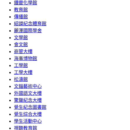
鍾靈化學館
教育館
傳播館
紹謨紀念體育館
麗澤國際學舍
文學館
會文館
商管大樓
海事博物館
工學館
工學大樓
松濤館
文錙藝術中心
外國語文大樓
驚聲紀念大樓
覺生紀念圖書館
覺生綜合大樓
學生活動中心
視聽教育館