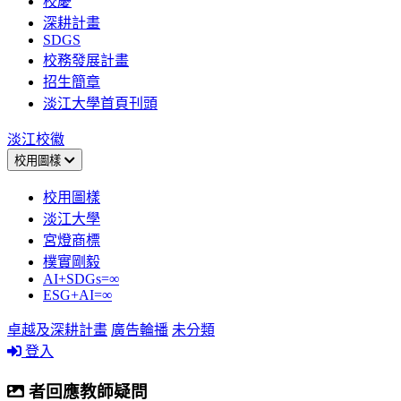
校慶
深耕計畫
SDGS
校務發展計畫
招生簡章
淡江大學首頁刊頭
淡江校徽
校用圖樣
校用圖樣
淡江大學
宮燈商標
樸實剛毅
AI+SDGs=∞
ESG+AI=∞
卓越及深耕計畫
廣告輪播
未分類
登入
者回應教師疑問