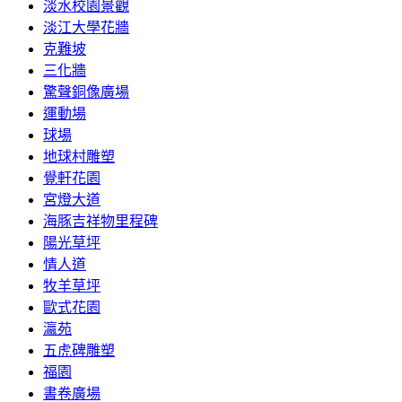
淡水校園景觀
淡江大學花牆
克難坡
三化牆
驚聲銅像廣場
運動場
球場
地球村雕塑
覺軒花園
宮燈大道
海豚吉祥物里程碑
陽光草坪
情人道
牧羊草坪
歐式花園
瀛苑
五虎碑雕塑
福園
書卷廣場