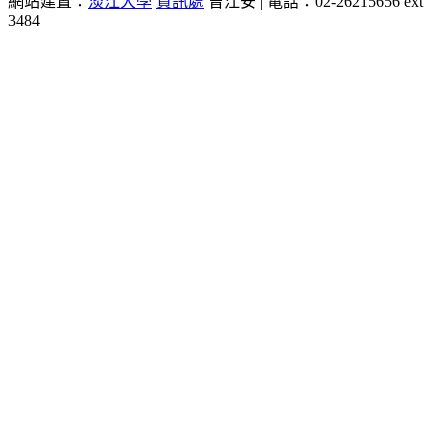
網站建置：
淡江大學
資訊處
曾江安 | 電話：02-26215656 ext
3484