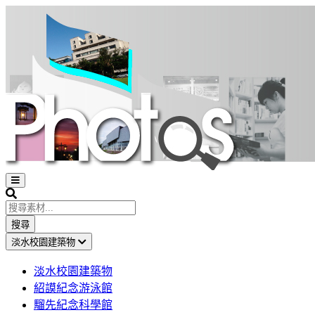
Open
sidebar
Search
搜尋
淡水校園建築物
淡水校園建築物
紹謨紀念游泳館
騮先紀念科學館