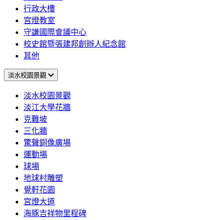
行政大樓
宮燈教室
守謙國際會議中心
校史館暨張建邦創辦人紀念館
其他
淡水校園景觀
淡水校園景觀
淡江大學花牆
克難坡
三化牆
驚聲銅像廣場
運動場
球場
地球村雕塑
覺軒花園
宮燈大道
海豚吉祥物里程碑