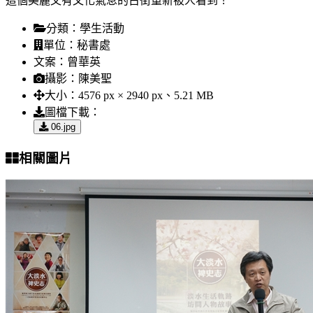
這個美麗又有文化氣息的古街重新被人看到！
分類：
學生活動
單位：
秘書處
文案：
曾華英
攝影：
陳美聖
大小：
4576 px × 2940 px、5.21 MB
圖檔下載：
06.jpg
相關圖片