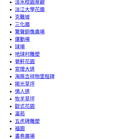
淡水校園景觀
淡江大學花牆
克難坡
三化牆
驚聲銅像廣場
運動場
球場
地球村雕塑
覺軒花園
宮燈大道
海豚吉祥物里程碑
陽光草坪
情人道
牧羊草坪
歐式花園
瀛苑
五虎碑雕塑
福園
書卷廣場