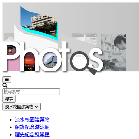
Open
sidebar
Search
搜尋
淡水校園建築物
淡水校園建築物
紹謨紀念游泳館
騮先紀念科學館