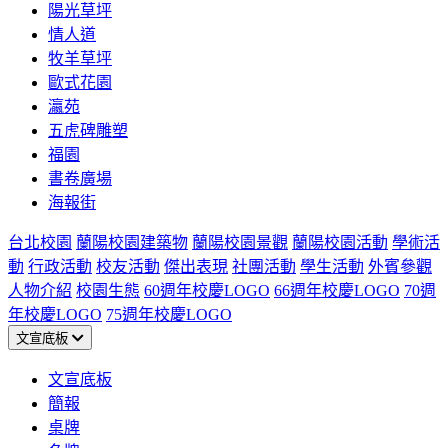
陽光草坪
情人道
牧羊草坪
歐式花園
瀛苑
五虎碑雕塑
福園
書卷廣場
海報街
台北校園
蘭陽校園建築物
蘭陽校園景觀
蘭陽校園活動
學術活
動
行政活動
校友活動
傑出表現
社團活動
學生活動
外賓參觀
人物介紹
校園生態
60週年校慶LOGO
66週年校慶LOGO
70週
年校慶LOGO
75週年校慶LOGO
文宣底板
文宣底板
簡報
桌牌