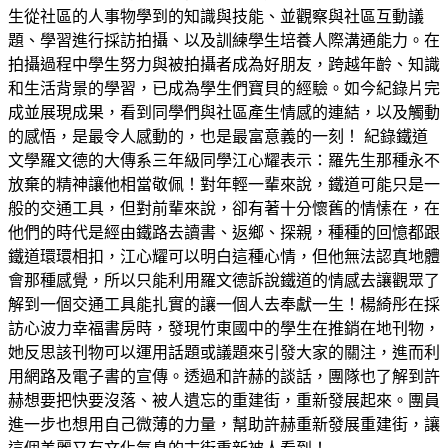
生從社區的人事物學到的知識與技能、並觀察與社區互動議
題、學習進行採訪拍攝、以及訓練學生培養人際溝通能力。在
拍攝過程中學生努力與被拍攝者成為好朋友，跨越年齡、知識
和生活背景的學習，已成為學生們寶貝的經驗。如今紀錄片完
成並展現成果，看到同學們與社區產生情感的連結，以及觸動
的感悟，是最令人感動的，也是最富意義的一刻！ 紀錄鐵道
文學羅文德的大傳系三年級同學江心耀表示：羅先生那種永不
放棄的精神讓他相當敬佩！對年輕一輩來說，鐵道可能只是一
般的交通工具，但對前輩來說，卻有著十分懷舊的情愫在，在
他們的時代是經由鐵路去讀書、返鄉、探親，種種的回憶都跟
鐵道環環相扣，江心耀可以明白這種心情，但他無法認真地體
會那種感覺，所以只能利用羅文德訴說鐵道的情感去讓觀眾了
解到一個交通工具能扎實的讓一個人去奉獻一生！楊綺彤在採
訪心波力幸福書房時，發現竹東國中的學生在推銷在地刊物，
她反思該刊物可以運用話題或議題來引發大家的關注，進而利
用網路及電子書的宣傳。透過和許赫的談話，團隊也了解到許
赫想要把快要沒落、被人遺忘的重建街，重新發展起來。團員
進一步也想用自己微薄的力量，幫助許赫重新發展重建街，讓