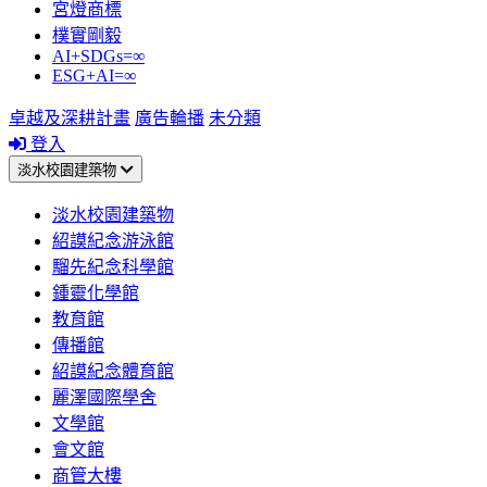
宮燈商標
樸實剛毅
AI+SDGs=∞
ESG+AI=∞
卓越及深耕計畫
廣告輪播
未分類
登入
淡水校園建築物
淡水校園建築物
紹謨紀念游泳館
騮先紀念科學館
鍾靈化學館
教育館
傳播館
紹謨紀念體育館
麗澤國際學舍
文學館
會文館
商管大樓