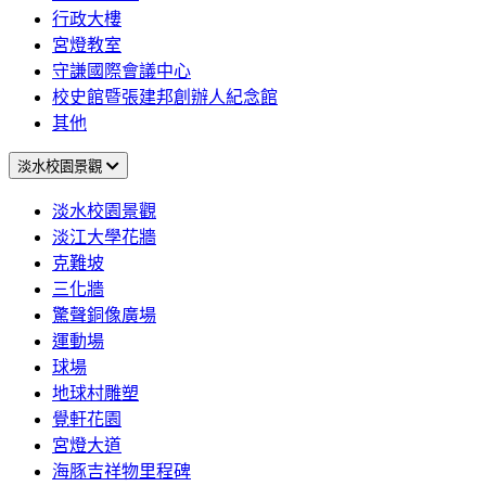
行政大樓
宮燈教室
守謙國際會議中心
校史館暨張建邦創辦人紀念館
其他
淡水校園景觀
淡水校園景觀
淡江大學花牆
克難坡
三化牆
驚聲銅像廣場
運動場
球場
地球村雕塑
覺軒花園
宮燈大道
海豚吉祥物里程碑