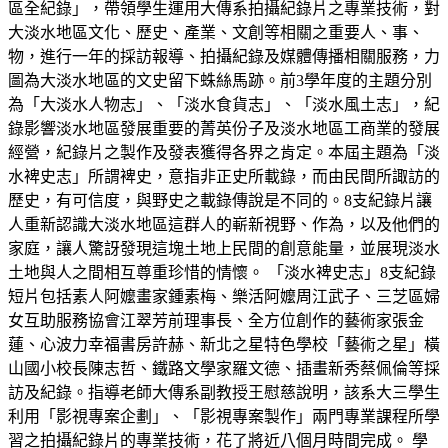
區全紀錄」，帶領學生運用大傳系拍攝紀錄片之專業技術，對
大淡水地區文化、歷史、產業、文創等相關之重要人、事、
物，進行一年的採訪報導、拍攝紀錄及媒體傳播相關服務，力
圖為大淡水地區的文史留下蛛絲馬跡。前3學年度的主題分別
為「大淡水人物志」、「淡水食貨志」、「淡水風土志」，紀
錄影響淡水地區發展重要的菁英份子及淡水地區工商業的發展
經營，紀錄片之製作及發表獲得各界之肯定。本屆主題為「淡
水裨史志」所謂裨史，意指非正史所載錄，而由民間所諏訪的
歷史，有可信度，與野史之載錄傳說是不同的。8支紀錄片讓
人重新認識大淡水地區這群人的嶄新視野、作為，以及他們的
家庭，讓人驚訝發現這塊土地上民間的創意能量，並展現淡水
土地與人之間相互尊重珍惜的情懷。 「淡水裨史志」8支紀錄
短片包括素人阿嬤畫家鍾素梅、樂活阿嬤周江武子、三芝區婦
女互助服務協會江翠芳前理事長、全方位創作的藝術家張金
蓮、心波力幸福書房許赫、新北之星特色學校「藝術之星」橫
山國小校長陳志哲、鐵路文學家羅文德、插畫新秀蔡佩倫等採
訪及紀錄。指導老師大傳系副教授王慰慈說明，該系大三學生
利用「影視專案企劃」、「影視專案製作」兩門專業課程所學
習之拍攝紀錄片的專業技術，花了將近八個月時間完成。 學