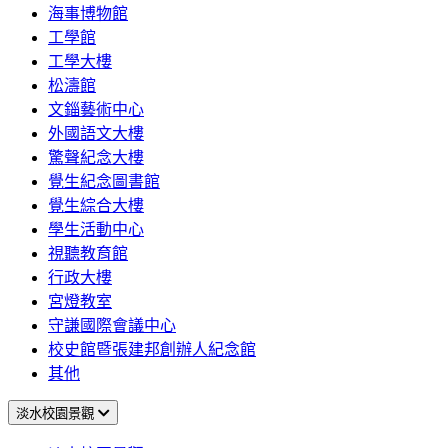
海事博物館
工學館
工學大樓
松濤館
文錙藝術中心
外國語文大樓
驚聲紀念大樓
覺生紀念圖書館
覺生綜合大樓
學生活動中心
視聽教育館
行政大樓
宮燈教室
守謙國際會議中心
校史館暨張建邦創辦人紀念館
其他
淡水校園景觀