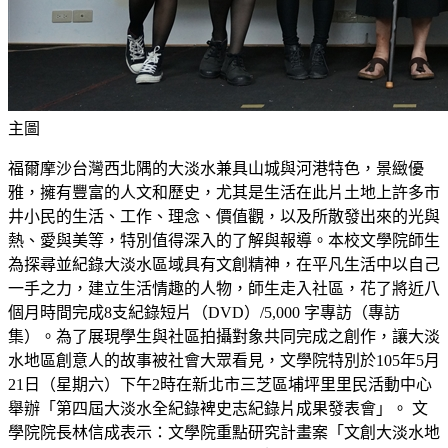
主圖
福爾摩沙台灣西北隅的大淡水兼具山城與河港特色，景緻優
雅，擁有豐富的人文和歷史，尤其是生活在此片土地上許多市
井小民的生活、工作、理念、價值觀，以及所散發出來的光與
熱、愛與美等，特別值得深入的了解與報導。本校文學院師生
為探尋並紀錄大淡水區域具有文創精神，在平凡生活中以自己
一手之力，建立生活情趣的人物，師生走入社區，花了將近八
個月時間完成8支紀錄短片（DVD）/5,000 字專訪（專訪
集）。為了展現學生與社區拍攝對象共同完成之創作，讓大淡
水地區創意人的故事被社會大眾看見，文學院特別於105年5月
21日（星期六）下午2時在新北市三芝區埔坪里里民活動中心
舉辦「第四屆大淡水全紀錄裨史志紀錄片成果發表會」。 文
學院院長林信成表示：文學院重點研究計畫案「文創大淡水地