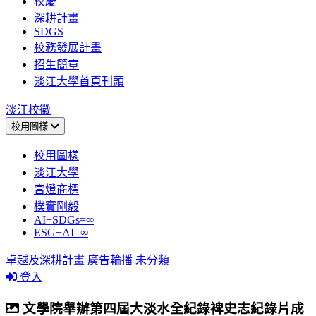
校慶
深耕計畫
SDGS
校務發展計畫
招生簡章
淡江大學首頁刊頭
淡江校徽
校用圖樣
校用圖樣
淡江大學
宮燈商標
樸實剛毅
AI+SDGs=∞
ESG+AI=∞
卓越及深耕計畫
廣告輪播
未分類
登入
文學院舉辦第四屆大淡水全紀錄裨史志紀錄片成