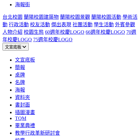
海報街
台北校園
蘭陽校園建築物
蘭陽校園景觀
蘭陽校園活動
學術活
動
行政活動
校友活動
傑出表現
社團活動
學生活動
外賓參觀
人物介紹
校園生態
60週年校慶LOGO
66週年校慶LOGO
70週
年校慶LOGO
75週年校慶LOGO
文宣底板
文宣底板
簡報
桌牌
名牌
海報
資料夾
書封面
插圖漫畫
TQM
畢業典禮
教學行政革新研討會