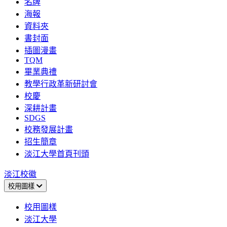
名牌
海報
資料夾
書封面
插圖漫畫
TQM
畢業典禮
教學行政革新研討會
校慶
深耕計畫
SDGS
校務發展計畫
招生簡章
淡江大學首頁刊頭
淡江校徽
校用圖樣
校用圖樣
淡江大學