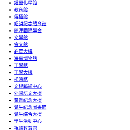
鍾靈化學館
教育館
傳播館
紹謨紀念體育館
麗澤國際學舍
文學館
會文館
商管大樓
海事博物館
工學館
工學大樓
松濤館
文錙藝術中心
外國語文大樓
驚聲紀念大樓
覺生紀念圖書館
覺生綜合大樓
學生活動中心
視聽教育館