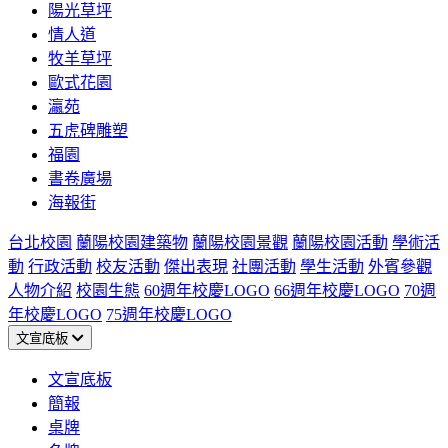
陽光草坪
情人道
牧羊草坪
歐式花園
瀛苑
五虎碑雕塑
福園
書卷廣場
海報街
台北校園
蘭陽校園建築物
蘭陽校園景觀
蘭陽校園活動
學術活
動
行政活動
校友活動
傑出表現
社團活動
學生活動
外賓參觀
人物介紹
校園生態
60週年校慶LOGO
66週年校慶LOGO
70週
年校慶LOGO
75週年校慶LOGO
文宣底板
文宣底板
簡報
桌牌