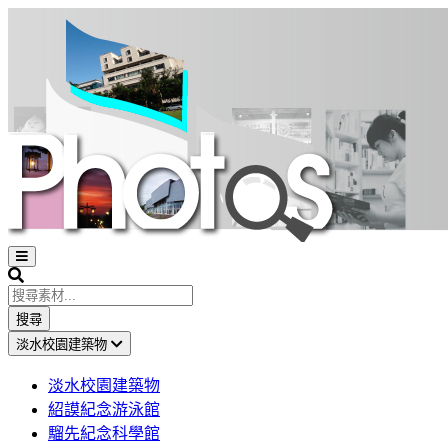
Open
sidebar
Search
搜尋
淡水校園建築物
淡水校園建築物
紹謨紀念游泳館
騮先紀念科學館