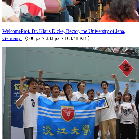
WelcomeProf. Dr. Klaus Dicke, Rector, the University of Jena,
Germany
（500 px × 333 px、163.48 KB ）