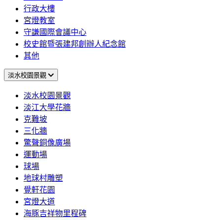
行政大樓
宮燈教室
守謙國際會議中心
校史館暨張建邦創辦人紀念館
其他
淡水校園景觀
淡水校園景觀
淡江大學花牆
克難坡
三化牆
驚聲銅像廣場
運動場
球場
地球村雕塑
覺軒花園
宮燈大道
海豚吉祥物里程碑