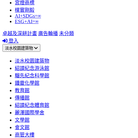
宮燈商標
樸實剛毅
AI+SDGs=∞
ESG+AI=∞
卓越及深耕計畫
廣告輪播
未分類
登入
淡水校園建築物
淡水校園建築物
紹謨紀念游泳館
騮先紀念科學館
鍾靈化學館
教育館
傳播館
紹謨紀念體育館
麗澤國際學舍
文學館
會文館
商管大樓