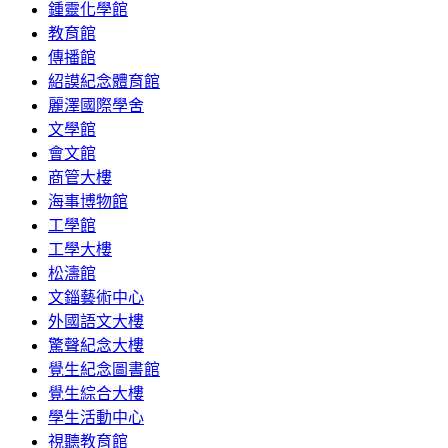
鍾靈化學館
教育館
傳播館
紹謨紀念體育館
麗澤國際學舍
文學館
會文館
商管大樓
海事博物館
工學館
工學大樓
松濤館
文錙藝術中心
外國語文大樓
驚聲紀念大樓
覺生紀念圖書館
覺生綜合大樓
學生活動中心
視聽教育館