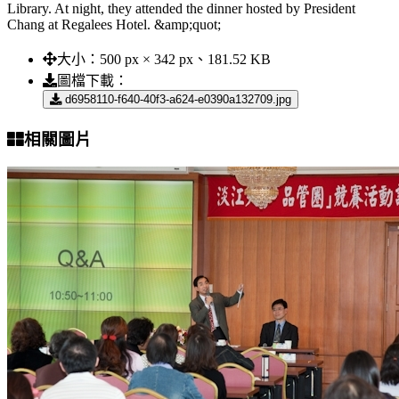
Library. At night, they attended the dinner hosted by President
Chang at Regalees Hotel. &amp;quot;
大小：
500 px × 342 px、181.52 KB
圖檔下載：
d6958110-f640-40f3-a624-e0390a132709.jpg
相關圖片