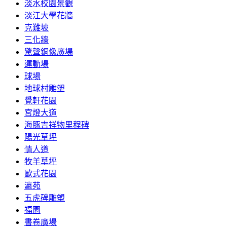
淡水校園景觀
淡江大學花牆
克難坡
三化牆
驚聲銅像廣場
運動場
球場
地球村雕塑
覺軒花園
宮燈大道
海豚吉祥物里程碑
陽光草坪
情人道
牧羊草坪
歐式花園
瀛苑
五虎碑雕塑
福園
書卷廣場