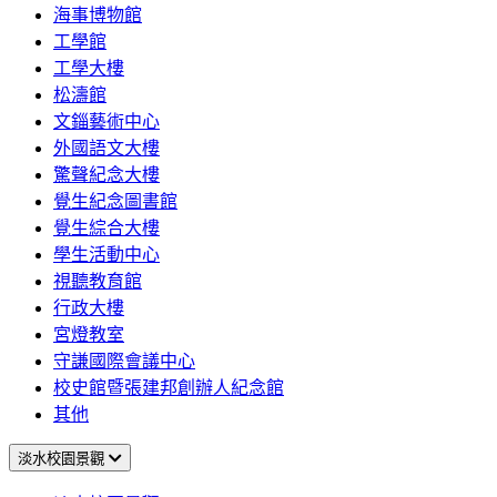
海事博物館
工學館
工學大樓
松濤館
文錙藝術中心
外國語文大樓
驚聲紀念大樓
覺生紀念圖書館
覺生綜合大樓
學生活動中心
視聽教育館
行政大樓
宮燈教室
守謙國際會議中心
校史館暨張建邦創辦人紀念館
其他
淡水校園景觀