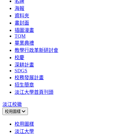
名牌
海報
資料夾
書封面
插圖漫畫
TQM
畢業典禮
教學行政革新研討會
校慶
深耕計畫
SDGS
校務發展計畫
招生簡章
淡江大學首頁刊頭
淡江校徽
校用圖樣
校用圖樣
淡江大學