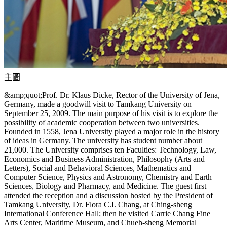
主圖
&amp;quot;Prof. Dr. Klaus Dicke, Rector of the University of Jena,
Germany, made a goodwill visit to Tamkang University on
September 25, 2009. The main purpose of his visit is to explore the
possibility of academic cooperation between two universities.
Founded in 1558, Jena University played a major role in the history
of ideas in Germany. The university has student number about
21,000. The University comprises ten Faculties: Technology, Law,
Economics and Business Administration, Philosophy (Arts and
Letters), Social and Behavioral Sciences, Mathematics and
Computer Science, Physics and Astronomy, Chemistry and Earth
Sciences, Biology and Pharmacy, and Medicine. The guest first
attended the reception and a discussion hosted by the President of
Tamkang University, Dr. Flora C.I. Chang, at Ching-sheng
International Conference Hall; then he visited Carrie Chang Fine
Arts Center, Maritime Museum, and Chueh-sheng Memorial