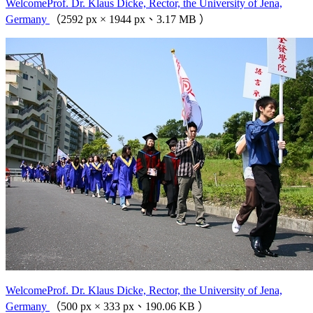
WelcomeProf. Dr. Klaus Dicke, Rector, the University of Jena,
Germany
（2592 px × 1944 px、3.17 MB ）
WelcomeProf. Dr. Klaus Dicke, Rector, the University of Jena,
Germany
（500 px × 333 px、190.06 KB ）