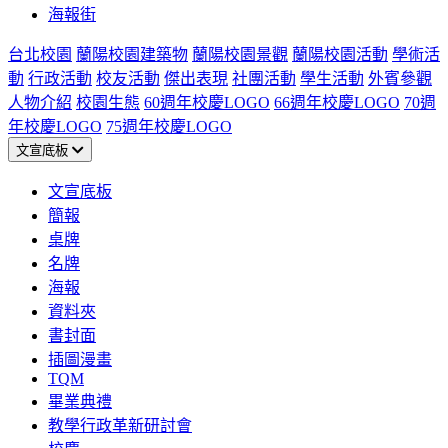
海報街
台北校園
蘭陽校園建築物
蘭陽校園景觀
蘭陽校園活動
學術活
動
行政活動
校友活動
傑出表現
社團活動
學生活動
外賓參觀
人物介紹
校園生態
60週年校慶LOGO
66週年校慶LOGO
70週
年校慶LOGO
75週年校慶LOGO
文宣底板
文宣底板
簡報
桌牌
名牌
海報
資料夾
書封面
插圖漫畫
TQM
畢業典禮
教學行政革新研討會