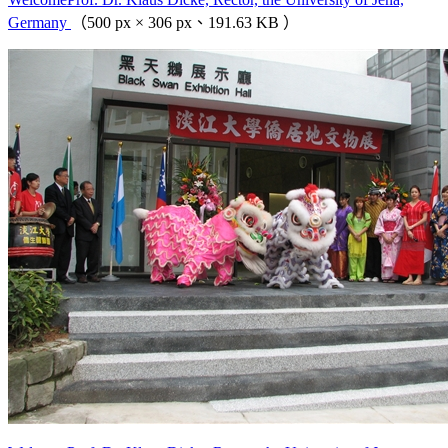
Germany
（500 px × 306 px、191.63 KB ）