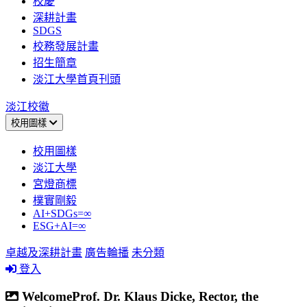
校慶
深耕計畫
SDGS
校務發展計畫
招生簡章
淡江大學首頁刊頭
淡江校徽
校用圖樣
校用圖樣
淡江大學
宮燈商標
樸實剛毅
AI+SDGs=∞
ESG+AI=∞
卓越及深耕計畫
廣告輪播
未分類
登入
WelcomeProf. Dr. Klaus Dicke, Rector, the