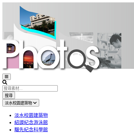
Open
sidebar
Search
搜尋
淡水校園建築物
淡水校園建築物
紹謨紀念游泳館
騮先紀念科學館