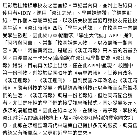
馬影后桂綸鎂等校友之嘉言錄。筆記書內頁，並附上貼紙頁，
使用者可DIY，運用「淡江之光」、學弟妹給讚」等標題貼
紙，手作個人專屬筆記書，以及精美校園書籤可讓校友憶往校
園生活。《淡江時報》四版「學生大代誌」，在校園中一向最
受學生歡迎，因此於1,000期發表「學生大代誌」APP，提供
「阿蛋與阿薑」、當期「校園話題人物」，以及最新一期內
容。其中「阿蛋與阿薑」是過去《淡江時報》高人氣的漫畫系
列，由漫畫家辛卡米克(高商議)在淡江就學期間為《淡江時
報》繪製，目前再次線上出版，僅在此APP中呈現。 校園中
第一份刊物，創設於民國42年的《英專週報》，其後曾改名
《淡江週報》、《淡江週刊》，直到民國78年改名為《淡江時
報》。隨著科技的發展，傳播結合新科技正以全新面貌影響我
們的生活，《淡江時報》既是一份老報紙，但也同時配合讀
者，尤其是年輕的學子們的接受訊息新模式，同步發展多元、
多媒的溝通管道。因此在紙本之外，在網站、電子報、學校的
淡江i生活APP應用軟體上，都可接收淡江時報的豐富圖文訊
息，此即在媒體匯流時代來驅策自己提供多元的服務，既有舊
傳統又有新風貌，又更貼近學生的需求。