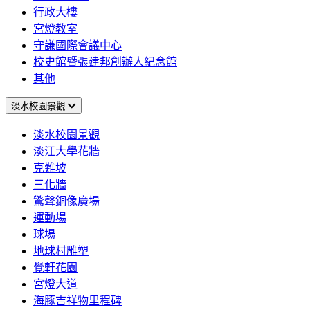
行政大樓
宮燈教室
守謙國際會議中心
校史館暨張建邦創辦人紀念館
其他
淡水校園景觀
淡水校園景觀
淡江大學花牆
克難坡
三化牆
驚聲銅像廣場
運動場
球場
地球村雕塑
覺軒花園
宮燈大道
海豚吉祥物里程碑