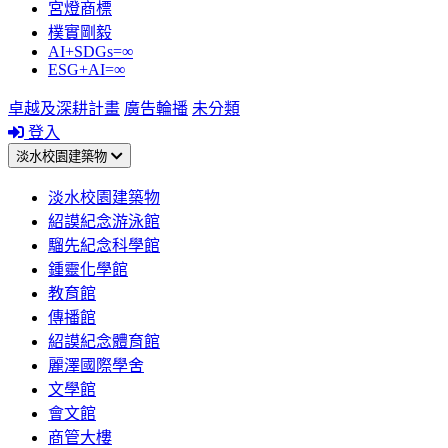
宮燈商標
樸實剛毅
AI+SDGs=∞
ESG+AI=∞
卓越及深耕計畫
廣告輪播
未分類
登入
淡水校園建築物
淡水校園建築物
紹謨紀念游泳館
騮先紀念科學館
鍾靈化學館
教育館
傳播館
紹謨紀念體育館
麗澤國際學舍
文學館
會文館
商管大樓