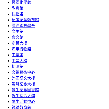
鍾靈化學館
教育館
傳播館
紹謨紀念體育館
麗澤國際學舍
文學館
會文館
商管大樓
海事博物館
工學館
工學大樓
松濤館
文錙藝術中心
外國語文大樓
驚聲紀念大樓
覺生紀念圖書館
覺生綜合大樓
學生活動中心
視聽教育館