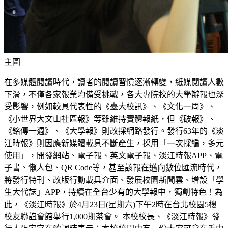
主圖
在多媒體閱讀時代，讀者的閱讀習慣逐漸轉變，紙媒閱讀人數
下滑，不僅各家報業均備受挑戰，各大專院校的大學辦報也深
受影響，例如較具代表性的《臺大校訊》、《文化一周》、
《小世界大文山社區報》等雖維持實體報紙，但《破報》、
《銘傳一週》、《大學報》則改採網路發行。發行63年的《淡
江時報》則因應新媒體載具不斷產生，採用「一次採編，多元
使用」，開發網站、電子報、英文電子報、淡江時報APP、電
子書、懶人包、QR Code等，甚至該報在邁向數位匯流時代，
將發行特刊、改版行動載具介面、發展校園新聞雲、增設「學
生大代誌」APP，持續在全台少有的大學報中，獨創特色！為
此，《淡江時報》於4月23日(星期六)下午2時在台北校園5樓
校友聯誼會館舉行1,000期茶會。 本校校長、《淡江時報》發