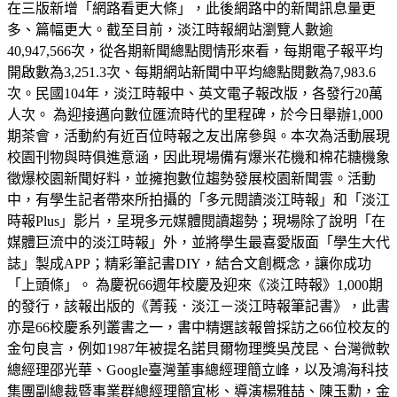
在三版新增「網路看更大條」，此後網路中的新聞訊息量更
多、篇幅更大。截至目前，淡江時報網站瀏覽人數逾
40,947,566次，從各期新聞總點閱情形來看，每期電子報平均
開啟數為3,251.3次、每期網站新聞中平均總點閱數為7,983.6
次。民國104年，淡江時報中、英文電子報改版，各發行20萬
人次。 為迎接邁向數位匯流時代的里程碑，於今日舉辦1,000
期茶會，活動約有近百位時報之友出席參與。本次為活動展現
校園刊物與時俱進意涵，因此現場備有爆米花機和棉花糖機象
徵爆校園新聞好料，並擁抱數位趨勢發展校園新聞雲。活動
中，有學生記者帶來所拍攝的「多元閱讀淡江時報」和「淡江
時報Plus」影片，呈現多元媒體閱讀趨勢；現場除了說明「在
媒體巨流中的淡江時報」外，並將學生最喜愛版面「學生大代
誌」製成APP；精彩筆記書DIY，結合文創概念，讓你成功
「上頭條」。 為慶祝66週年校慶及迎來《淡江時報》1,000期
的發行，該報出版的《菁莪．淡江－淡江時報筆記書》，此書
亦是66校慶系列叢書之一，書中精選該報曾採訪之66位校友的
金句良言，例如1987年被提名諾貝爾物理獎吳茂昆、台灣微軟
總經理邵光華、Google臺灣董事總經理簡立峰，以及鴻海科技
集團副總裁暨事業群總經理簡宜彬、導演楊雅喆、陳玉勳，金