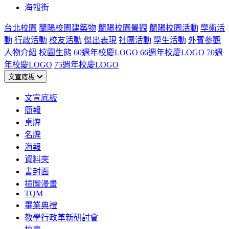
海報街
台北校園
蘭陽校園建築物
蘭陽校園景觀
蘭陽校園活動
學術活
動
行政活動
校友活動
傑出表現
社團活動
學生活動
外賓參觀
人物介紹
校園生態
60週年校慶LOGO
66週年校慶LOGO
70週
年校慶LOGO
75週年校慶LOGO
文宣底板
文宣底板
簡報
桌牌
名牌
海報
資料夾
書封面
插圖漫畫
TQM
畢業典禮
教學行政革新研討會