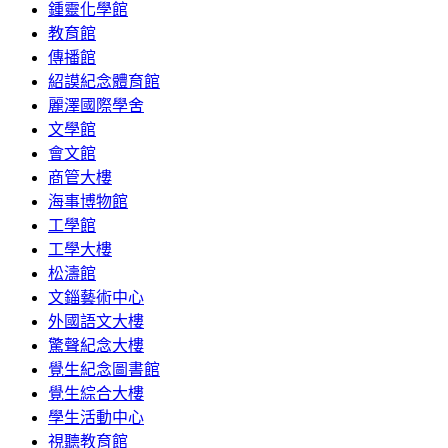
鍾靈化學館
教育館
傳播館
紹謨紀念體育館
麗澤國際學舍
文學館
會文館
商管大樓
海事博物館
工學館
工學大樓
松濤館
文錙藝術中心
外國語文大樓
驚聲紀念大樓
覺生紀念圖書館
覺生綜合大樓
學生活動中心
視聽教育館