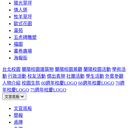
陽光草坪
情人道
牧羊草坪
歐式花園
瀛苑
五虎碑雕塑
福園
書卷廣場
海報街
台北校園
蘭陽校園建築物
蘭陽校園景觀
蘭陽校園活動
學術活
動
行政活動
校友活動
傑出表現
社團活動
學生活動
外賓參觀
人物介紹
校園生態
60週年校慶LOGO
66週年校慶LOGO
70週
年校慶LOGO
75週年校慶LOGO
文宣底板
文宣底板
簡報
桌牌