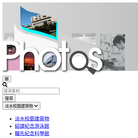
Open
sidebar
Search
搜尋
淡水校園建築物
淡水校園建築物
紹謨紀念游泳館
騮先紀念科學館