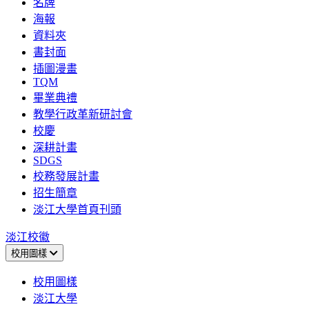
名牌
海報
資料夾
書封面
插圖漫畫
TQM
畢業典禮
教學行政革新研討會
校慶
深耕計畫
SDGS
校務發展計畫
招生簡章
淡江大學首頁刊頭
淡江校徽
校用圖樣
校用圖樣
淡江大學