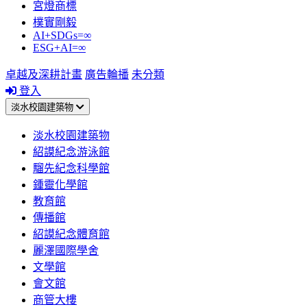
宮燈商標
樸實剛毅
AI+SDGs=∞
ESG+AI=∞
卓越及深耕計畫
廣告輪播
未分類
登入
淡水校園建築物
淡水校園建築物
紹謨紀念游泳館
騮先紀念科學館
鍾靈化學館
教育館
傳播館
紹謨紀念體育館
麗澤國際學舍
文學館
會文館
商管大樓