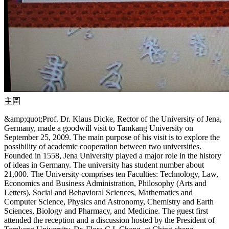
主圖
&amp;quot;Prof. Dr. Klaus Dicke, Rector of the University of Jena,
Germany, made a goodwill visit to Tamkang University on
September 25, 2009. The main purpose of his visit is to explore the
possibility of academic cooperation between two universities.
Founded in 1558, Jena University played a major role in the history
of ideas in Germany. The university has student number about
21,000. The University comprises ten Faculties: Technology, Law,
Economics and Business Administration, Philosophy (Arts and
Letters), Social and Behavioral Sciences, Mathematics and
Computer Science, Physics and Astronomy, Chemistry and Earth
Sciences, Biology and Pharmacy, and Medicine. The guest first
attended the reception and a discussion hosted by the President of