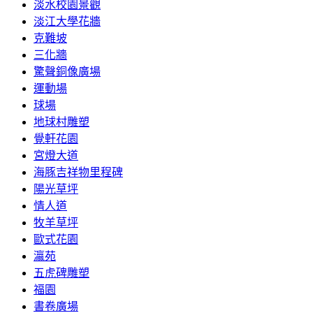
淡水校園景觀
淡江大學花牆
克難坡
三化牆
驚聲銅像廣場
運動場
球場
地球村雕塑
覺軒花園
宮燈大道
海豚吉祥物里程碑
陽光草坪
情人道
牧羊草坪
歐式花園
瀛苑
五虎碑雕塑
福園
書卷廣場