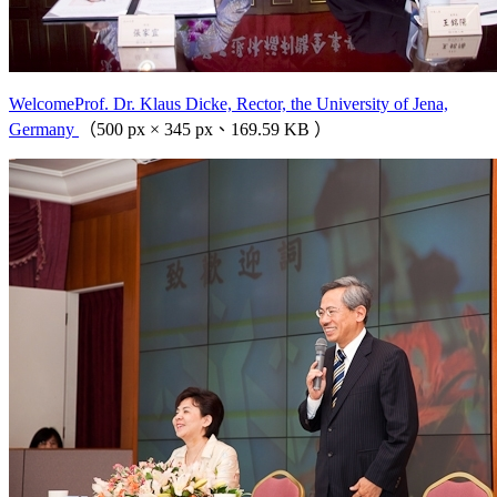
WelcomeProf. Dr. Klaus Dicke, Rector, the University of Jena,
Germany
（500 px × 345 px、169.59 KB ）