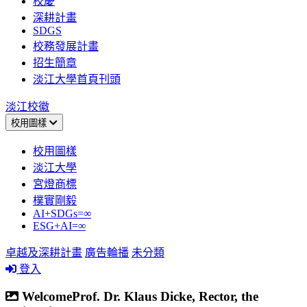
校慶
深耕計畫
SDGS
校務發展計畫
招生簡章
淡江大學首頁刊頭
淡江校徽
校用圖樣
校用圖樣
淡江大學
宮燈商標
樸實剛毅
AI+SDGs=∞
ESG+AI=∞
卓越及深耕計畫
廣告輪播
未分類
登入
WelcomeProf. Dr. Klaus Dicke, Rector, the