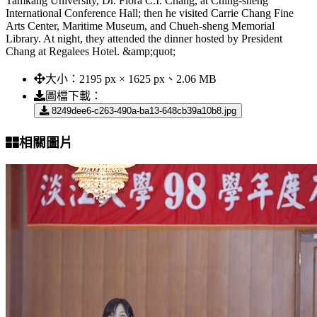
Tamkang University, Dr. Flora C.I. Chang, at Ching-sheng
International Conference Hall; then he visited Carrie Chang Fine
Arts Center, Maritime Museum, and Chueh-sheng Memorial
Library. At night, they attended the dinner hosted by President
Chang at Regalees Hotel. &amp;quot;
大小：
2195 px × 1625 px、2.06 MB
圖檔下載：
8249dee6-c263-490a-ba13-648cb39a10b8.jpg
相關圖片