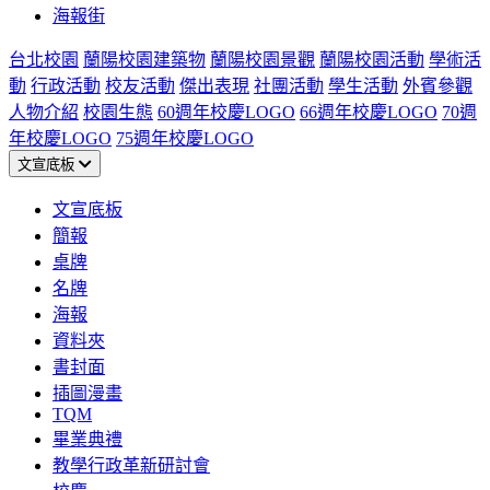
海報街
台北校園
蘭陽校園建築物
蘭陽校園景觀
蘭陽校園活動
學術活
動
行政活動
校友活動
傑出表現
社團活動
學生活動
外賓參觀
人物介紹
校園生態
60週年校慶LOGO
66週年校慶LOGO
70週
年校慶LOGO
75週年校慶LOGO
文宣底板
文宣底板
簡報
桌牌
名牌
海報
資料夾
書封面
插圖漫畫
TQM
畢業典禮
教學行政革新研討會