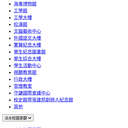
海事博物館
工學館
工學大樓
松濤館
文錙藝術中心
外國語文大樓
驚聲紀念大樓
覺生紀念圖書館
覺生綜合大樓
學生活動中心
視聽教育館
行政大樓
宮燈教室
守謙國際會議中心
校史館暨張建邦創辦人紀念館
其他
淡水校園景觀