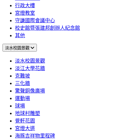
行政大樓
宮燈教室
守謙國際會議中心
校史館暨張建邦創辦人紀念館
其他
淡水校園景觀
淡水校園景觀
淡江大學花牆
克難坡
三化牆
驚聲銅像廣場
運動場
球場
地球村雕塑
覺軒花園
宮燈大道
海豚吉祥物里程碑