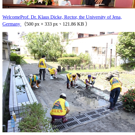
WelcomeProf. Dr. Klaus Dicke, Rector, the University of Jena,
Germany
（500 px × 333 px、121.86 KB ）