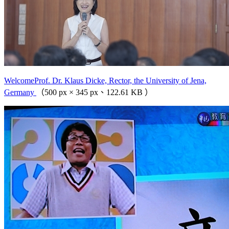
WelcomeProf. Dr. Klaus Dicke, Rector, the University of Jena,
Germany
（500 px × 345 px、122.61 KB ）