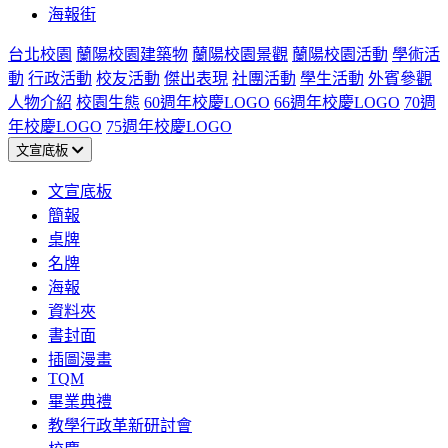
海報街
台北校園
蘭陽校園建築物
蘭陽校園景觀
蘭陽校園活動
學術活
動
行政活動
校友活動
傑出表現
社團活動
學生活動
外賓參觀
人物介紹
校園生態
60週年校慶LOGO
66週年校慶LOGO
70週
年校慶LOGO
75週年校慶LOGO
文宣底板
文宣底板
簡報
桌牌
名牌
海報
資料夾
書封面
插圖漫畫
TQM
畢業典禮
教學行政革新研討會