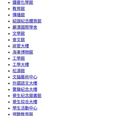
鍾靈化學館
教育館
傳播館
紹謨紀念體育館
麗澤國際學舍
文學館
會文館
商管大樓
海事博物館
工學館
工學大樓
松濤館
文錙藝術中心
外國語文大樓
驚聲紀念大樓
覺生紀念圖書館
覺生綜合大樓
學生活動中心
視聽教育館