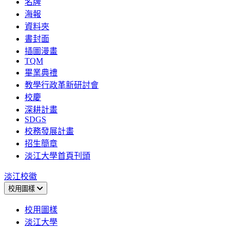
名牌
海報
資料夾
書封面
插圖漫畫
TQM
畢業典禮
教學行政革新研討會
校慶
深耕計畫
SDGS
校務發展計畫
招生簡章
淡江大學首頁刊頭
淡江校徽
校用圖樣
校用圖樣
淡江大學