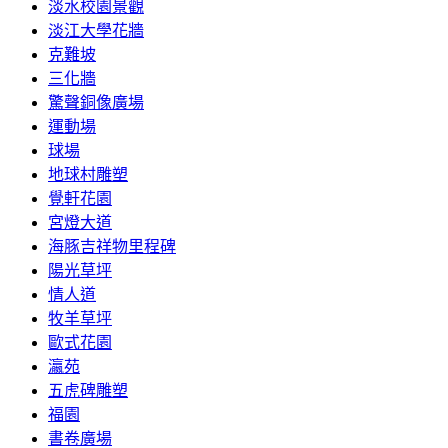
淡水校園景觀
淡江大學花牆
克難坡
三化牆
驚聲銅像廣場
運動場
球場
地球村雕塑
覺軒花園
宮燈大道
海豚吉祥物里程碑
陽光草坪
情人道
牧羊草坪
歐式花園
瀛苑
五虎碑雕塑
福園
書卷廣場