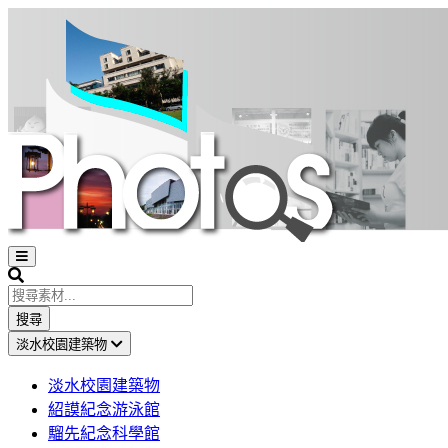
Open
sidebar
Search
搜尋
淡水校園建築物
淡水校園建築物
紹謨紀念游泳館
騮先紀念科學館