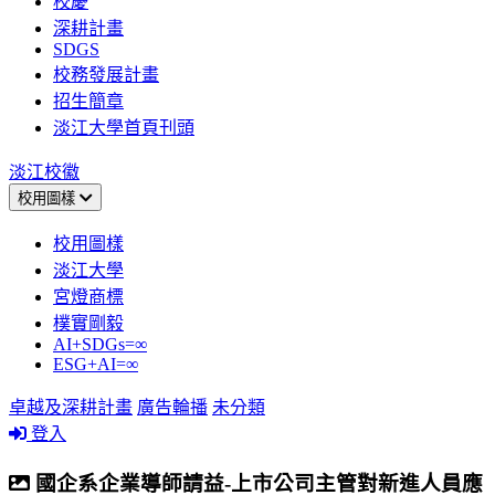
校慶
深耕計畫
SDGS
校務發展計畫
招生簡章
淡江大學首頁刊頭
淡江校徽
校用圖樣
校用圖樣
淡江大學
宮燈商標
樸實剛毅
AI+SDGs=∞
ESG+AI=∞
卓越及深耕計畫
廣告輪播
未分類
登入
國企系企業導師請益-上市公司主管對新進人員應