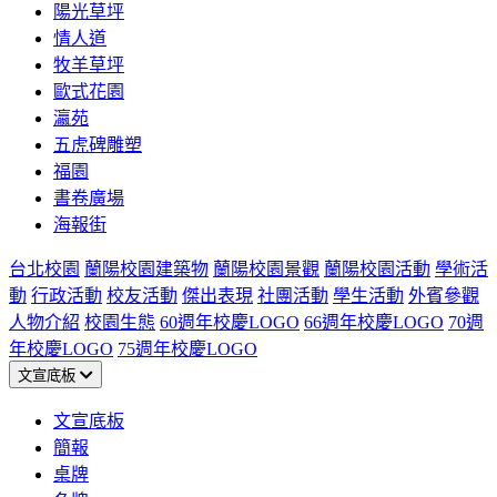
陽光草坪
情人道
牧羊草坪
歐式花園
瀛苑
五虎碑雕塑
福園
書卷廣場
海報街
台北校園
蘭陽校園建築物
蘭陽校園景觀
蘭陽校園活動
學術活
動
行政活動
校友活動
傑出表現
社團活動
學生活動
外賓參觀
人物介紹
校園生態
60週年校慶LOGO
66週年校慶LOGO
70週
年校慶LOGO
75週年校慶LOGO
文宣底板
文宣底板
簡報
桌牌