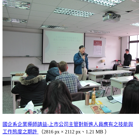
國企系企業導師請益-上市公司主管對新進人員應有之技能與
工作態度之期許
（2816 px × 2112 px、1.21 MB ）