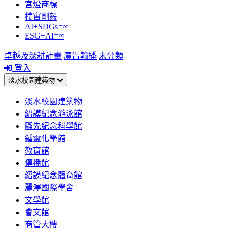
宮燈商標
樸實剛毅
AI+SDGs=∞
ESG+AI=∞
卓越及深耕計畫
廣告輪播
未分類
登入
淡水校園建築物
淡水校園建築物
紹謨紀念游泳館
騮先紀念科學館
鍾靈化學館
教育館
傳播館
紹謨紀念體育館
麗澤國際學舍
文學館
會文館
商管大樓