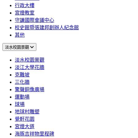
行政大樓
宮燈教室
守謙國際會議中心
校史館暨張建邦創辦人紀念館
其他
淡水校園景觀
淡水校園景觀
淡江大學花牆
克難坡
三化牆
驚聲銅像廣場
運動場
球場
地球村雕塑
覺軒花園
宮燈大道
海豚吉祥物里程碑