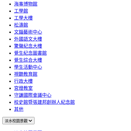
海事博物館
工學館
工學大樓
松濤館
文錙藝術中心
外國語文大樓
驚聲紀念大樓
覺生紀念圖書館
覺生綜合大樓
學生活動中心
視聽教育館
行政大樓
宮燈教室
守謙國際會議中心
校史館暨張建邦創辦人紀念館
其他
淡水校園景觀