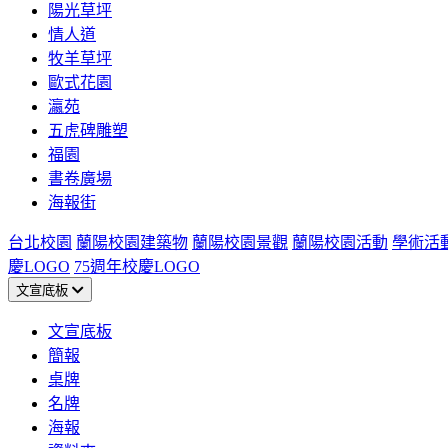
陽光草坪
情人道
牧羊草坪
歐式花園
瀛苑
五虎碑雕塑
福園
書卷廣場
海報街
台北校園
蘭陽校園建築物
蘭陽校園景觀
蘭陽校園活動
學術活
慶LOGO
75週年校慶LOGO
文宣底板
文宣底板
簡報
桌牌
名牌
海報