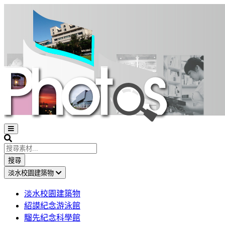
Open
sidebar
Search
搜尋
淡水校園建築物
淡水校園建築物
紹謨紀念游泳館
騮先紀念科學館