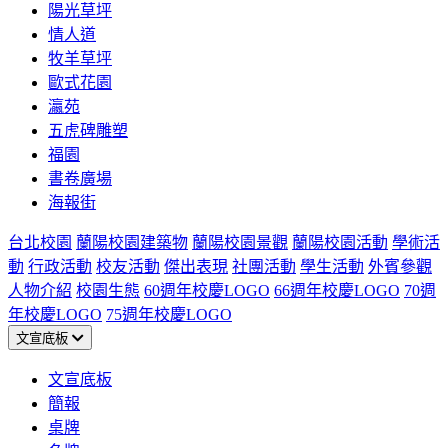
陽光草坪
情人道
牧羊草坪
歐式花園
瀛苑
五虎碑雕塑
福園
書卷廣場
海報街
台北校園
蘭陽校園建築物
蘭陽校園景觀
蘭陽校園活動
學術活
動
行政活動
校友活動
傑出表現
社團活動
學生活動
外賓參觀
人物介紹
校園生態
60週年校慶LOGO
66週年校慶LOGO
70週
年校慶LOGO
75週年校慶LOGO
文宣底板
文宣底板
簡報
桌牌