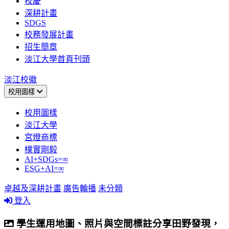
校慶
深耕計畫
SDGS
校務發展計畫
招生簡章
淡江大學首頁刊頭
淡江校徽
校用圖樣
校用圖樣
淡江大學
宮燈商標
樸實剛毅
AI+SDGs=∞
ESG+AI=∞
卓越及深耕計畫
廣告輪播
未分類
登入
學生運用地圖、照片與空間標註分享田野發現，