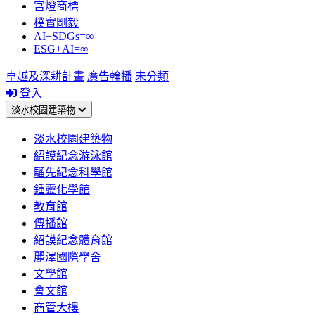
宮燈商標
樸實剛毅
AI+SDGs=∞
ESG+AI=∞
卓越及深耕計畫
廣告輪播
未分類
登入
淡水校園建築物
淡水校園建築物
紹謨紀念游泳館
騮先紀念科學館
鍾靈化學館
教育館
傳播館
紹謨紀念體育館
麗澤國際學舍
文學館
會文館
商管大樓