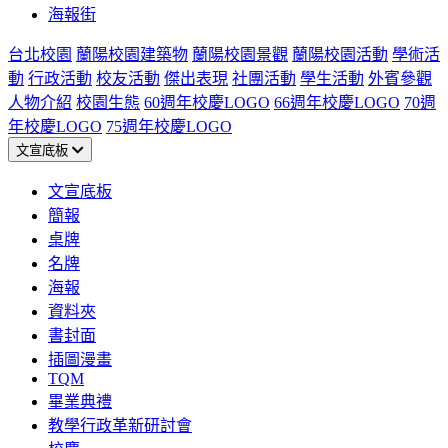
海報街
台北校園
蘭陽校園建築物
蘭陽校園景觀
蘭陽校園活動
學術活
動
行政活動
校友活動
傑出表現
社團活動
學生活動
外賓參觀
人物介紹
校園生態
60週年校慶LOGO
66週年校慶LOGO
70週
年校慶LOGO
75週年校慶LOGO
文宣底板
文宣底板
簡報
桌牌
名牌
海報
資料夾
書封面
插圖漫畫
TQM
畢業典禮
教學行政革新研討會