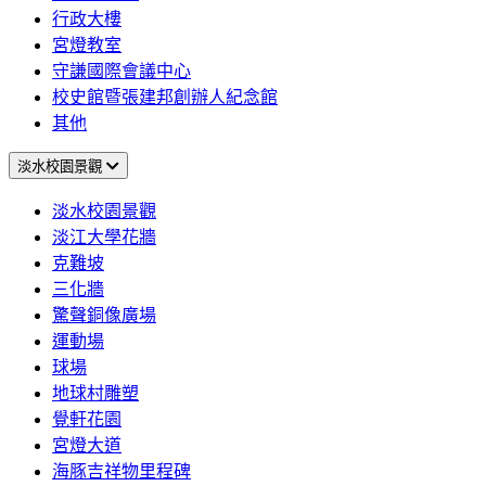
行政大樓
宮燈教室
守謙國際會議中心
校史館暨張建邦創辦人紀念館
其他
淡水校園景觀
淡水校園景觀
淡江大學花牆
克難坡
三化牆
驚聲銅像廣場
運動場
球場
地球村雕塑
覺軒花園
宮燈大道
海豚吉祥物里程碑