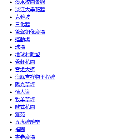
淡水校園景觀
淡江大學花牆
克難坡
三化牆
驚聲銅像廣場
運動場
球場
地球村雕塑
覺軒花園
宮燈大道
海豚吉祥物里程碑
陽光草坪
情人道
牧羊草坪
歐式花園
瀛苑
五虎碑雕塑
福園
書卷廣場