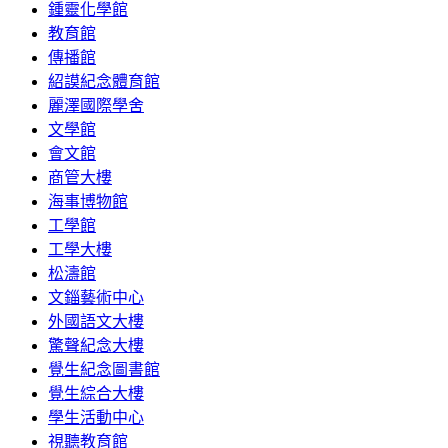
鍾靈化學館
教育館
傳播館
紹謨紀念體育館
麗澤國際學舍
文學館
會文館
商管大樓
海事博物館
工學館
工學大樓
松濤館
文錙藝術中心
外國語文大樓
驚聲紀念大樓
覺生紀念圖書館
覺生綜合大樓
學生活動中心
視聽教育館