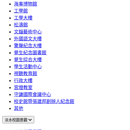
海事博物館
工學館
工學大樓
松濤館
文錙藝術中心
外國語文大樓
驚聲紀念大樓
覺生紀念圖書館
覺生綜合大樓
學生活動中心
視聽教育館
行政大樓
宮燈教室
守謙國際會議中心
校史館暨張建邦創辦人紀念館
其他
淡水校園景觀