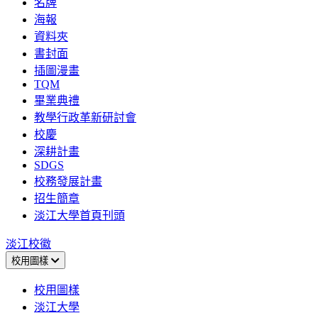
名牌
海報
資料夾
書封面
插圖漫畫
TQM
畢業典禮
教學行政革新研討會
校慶
深耕計畫
SDGS
校務發展計畫
招生簡章
淡江大學首頁刊頭
淡江校徽
校用圖樣
校用圖樣
淡江大學