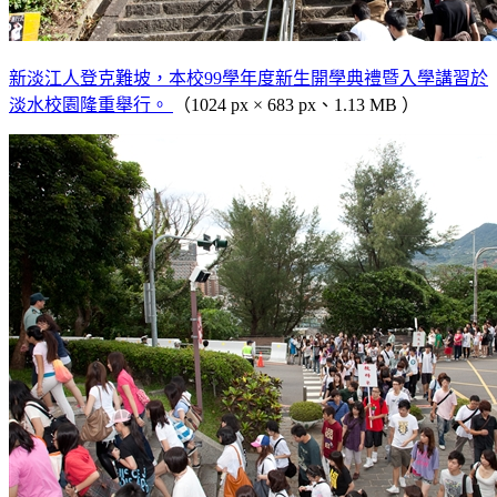
新淡江人登克難坡，本校99學年度新生開學典禮暨入學講習於
淡水校園隆重舉行。
（1024 px × 683 px、1.13 MB ）