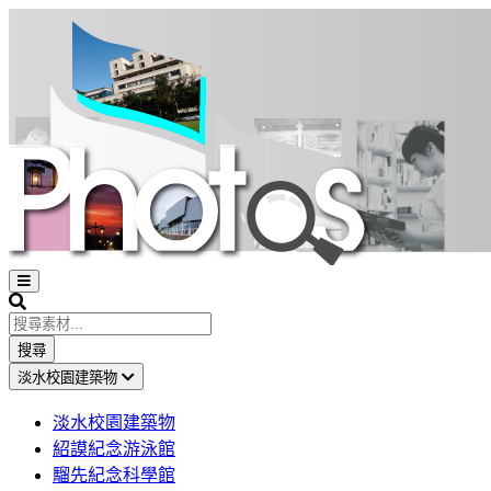
Open
sidebar
Search
搜尋
淡水校園建築物
淡水校園建築物
紹謨紀念游泳館
騮先紀念科學館