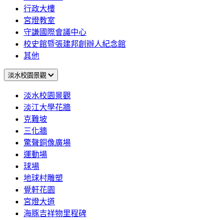
行政大樓
宮燈教室
守謙國際會議中心
校史館暨張建邦創辦人紀念館
其他
淡水校園景觀
淡水校園景觀
淡江大學花牆
克難坡
三化牆
驚聲銅像廣場
運動場
球場
地球村雕塑
覺軒花園
宮燈大道
海豚吉祥物里程碑