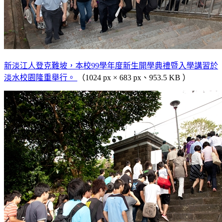
新淡江人登克難坡，本校99學年度新生開學典禮暨入學講習於
淡水校園隆重舉行。
（1024 px × 683 px、953.5 KB ）