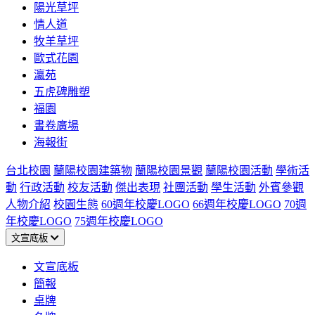
陽光草坪
情人道
牧羊草坪
歐式花園
瀛苑
五虎碑雕塑
福園
書卷廣場
海報街
台北校園
蘭陽校園建築物
蘭陽校園景觀
蘭陽校園活動
學術活
動
行政活動
校友活動
傑出表現
社團活動
學生活動
外賓參觀
人物介紹
校園生態
60週年校慶LOGO
66週年校慶LOGO
70週
年校慶LOGO
75週年校慶LOGO
文宣底板
文宣底板
簡報
桌牌