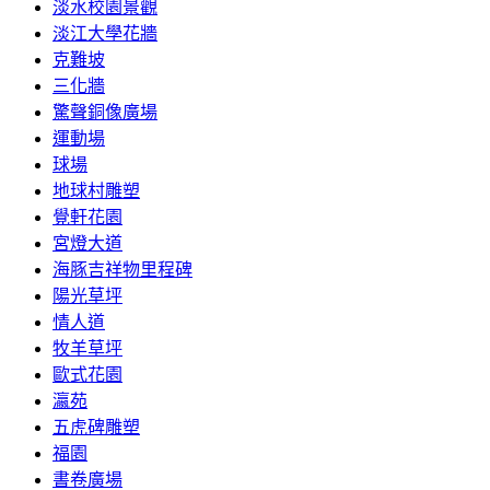
淡水校園景觀
淡江大學花牆
克難坡
三化牆
驚聲銅像廣場
運動場
球場
地球村雕塑
覺軒花園
宮燈大道
海豚吉祥物里程碑
陽光草坪
情人道
牧羊草坪
歐式花園
瀛苑
五虎碑雕塑
福園
書卷廣場