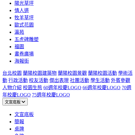
陽光草坪
情人道
牧羊草坪
歐式花園
瀛苑
五虎碑雕塑
福園
書卷廣場
海報街
台北校園
蘭陽校園建築物
蘭陽校園景觀
蘭陽校園活動
學術活
動
行政活動
校友活動
傑出表現
社團活動
學生活動
外賓參觀
人物介紹
校園生態
60週年校慶LOGO
66週年校慶LOGO
70週
年校慶LOGO
75週年校慶LOGO
文宣底板
文宣底板
簡報
桌牌