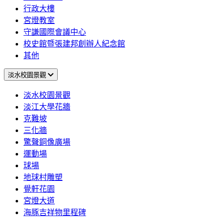
行政大樓
宮燈教室
守謙國際會議中心
校史館暨張建邦創辦人紀念館
其他
淡水校園景觀
淡水校園景觀
淡江大學花牆
克難坡
三化牆
驚聲銅像廣場
運動場
球場
地球村雕塑
覺軒花園
宮燈大道
海豚吉祥物里程碑