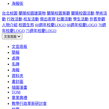
海報街
台北校園
蘭陽校園建築物
蘭陽校園景觀
蘭陽校園活動
學術活
動
行政活動
校友活動
傑出表現
社團活動
學生活動
外賓參觀
人物介紹
校園生態
60週年校慶LOGO
66週年校慶LOGO
70週
年校慶LOGO
75週年校慶LOGO
文宣底板
文宣底板
簡報
桌牌
名牌
海報
資料夾
書封面
插圖漫畫
TQM
畢業典禮
教學行政革新研討會