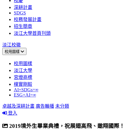
校慶
深耕計畫
SDGS
校務發展計畫
招生簡章
淡江大學首頁刊頭
淡江校徽
校用圖樣
校用圖樣
淡江大學
宮燈商標
樸實剛毅
AI+SDGs=∞
ESG+AI=∞
卓越及深耕計畫
廣告輪播
未分類
登入
2019境外生畢業典禮，祝展翅高飛、遨翔國際！