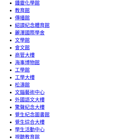
鍾靈化學館
教育館
傳播館
紹謨紀念體育館
麗澤國際學舍
文學館
會文館
商管大樓
海事博物館
工學館
工學大樓
松濤館
文錙藝術中心
外國語文大樓
驚聲紀念大樓
覺生紀念圖書館
覺生綜合大樓
學生活動中心
視聽教育館