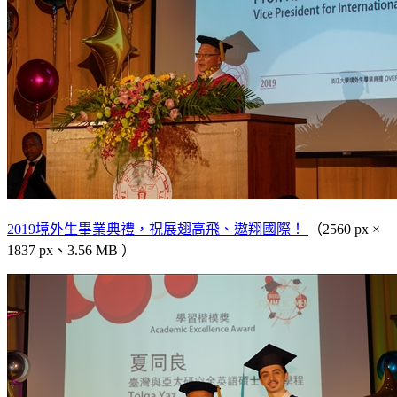
2019境外生畢業典禮，祝展翅高飛、遨翔國際！
（2560 px ×
1837 px、3.56 MB ）