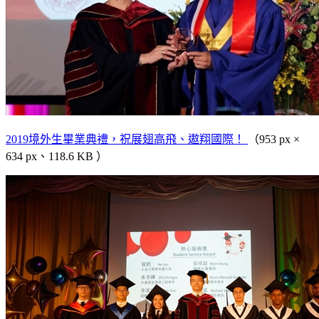
2019境外生畢業典禮，祝展翅高飛、遨翔國際！
（953 px ×
634 px、118.6 KB ）