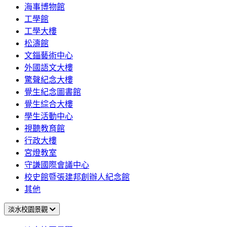
海事博物館
工學館
工學大樓
松濤館
文錙藝術中心
外國語文大樓
驚聲紀念大樓
覺生紀念圖書館
覺生綜合大樓
學生活動中心
視聽教育館
行政大樓
宮燈教室
守謙國際會議中心
校史館暨張建邦創辦人紀念館
其他
淡水校園景觀