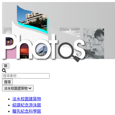
Open
sidebar
Search
搜尋
淡水校園建築物
淡水校園建築物
紹謨紀念游泳館
騮先紀念科學館