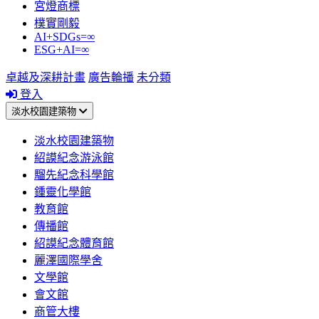
宮燈商標
樸實剛毅
AI+SDGs=∞
ESG+AI=∞
卓越及深耕計畫
廣告輪播
未分類
登入
淡水校園建築物
淡水校園建築物
紹謨紀念游泳館
騮先紀念科學館
鍾靈化學館
教育館
傳播館
紹謨紀念體育館
麗澤國際學舍
文學館
會文館
商管大樓