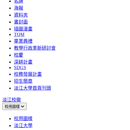
名牌
海報
資料夾
書封面
插圖漫畫
TQM
畢業典禮
教學行政革新研討會
校慶
深耕計畫
SDGS
校務發展計畫
招生簡章
淡江大學首頁刊頭
淡江校徽
校用圖樣
校用圖樣
淡江大學