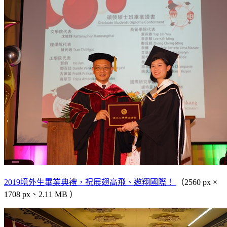
2019境外生畢業典禮，祝展翅高飛、遨翔國際！
（2560 px ×
1708 px、2.11 MB ）