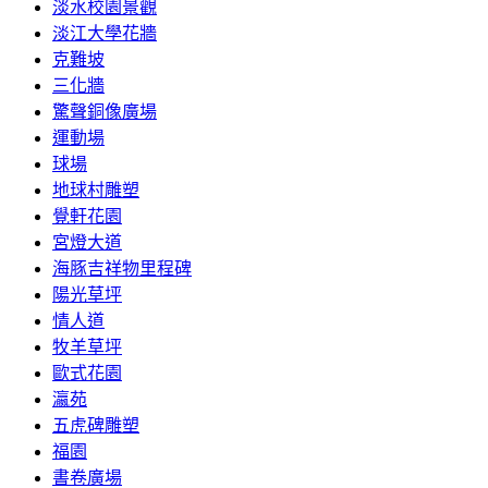
淡水校園景觀
淡江大學花牆
克難坡
三化牆
驚聲銅像廣場
運動場
球場
地球村雕塑
覺軒花園
宮燈大道
海豚吉祥物里程碑
陽光草坪
情人道
牧羊草坪
歐式花園
瀛苑
五虎碑雕塑
福園
書卷廣場