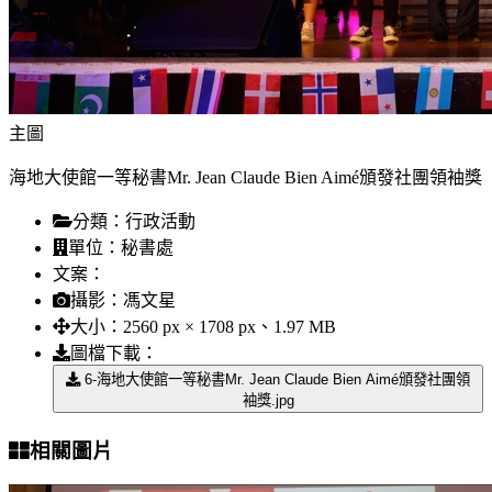
主圖
海地大使館一等秘書Mr. Jean Claude Bien Aimé頒發社團領袖獎
分類：
行政活動
單位：
秘書處
文案：
攝影：
馮文星
大小：
2560 px × 1708 px、1.97 MB
圖檔下載：
6-海地大使館一等秘書Mr. Jean Claude Bien Aimé頒發社團領
袖獎.jpg
相關圖片