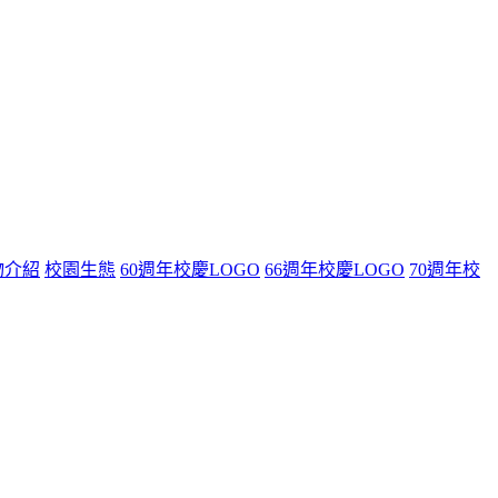
物介紹
校園生態
60週年校慶LOGO
66週年校慶LOGO
70週年校