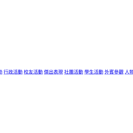
動
行政活動
校友活動
傑出表現
社團活動
學生活動
外賓參觀
人