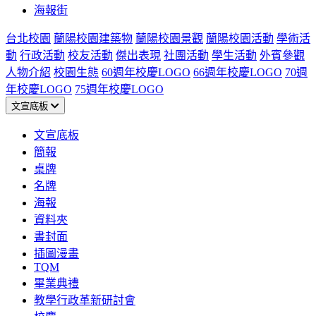
海報街
台北校園
蘭陽校園建築物
蘭陽校園景觀
蘭陽校園活動
學術活
動
行政活動
校友活動
傑出表現
社團活動
學生活動
外賓參觀
人物介紹
校園生態
60週年校慶LOGO
66週年校慶LOGO
70週
年校慶LOGO
75週年校慶LOGO
文宣底板
文宣底板
簡報
桌牌
名牌
海報
資料夾
書封面
插圖漫畫
TQM
畢業典禮
教學行政革新研討會