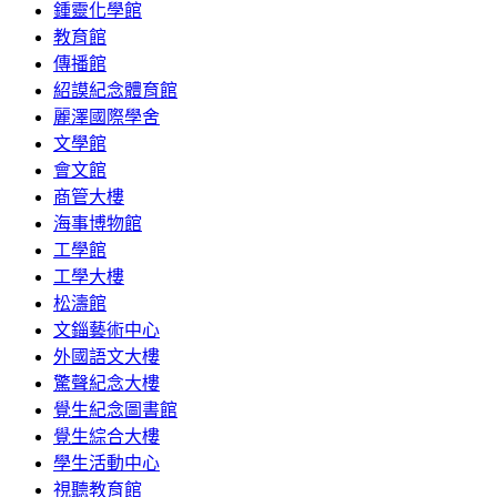
鍾靈化學館
教育館
傳播館
紹謨紀念體育館
麗澤國際學舍
文學館
會文館
商管大樓
海事博物館
工學館
工學大樓
松濤館
文錙藝術中心
外國語文大樓
驚聲紀念大樓
覺生紀念圖書館
覺生綜合大樓
學生活動中心
視聽教育館