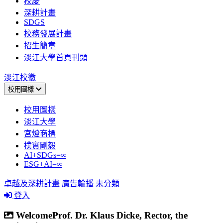
校慶
深耕計畫
SDGS
校務發展計畫
招生簡章
淡江大學首頁刊頭
淡江校徽
校用圖樣
校用圖樣
淡江大學
宮燈商標
樸實剛毅
AI+SDGs=∞
ESG+AI=∞
卓越及深耕計畫
廣告輪播
未分類
登入
WelcomeProf. Dr. Klaus Dicke, Rector, the