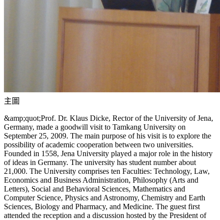
主圖
&amp;quot;Prof. Dr. Klaus Dicke, Rector of the University of Jena,
Germany, made a goodwill visit to Tamkang University on
September 25, 2009. The main purpose of his visit is to explore the
possibility of academic cooperation between two universities.
Founded in 1558, Jena University played a major role in the history
of ideas in Germany. The university has student number about
21,000. The University comprises ten Faculties: Technology, Law,
Economics and Business Administration, Philosophy (Arts and
Letters), Social and Behavioral Sciences, Mathematics and
Computer Science, Physics and Astronomy, Chemistry and Earth
Sciences, Biology and Pharmacy, and Medicine. The guest first
attended the reception and a discussion hosted by the President of