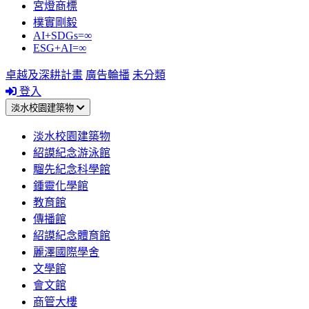
宮燈商標
樸實剛毅
AI+SDGs=∞
ESG+AI=∞
卓越及深耕計畫
廣告輪播
未分類
登入
淡水校園建築物
淡水校園建築物
紹謨紀念游泳館
騮先紀念科學館
鍾靈化學館
教育館
傳播館
紹謨紀念體育館
麗澤國際學舍
文學館
會文館
商管大樓