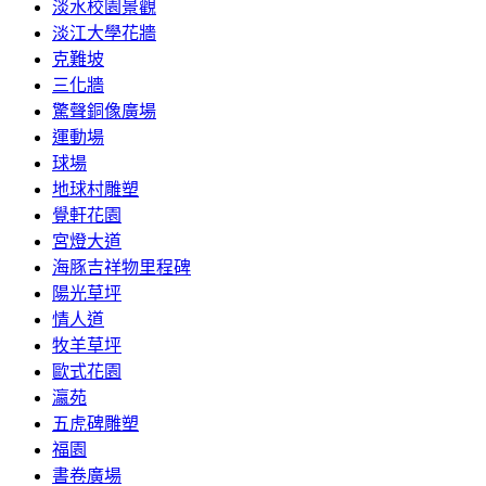
淡水校園景觀
淡江大學花牆
克難坡
三化牆
驚聲銅像廣場
運動場
球場
地球村雕塑
覺軒花園
宮燈大道
海豚吉祥物里程碑
陽光草坪
情人道
牧羊草坪
歐式花園
瀛苑
五虎碑雕塑
福園
書卷廣場