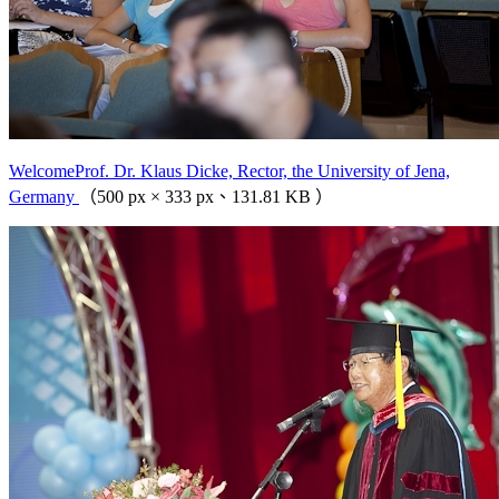
WelcomeProf. Dr. Klaus Dicke, Rector, the University of Jena,
Germany
（500 px × 333 px、131.81 KB ）