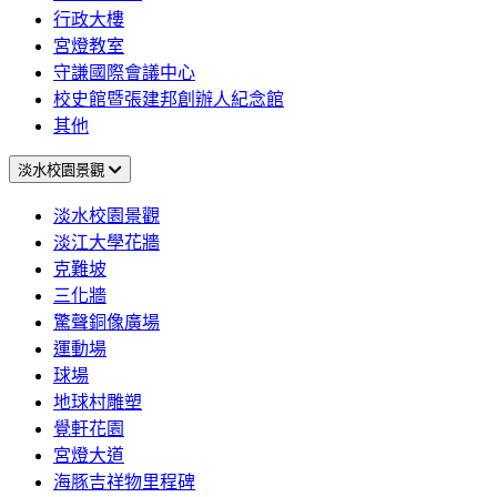
行政大樓
宮燈教室
守謙國際會議中心
校史館暨張建邦創辦人紀念館
其他
淡水校園景觀
淡水校園景觀
淡江大學花牆
克難坡
三化牆
驚聲銅像廣場
運動場
球場
地球村雕塑
覺軒花園
宮燈大道
海豚吉祥物里程碑