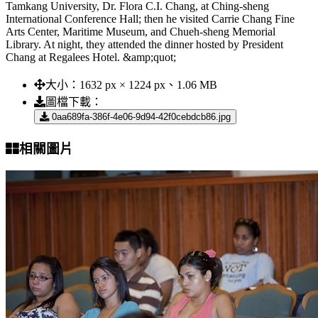
Tamkang University, Dr. Flora C.I. Chang, at Ching-sheng
International Conference Hall; then he visited Carrie Chang Fine
Arts Center, Maritime Museum, and Chueh-sheng Memorial
Library. At night, they attended the dinner hosted by President
Chang at Regalees Hotel. &amp;quot;
大小：
1632 px × 1224 px、1.06 MB
圖檔下載：
0aa689fa-386f-4e06-9d94-42f0cebdcb86.jpg
相關圖片