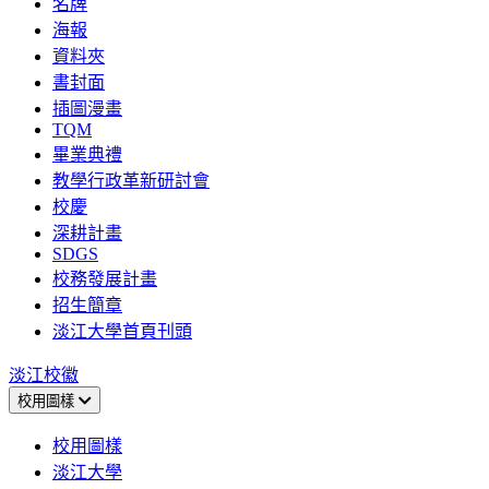
名牌
海報
資料夾
書封面
插圖漫畫
TQM
畢業典禮
教學行政革新研討會
校慶
深耕計畫
SDGS
校務發展計畫
招生簡章
淡江大學首頁刊頭
淡江校徽
校用圖樣
校用圖樣
淡江大學