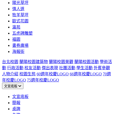
陽光草坪
情人道
牧羊草坪
歐式花園
瀛苑
五虎碑雕塑
福園
書卷廣場
海報街
台北校園
蘭陽校園建築物
蘭陽校園景觀
蘭陽校園活動
學術活
動
行政活動
校友活動
傑出表現
社團活動
學生活動
外賓參觀
人物介紹
校園生態
60週年校慶LOGO
66週年校慶LOGO
70週
年校慶LOGO
75週年校慶LOGO
文宣底板
文宣底板
簡報
桌牌