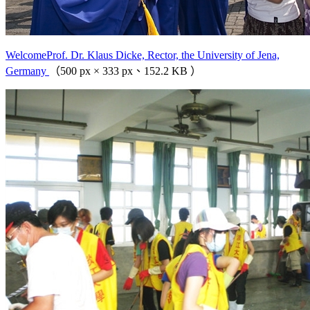
WelcomeProf. Dr. Klaus Dicke, Rector, the University of Jena,
Germany
（500 px × 333 px、152.2 KB ）