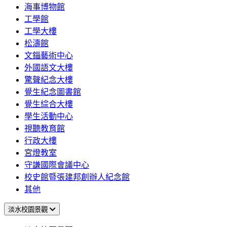
海事博物館
工學館
工學大樓
松濤館
文錙藝術中心
外國語文大樓
驚聲紀念大樓
覺生紀念圖書館
覺生綜合大樓
學生活動中心
視聽教育館
行政大樓
宮燈教室
守謙國際會議中心
校史館暨張建邦創辦人紀念館
其他
淡水校園景觀