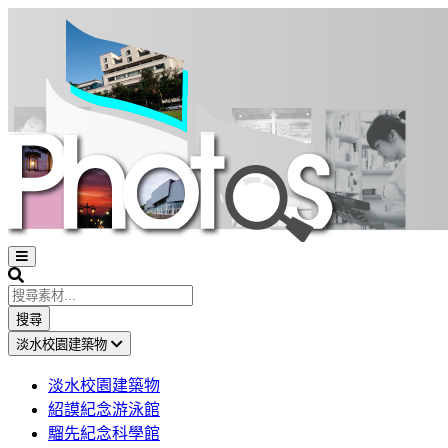
Open
sidebar
Search
搜尋
淡水校園建築物
淡水校園建築物
紹謨紀念游泳館
騮先紀念科學館