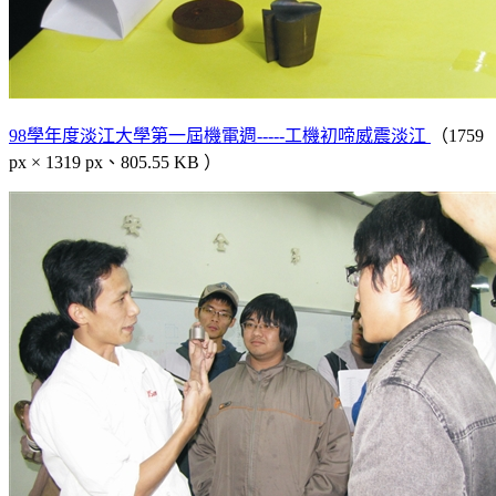
98學年度淡江大學第一屆機電週-----工機初啼威震淡江
（1759
px × 1319 px、805.55 KB ）