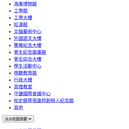
海事博物館
工學館
工學大樓
松濤館
文錙藝術中心
外國語文大樓
驚聲紀念大樓
覺生紀念圖書館
覺生綜合大樓
學生活動中心
視聽教育館
行政大樓
宮燈教室
守謙國際會議中心
校史館暨張建邦創辦人紀念館
其他
淡水校園景觀