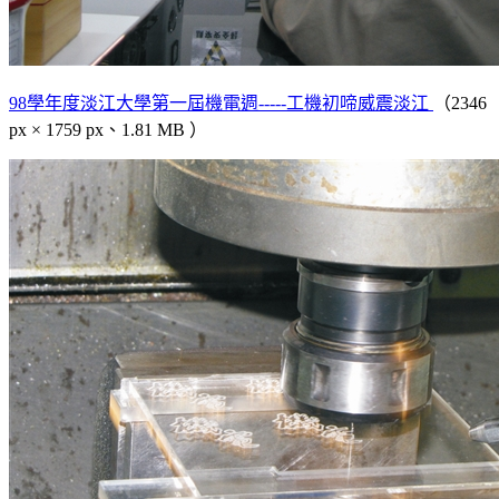
98學年度淡江大學第一屆機電週-----工機初啼威震淡江
（2346
px × 1759 px、1.81 MB ）