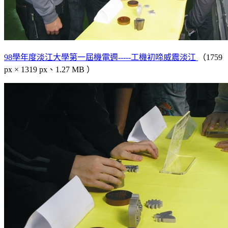
98學年度淡江大學第一屆機電週-----工機初啼威震淡江
（1759
px × 1319 px、1.27 MB ）