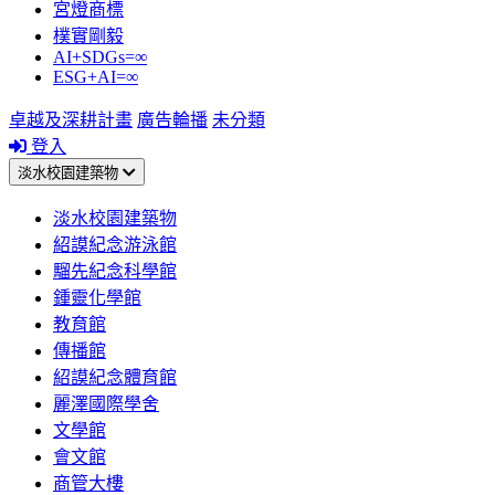
宮燈商標
樸實剛毅
AI+SDGs=∞
ESG+AI=∞
卓越及深耕計畫
廣告輪播
未分類
登入
淡水校園建築物
淡水校園建築物
紹謨紀念游泳館
騮先紀念科學館
鍾靈化學館
教育館
傳播館
紹謨紀念體育館
麗澤國際學舍
文學館
會文館
商管大樓