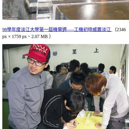
98學年度淡江大學第一屆機電週-----工機初啼威震淡江
（2346
px × 1759 px、2.07 MB ）