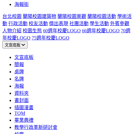
海報街
台北校園
蘭陽校園建築物
蘭陽校園景觀
蘭陽校園活動
學術活
動
行政活動
校友活動
傑出表現
社團活動
學生活動
外賓參觀
人物介紹
校園生態
60週年校慶LOGO
66週年校慶LOGO
70週
年校慶LOGO
75週年校慶LOGO
文宣底板
文宣底板
簡報
桌牌
名牌
海報
資料夾
書封面
插圖漫畫
TQM
畢業典禮
教學行政革新研討會