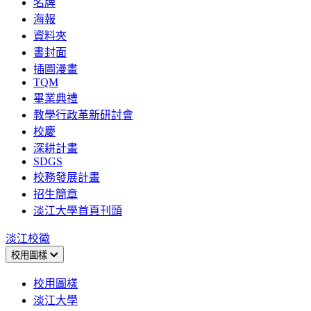
名牌
海報
資料夾
書封面
插圖漫畫
TQM
畢業典禮
教學行政革新研討會
校慶
深耕計畫
SDGS
校務發展計畫
招生簡章
淡江大學首頁刊頭
淡江校徽
校用圖樣
校用圖樣
淡江大學