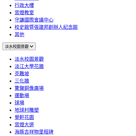
行政大樓
宮燈教室
守謙國際會議中心
校史館暨張建邦創辦人紀念館
其他
淡水校園景觀
淡水校園景觀
淡江大學花牆
克難坡
三化牆
驚聲銅像廣場
運動場
球場
地球村雕塑
覺軒花園
宮燈大道
海豚吉祥物里程碑