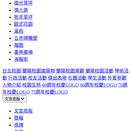
陽光草坪
情人道
牧羊草坪
歐式花園
瀛苑
五虎碑雕塑
福園
書卷廣場
海報街
台北校園
蘭陽校園建築物
蘭陽校園景觀
蘭陽校園活動
學術活
動
行政活動
校友活動
傑出表現
社團活動
學生活動
外賓參觀
人物介紹
校園生態
60週年校慶LOGO
66週年校慶LOGO
70週
年校慶LOGO
75週年校慶LOGO
文宣底板
文宣底板
簡報
桌牌