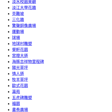
淡水校園景觀
淡江大學花牆
克難坡
三化牆
驚聲銅像廣場
運動場
球場
地球村雕塑
覺軒花園
宮燈大道
海豚吉祥物里程碑
陽光草坪
情人道
牧羊草坪
歐式花園
瀛苑
五虎碑雕塑
福園
書卷廣場