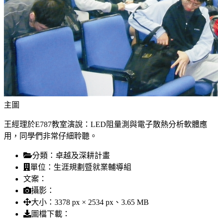
主圖
王經理於E787教室演說：LED阻量測與電子散熱分析軟體應
用，同學們非常仔細聆聽。
分類：
卓越及深耕計畫
單位：
生涯規劃暨就業輔導組
文案：
攝影：
大小：
3378 px × 2534 px、3.65 MB
圖檔下載：