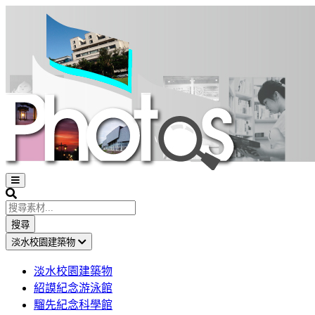
Open
sidebar
Search
搜尋
淡水校園建築物
淡水校園建築物
紹謨紀念游泳館
騮先紀念科學館