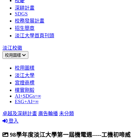
校慶
深耕計畫
SDGS
校務發展計畫
招生簡章
淡江大學首頁刊頭
淡江校徽
校用圖樣
校用圖樣
淡江大學
宮燈商標
樸實剛毅
AI+SDGs=∞
ESG+AI=∞
卓越及深耕計畫
廣告輪播
未分類
登入
98學年度淡江大學第一屆機電週-----工機初啼威