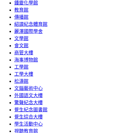
鍾靈化學館
教育館
傳播館
紹謨紀念體育館
麗澤國際學舍
文學館
會文館
商管大樓
海事博物館
工學館
工學大樓
松濤館
文錙藝術中心
外國語文大樓
驚聲紀念大樓
覺生紀念圖書館
覺生綜合大樓
學生活動中心
視聽教育館