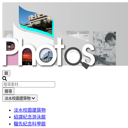
Open
sidebar
Search
搜尋
淡水校園建築物
淡水校園建築物
紹謨紀念游泳館
騮先紀念科學館