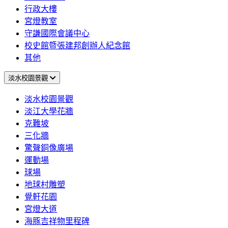
行政大樓
宮燈教室
守謙國際會議中心
校史館暨張建邦創辦人紀念館
其他
淡水校園景觀
淡水校園景觀
淡江大學花牆
克難坡
三化牆
驚聲銅像廣場
運動場
球場
地球村雕塑
覺軒花園
宮燈大道
海豚吉祥物里程碑