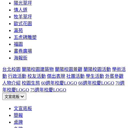
陽光草坪
情人道
牧羊草坪
歐式花園
瀛苑
五虎碑雕塑
福園
書卷廣場
海報街
台北校園
蘭陽校園建築物
蘭陽校園景觀
蘭陽校園活動
學術活
動
行政活動
校友活動
傑出表現
社團活動
學生活動
外賓參觀
人物介紹
校園生態
60週年校慶LOGO
66週年校慶LOGO
70週
年校慶LOGO
75週年校慶LOGO
文宣底板
文宣底板
簡報
桌牌