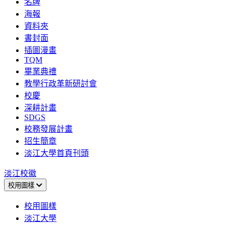
名牌
海報
資料夾
書封面
插圖漫畫
TQM
畢業典禮
教學行政革新研討會
校慶
深耕計畫
SDGS
校務發展計畫
招生簡章
淡江大學首頁刊頭
淡江校徽
校用圖樣
校用圖樣
淡江大學