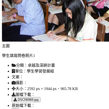
主圖
學生填寫問卷照片1
分類：
卓越及深耕計畫
單位：
學生學習發展組
文案：
攝影：
大小：
2592 px × 1944 px、965.78 KB
圖檔下載：
DSCN5969.jpg
原始檔下載：