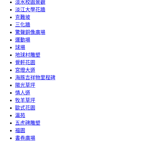
淡水校園景觀
淡江大學花牆
克難坡
三化牆
驚聲銅像廣場
運動場
球場
地球村雕塑
覺軒花園
宮燈大道
海豚吉祥物里程碑
陽光草坪
情人道
牧羊草坪
歐式花園
瀛苑
五虎碑雕塑
福園
書卷廣場