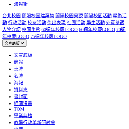
海報街
台北校園
蘭陽校園建築物
蘭陽校園景觀
蘭陽校園活動
學術活
動
行政活動
校友活動
傑出表現
社團活動
學生活動
外賓參觀
人物介紹
校園生態
60週年校慶LOGO
66週年校慶LOGO
70週
年校慶LOGO
75週年校慶LOGO
文宣底板
文宣底板
簡報
桌牌
名牌
海報
資料夾
書封面
插圖漫畫
TQM
畢業典禮
教學行政革新研討會