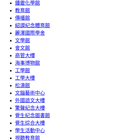
鍾靈化學館
教育館
傳播館
紹謨紀念體育館
麗澤國際學舍
文學館
會文館
商管大樓
海事博物館
工學館
工學大樓
松濤館
文錙藝術中心
外國語文大樓
驚聲紀念大樓
覺生紀念圖書館
覺生綜合大樓
學生活動中心
視聽教育館