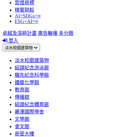
宮燈商標
樸實剛毅
AI+SDGs=∞
ESG+AI=∞
卓越及深耕計畫
廣告輪播
未分類
登入
淡水校園建築物
淡水校園建築物
紹謨紀念游泳館
騮先紀念科學館
鍾靈化學館
教育館
傳播館
紹謨紀念體育館
麗澤國際學舍
文學館
會文館
商管大樓