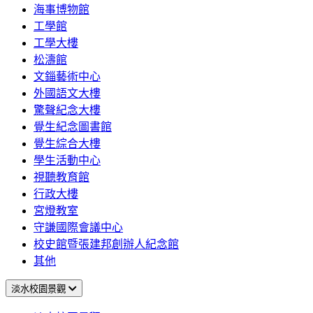
海事博物館
工學館
工學大樓
松濤館
文錙藝術中心
外國語文大樓
驚聲紀念大樓
覺生紀念圖書館
覺生綜合大樓
學生活動中心
視聽教育館
行政大樓
宮燈教室
守謙國際會議中心
校史館暨張建邦創辦人紀念館
其他
淡水校園景觀