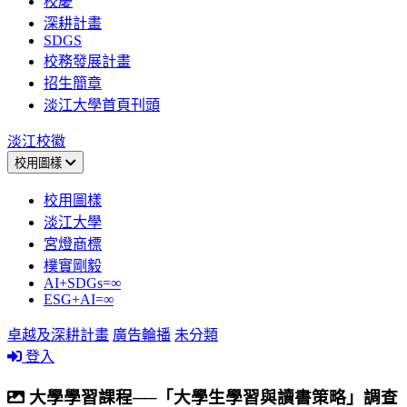
校慶
深耕計畫
SDGS
校務發展計畫
招生簡章
淡江大學首頁刊頭
淡江校徽
校用圖樣
校用圖樣
淡江大學
宮燈商標
樸實剛毅
AI+SDGs=∞
ESG+AI=∞
卓越及深耕計畫
廣告輪播
未分類
登入
大學學習課程──「大學生學習與讀書策略」調查