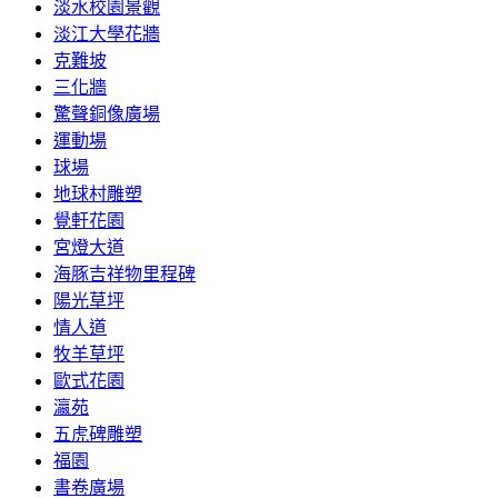
淡水校園景觀
淡江大學花牆
克難坡
三化牆
驚聲銅像廣場
運動場
球場
地球村雕塑
覺軒花園
宮燈大道
海豚吉祥物里程碑
陽光草坪
情人道
牧羊草坪
歐式花園
瀛苑
五虎碑雕塑
福園
書卷廣場