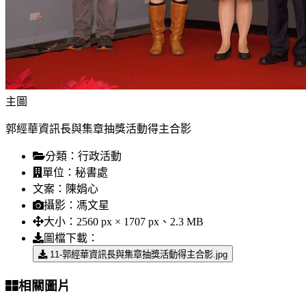
主圖
郭經華資訊長與集章抽獎活動得主合影
分類：
行政活動
單位：
秘書處
文案：
陳娟心
攝影：
馮文星
大小：
2560 px × 1707 px、2.3 MB
圖檔下載：
11-郭經華資訊長與集章抽獎活動得主合影.jpg
相關圖片