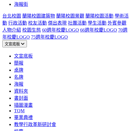
海報街
台北校園
蘭陽校園建築物
蘭陽校園景觀
蘭陽校園活動
學術活
動
行政活動
校友活動
傑出表現
社團活動
學生活動
外賓參觀
人物介紹
校園生態
60週年校慶LOGO
66週年校慶LOGO
70週
年校慶LOGO
75週年校慶LOGO
文宣底板
文宣底板
簡報
桌牌
名牌
海報
資料夾
書封面
插圖漫畫
TQM
畢業典禮
教學行政革新研討會