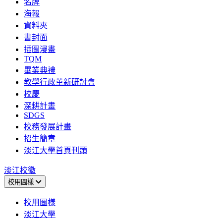
名牌
海報
資料夾
書封面
插圖漫畫
TQM
畢業典禮
教學行政革新研討會
校慶
深耕計畫
SDGS
校務發展計畫
招生簡章
淡江大學首頁刊頭
淡江校徽
校用圖樣
校用圖樣
淡江大學