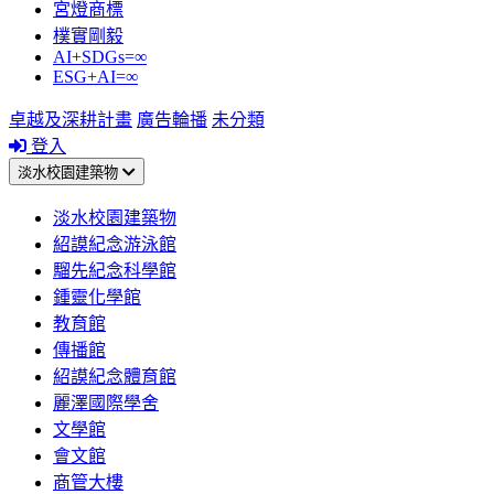
宮燈商標
樸實剛毅
AI+SDGs=∞
ESG+AI=∞
卓越及深耕計畫
廣告輪播
未分類
登入
淡水校園建築物
淡水校園建築物
紹謨紀念游泳館
騮先紀念科學館
鍾靈化學館
教育館
傳播館
紹謨紀念體育館
麗澤國際學舍
文學館
會文館
商管大樓