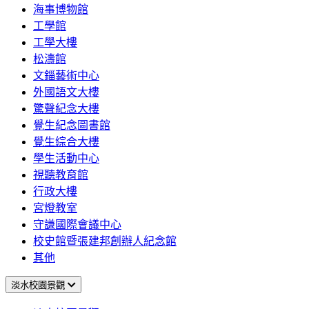
海事博物館
工學館
工學大樓
松濤館
文錙藝術中心
外國語文大樓
驚聲紀念大樓
覺生紀念圖書館
覺生綜合大樓
學生活動中心
視聽教育館
行政大樓
宮燈教室
守謙國際會議中心
校史館暨張建邦創辦人紀念館
其他
淡水校園景觀