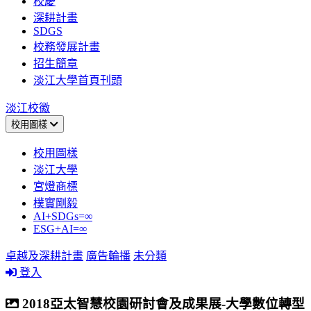
校慶
深耕計畫
SDGS
校務發展計畫
招生簡章
淡江大學首頁刊頭
淡江校徽
校用圖樣
校用圖樣
淡江大學
宮燈商標
樸實剛毅
AI+SDGs=∞
ESG+AI=∞
卓越及深耕計畫
廣告輪播
未分類
登入
2018亞太智慧校園研討會及成果展-大學數位轉型