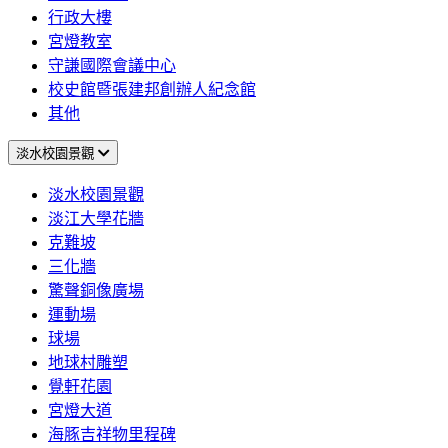
行政大樓
宮燈教室
守謙國際會議中心
校史館暨張建邦創辦人紀念館
其他
淡水校園景觀
淡水校園景觀
淡江大學花牆
克難坡
三化牆
驚聲銅像廣場
運動場
球場
地球村雕塑
覺軒花園
宮燈大道
海豚吉祥物里程碑