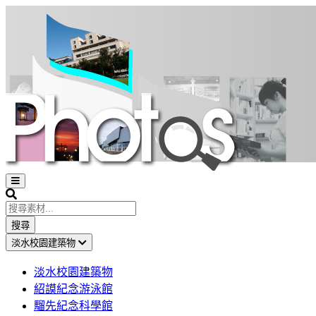
Open
sidebar
Search
搜尋
淡水校園建築物
淡水校園建築物
紹謨紀念游泳館
騮先紀念科學館