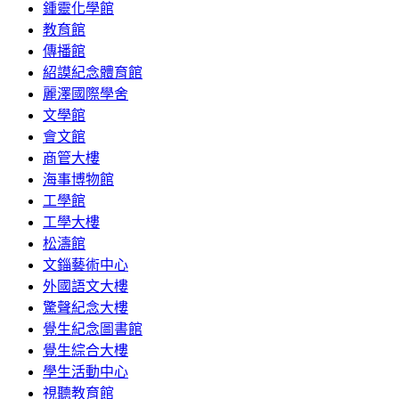
鍾靈化學館
教育館
傳播館
紹謨紀念體育館
麗澤國際學舍
文學館
會文館
商管大樓
海事博物館
工學館
工學大樓
松濤館
文錙藝術中心
外國語文大樓
驚聲紀念大樓
覺生紀念圖書館
覺生綜合大樓
學生活動中心
視聽教育館