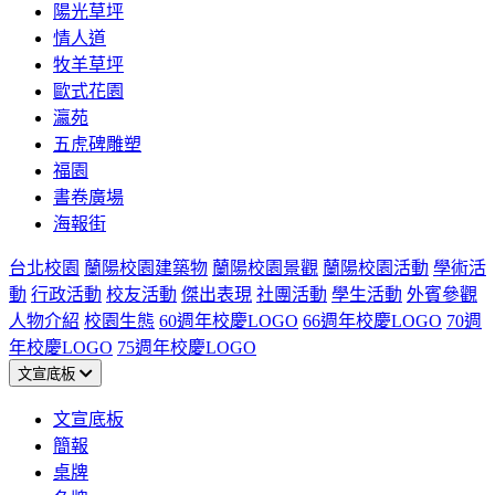
陽光草坪
情人道
牧羊草坪
歐式花園
瀛苑
五虎碑雕塑
福園
書卷廣場
海報街
台北校園
蘭陽校園建築物
蘭陽校園景觀
蘭陽校園活動
學術活
動
行政活動
校友活動
傑出表現
社團活動
學生活動
外賓參觀
人物介紹
校園生態
60週年校慶LOGO
66週年校慶LOGO
70週
年校慶LOGO
75週年校慶LOGO
文宣底板
文宣底板
簡報
桌牌