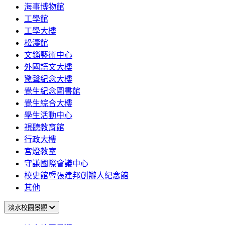
海事博物館
工學館
工學大樓
松濤館
文錙藝術中心
外國語文大樓
驚聲紀念大樓
覺生紀念圖書館
覺生綜合大樓
學生活動中心
視聽教育館
行政大樓
宮燈教室
守謙國際會議中心
校史館暨張建邦創辦人紀念館
其他
淡水校園景觀