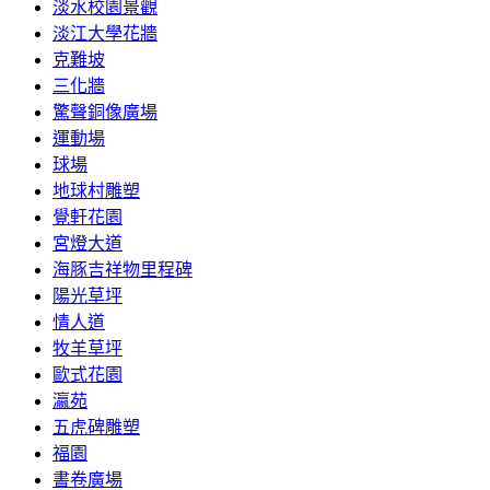
淡水校園景觀
淡江大學花牆
克難坡
三化牆
驚聲銅像廣場
運動場
球場
地球村雕塑
覺軒花園
宮燈大道
海豚吉祥物里程碑
陽光草坪
情人道
牧羊草坪
歐式花園
瀛苑
五虎碑雕塑
福園
書卷廣場