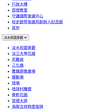
行政大樓
宮燈教室
守謙國際會議中心
校史館暨張建邦創辦人紀念館
其他
淡水校園景觀
淡水校園景觀
淡江大學花牆
克難坡
三化牆
驚聲銅像廣場
運動場
球場
地球村雕塑
覺軒花園
宮燈大道
海豚吉祥物里程碑