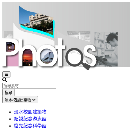
Open
sidebar
Search
搜尋
淡水校園建築物
淡水校園建築物
紹謨紀念游泳館
騮先紀念科學館