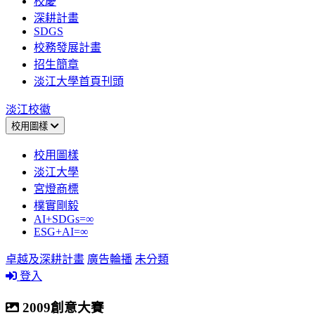
校慶
深耕計畫
SDGS
校務發展計畫
招生簡章
淡江大學首頁刊頭
淡江校徽
校用圖樣
校用圖樣
淡江大學
宮燈商標
樸實剛毅
AI+SDGs=∞
ESG+AI=∞
卓越及深耕計畫
廣告輪播
未分類
登入
2009創意大賽