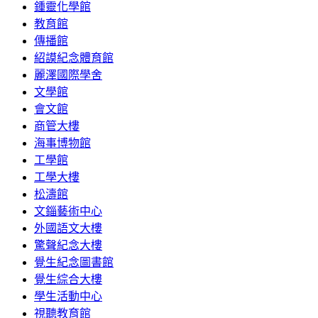
鍾靈化學館
教育館
傳播館
紹謨紀念體育館
麗澤國際學舍
文學館
會文館
商管大樓
海事博物館
工學館
工學大樓
松濤館
文錙藝術中心
外國語文大樓
驚聲紀念大樓
覺生紀念圖書館
覺生綜合大樓
學生活動中心
視聽教育館