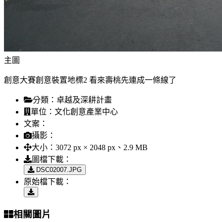
主圖
創意大賽創意裝置地標2 看來壽桃先連成一條線了
分類：
卓越及深耕計畫
單位：
文化創意產業中心
文案：
攝影：
大小：
3072 px × 2048 px、2.9 MB
圖檔下載：
DSC02007.JPG
原始檔下載：
相關圖片