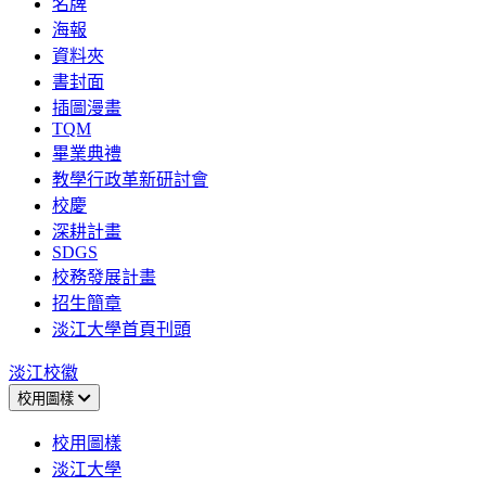
名牌
海報
資料夾
書封面
插圖漫畫
TQM
畢業典禮
教學行政革新研討會
校慶
深耕計畫
SDGS
校務發展計畫
招生簡章
淡江大學首頁刊頭
淡江校徽
校用圖樣
校用圖樣
淡江大學