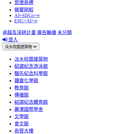
宮燈商標
樸實剛毅
AI+SDGs=∞
ESG+AI=∞
卓越及深耕計畫
廣告輪播
未分類
登入
淡水校園建築物
淡水校園建築物
紹謨紀念游泳館
騮先紀念科學館
鍾靈化學館
教育館
傳播館
紹謨紀念體育館
麗澤國際學舍
文學館
會文館
商管大樓