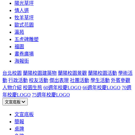
陽光草坪
情人道
牧羊草坪
歐式花園
瀛苑
五虎碑雕塑
福園
書卷廣場
海報街
台北校園
蘭陽校園建築物
蘭陽校園景觀
蘭陽校園活動
學術活
動
行政活動
校友活動
傑出表現
社團活動
學生活動
外賓參觀
人物介紹
校園生態
60週年校慶LOGO
66週年校慶LOGO
70週
年校慶LOGO
75週年校慶LOGO
文宣底板
文宣底板
簡報
桌牌