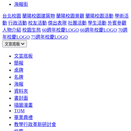
海報街
台北校園
蘭陽校園建築物
蘭陽校園景觀
蘭陽校園活動
學術活
動
行政活動
校友活動
傑出表現
社團活動
學生活動
外賓參觀
人物介紹
校園生態
60週年校慶LOGO
66週年校慶LOGO
70週
年校慶LOGO
75週年校慶LOGO
文宣底板
文宣底板
簡報
桌牌
名牌
海報
資料夾
書封面
插圖漫畫
TQM
畢業典禮
教學行政革新研討會