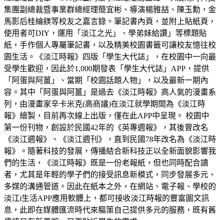
集團副總裁暨事業群總經理簡宜彬、導演楊雅喆、陳玉勳，金
馬影后桂綸鎂等校友之嘉言錄。筆記書內頁，並附上貼紙頁，
使用者可DIY，運用「淡江之光」、學弟妹給讚」等標題貼
紙，手作個人專屬筆記書，以及精美校園書籤可讓校友憶往校
園生活。《淡江時報》四版「學生大代誌」，在校園中一向最
受學生歡迎，因此於1,000期發表「學生大代誌」APP，提供
「阿蛋與阿薑」、當期「校園話題人物」，以及最新一期內
容。其中「阿蛋與阿薑」是過去《淡江時報》高人氣的漫畫系
列，由漫畫家辛卡米克(高商議)在淡江就學期間為《淡江時
報》繪製，目前再次線上出版，僅在此APP中呈現。 校園中
第一份刊物，創設於民國42年的《英專週報》，其後曾改名
《淡江週報》、《淡江週刊》，直到民國78年改名為《淡江時
報》。隨著科技的發展，傳播結合新科技正以全新面貌影響我
們的生活，《淡江時報》既是一份老報紙，但也同時配合讀
者，尤其是年輕的學子們的接受訊息新模式，同步發展多元、
多媒的溝通管道。因此在紙本之外，在網站、電子報、學校的
淡江i生活APP應用軟體上，都可接收淡江時報的豐富圖文訊
息，此即在媒體匯流時代來驅策自己提供多元的服務，既有舊