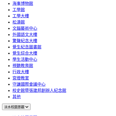
海事博物館
工學館
工學大樓
松濤館
文錙藝術中心
外國語文大樓
驚聲紀念大樓
覺生紀念圖書館
覺生綜合大樓
學生活動中心
視聽教育館
行政大樓
宮燈教室
守謙國際會議中心
校史館暨張建邦創辦人紀念館
其他
淡水校園景觀