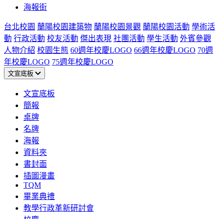
海報街
台北校園
蘭陽校園建築物
蘭陽校園景觀
蘭陽校園活動
學術活
動
行政活動
校友活動
傑出表現
社團活動
學生活動
外賓參觀
人物介紹
校園生態
60週年校慶LOGO
66週年校慶LOGO
70週
年校慶LOGO
75週年校慶LOGO
文宣底板
文宣底板
簡報
桌牌
名牌
海報
資料夾
書封面
插圖漫畫
TQM
畢業典禮
教學行政革新研討會