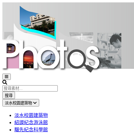
Open
sidebar
Search
搜尋
淡水校園建築物
淡水校園建築物
紹謨紀念游泳館
騮先紀念科學館