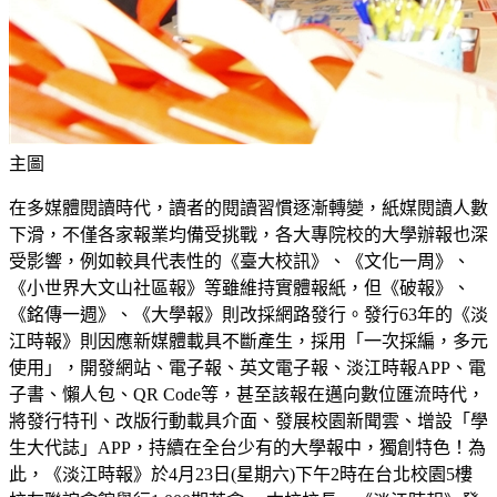
主圖
在多媒體閱讀時代，讀者的閱讀習慣逐漸轉變，紙媒閱讀人數
下滑，不僅各家報業均備受挑戰，各大專院校的大學辦報也深
受影響，例如較具代表性的《臺大校訊》、《文化一周》、
《小世界大文山社區報》等雖維持實體報紙，但《破報》、
《銘傳一週》、《大學報》則改採網路發行。發行63年的《淡
江時報》則因應新媒體載具不斷產生，採用「一次採編，多元
使用」，開發網站、電子報、英文電子報、淡江時報APP、電
子書、懶人包、QR Code等，甚至該報在邁向數位匯流時代，
將發行特刊、改版行動載具介面、發展校園新聞雲、增設「學
生大代誌」APP，持續在全台少有的大學報中，獨創特色！為
此，《淡江時報》於4月23日(星期六)下午2時在台北校園5樓