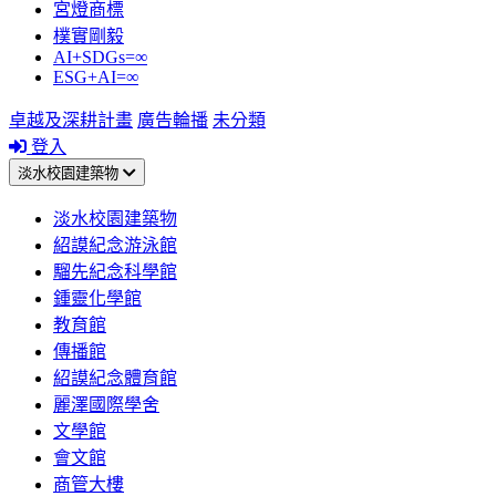
宮燈商標
樸實剛毅
AI+SDGs=∞
ESG+AI=∞
卓越及深耕計畫
廣告輪播
未分類
登入
淡水校園建築物
淡水校園建築物
紹謨紀念游泳館
騮先紀念科學館
鍾靈化學館
教育館
傳播館
紹謨紀念體育館
麗澤國際學舍
文學館
會文館
商管大樓