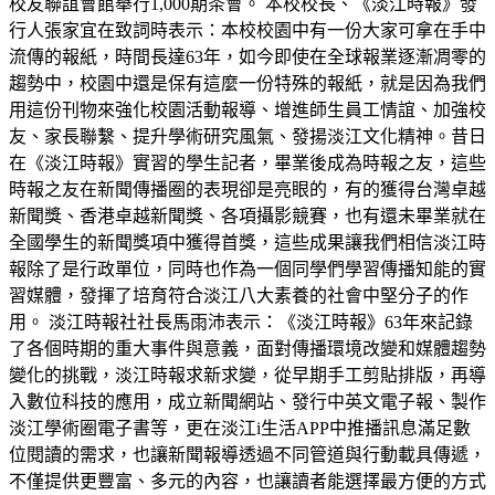
校友聯誼會館舉行1,000期茶會。 本校校長、《淡江時報》發
行人張家宜在致詞時表示：本校校園中有一份大家可拿在手中
流傳的報紙，時間長達63年，如今即使在全球報業逐漸凋零的
趨勢中，校園中還是保有這麼一份特殊的報紙，就是因為我們
用這份刊物來強化校園活動報導、增進師生員工情誼、加強校
友、家長聯繫、提升學術研究風氣、發揚淡江文化精神。昔日
在《淡江時報》實習的學生記者，畢業後成為時報之友，這些
時報之友在新聞傳播圈的表現卻是亮眼的，有的獲得台灣卓越
新聞獎、香港卓越新聞獎、各項攝影競賽，也有還未畢業就在
全國學生的新聞獎項中獲得首獎，這些成果讓我們相信淡江時
報除了是行政單位，同時也作為一個同學們學習傳播知能的實
習媒體，發揮了培育符合淡江八大素養的社會中堅分子的作
用。 淡江時報社社長馬雨沛表示：《淡江時報》63年來記錄
了各個時期的重大事件與意義，面對傳播環境改變和媒體趨勢
變化的挑戰，淡江時報求新求變，從早期手工剪貼排版，再導
入數位科技的應用，成立新聞網站、發行中英文電子報、製作
淡江學術圈電子書等，更在淡江i生活APP中推播訊息滿足數
位閱讀的需求，也讓新聞報導透過不同管道與行動載具傳遞，
不僅提供更豐富、多元的內容，也讓讀者能選擇最方便的方式