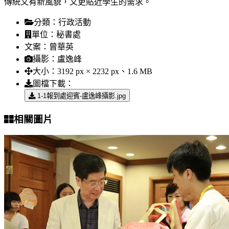
傳統又有新風貌，又更貼近學生的需求。
分類：
行政活動
單位：
秘書處
文案：
曾華英
攝影：
盧逸峰
大小：
3192 px × 2232 px、1.6 MB
圖檔下載：
1-1報到處迎賓-盧逸峰攝影.jpg
相關圖片