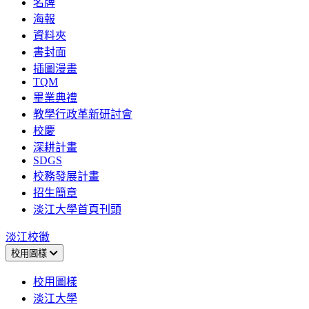
名牌
海報
資料夾
書封面
插圖漫畫
TQM
畢業典禮
教學行政革新研討會
校慶
深耕計畫
SDGS
校務發展計畫
招生簡章
淡江大學首頁刊頭
淡江校徽
校用圖樣
校用圖樣
淡江大學