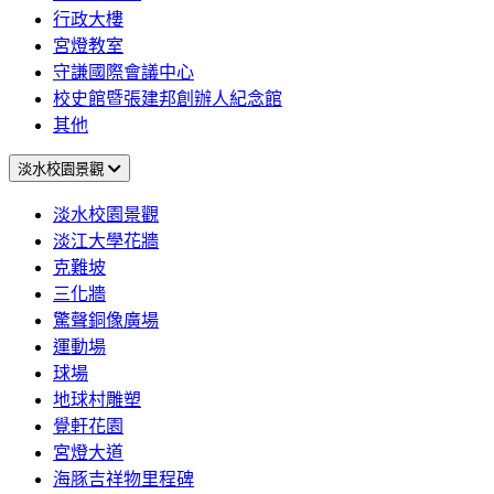
行政大樓
宮燈教室
守謙國際會議中心
校史館暨張建邦創辦人紀念館
其他
淡水校園景觀
淡水校園景觀
淡江大學花牆
克難坡
三化牆
驚聲銅像廣場
運動場
球場
地球村雕塑
覺軒花園
宮燈大道
海豚吉祥物里程碑