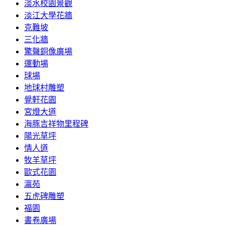
淡水校園景觀
淡江大學花牆
克難坡
三化牆
驚聲銅像廣場
運動場
球場
地球村雕塑
覺軒花園
宮燈大道
海豚吉祥物里程碑
陽光草坪
情人道
牧羊草坪
歐式花園
瀛苑
五虎碑雕塑
福園
書卷廣場