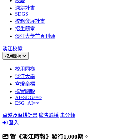
校慶
深耕計畫
SDGS
校務發展計畫
招生簡章
淡江大學首頁刊頭
淡江校徽
校用圖樣
校用圖樣
淡江大學
宮燈商標
樸實剛毅
AI+SDGs=∞
ESG+AI=∞
卓越及深耕計畫
廣告輪播
未分類
登入
賀《淡江時報》發行1,000期。