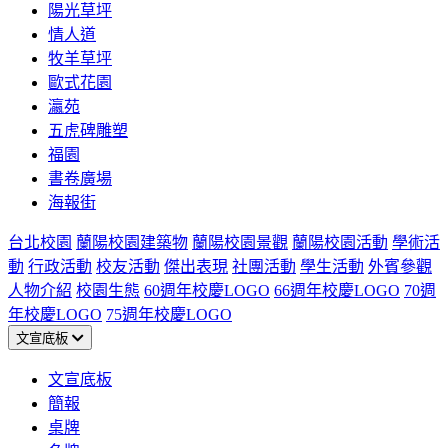
陽光草坪
情人道
牧羊草坪
歐式花園
瀛苑
五虎碑雕塑
福園
書卷廣場
海報街
台北校園
蘭陽校園建築物
蘭陽校園景觀
蘭陽校園活動
學術活
動
行政活動
校友活動
傑出表現
社團活動
學生活動
外賓參觀
人物介紹
校園生態
60週年校慶LOGO
66週年校慶LOGO
70週
年校慶LOGO
75週年校慶LOGO
文宣底板
文宣底板
簡報
桌牌