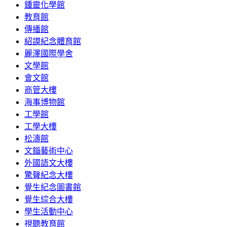
鍾靈化學館
教育館
傳播館
紹謨紀念體育館
麗澤國際學舍
文學館
會文館
商管大樓
海事博物館
工學館
工學大樓
松濤館
文錙藝術中心
外國語文大樓
驚聲紀念大樓
覺生紀念圖書館
覺生綜合大樓
學生活動中心
視聽教育館