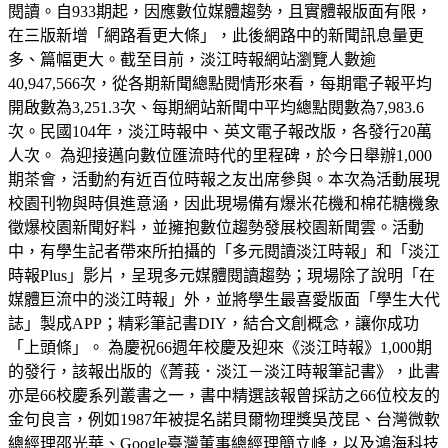
閱讀。自933期起，因應數位媒體趨勢，且實體報版面有限，
在三版新增「網路看更大條」，此後網路中的新聞訊息量更
多、篇幅更大。截至目前，淡江時報網站瀏覽人數逾
40,947,566次，從各期新聞總點閱情形來看，每期電子報平均
開啟數為3,251.3次、每期網站新聞中平均總點閱數為7,983.6
次。民國104年，淡江時報中、英文電子報改版，各發行20萬
人次。 為迎接邁向數位匯流時代的里程碑，於今日舉辦1,000
期茶會，活動約有近百位時報之友出席參與。本次為活動展現
校園刊物與時俱進意涵，因此現場備有爆米花機和棉花糖機象
徵爆校園新聞好料，並擁抱數位趨勢發展校園新聞雲。活動
中，有學生記者帶來所拍攝的「多元閱讀淡江時報」和「淡江
時報Plus」影片，呈現多元媒體閱讀趨勢；現場除了說明「在
媒體巨流中的淡江時報」外，並將學生最喜愛版面「學生大代
誌」製成APP；精彩筆記書DIY，結合文創概念，讓你成功
「上頭條」。 為慶祝66週年校慶及迎來《淡江時報》1,000期
的發行，該報出版的《菁莪．淡江－淡江時報筆記書》，此書
亦是66校慶系列叢書之一，書中精選該報曾採訪之66位校友的
金句良言，例如1987年被提名諾貝爾物理獎吳茂昆、台灣微軟
總經理邵光華、Google臺灣董事總經理簡立峰，以及鴻海科技