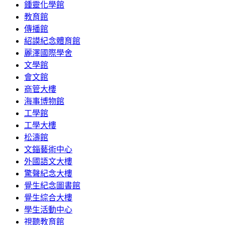
鍾靈化學館
教育館
傳播館
紹謨紀念體育館
麗澤國際學舍
文學館
會文館
商管大樓
海事博物館
工學館
工學大樓
松濤館
文錙藝術中心
外國語文大樓
驚聲紀念大樓
覺生紀念圖書館
覺生綜合大樓
學生活動中心
視聽教育館