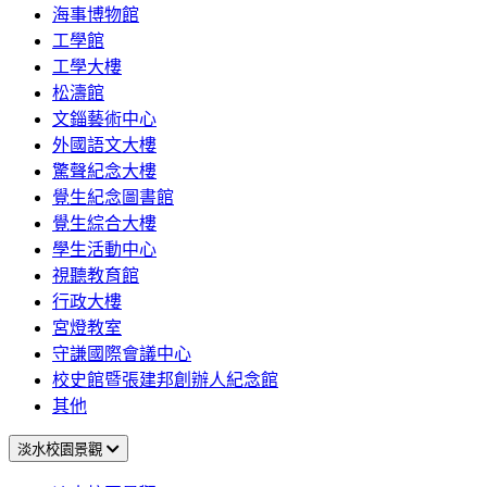
海事博物館
工學館
工學大樓
松濤館
文錙藝術中心
外國語文大樓
驚聲紀念大樓
覺生紀念圖書館
覺生綜合大樓
學生活動中心
視聽教育館
行政大樓
宮燈教室
守謙國際會議中心
校史館暨張建邦創辦人紀念館
其他
淡水校園景觀