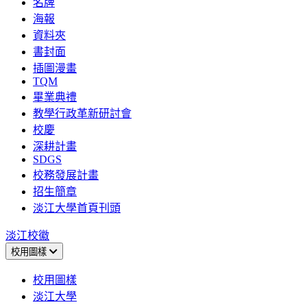
名牌
海報
資料夾
書封面
插圖漫畫
TQM
畢業典禮
教學行政革新研討會
校慶
深耕計畫
SDGS
校務發展計畫
招生簡章
淡江大學首頁刊頭
淡江校徽
校用圖樣
校用圖樣
淡江大學