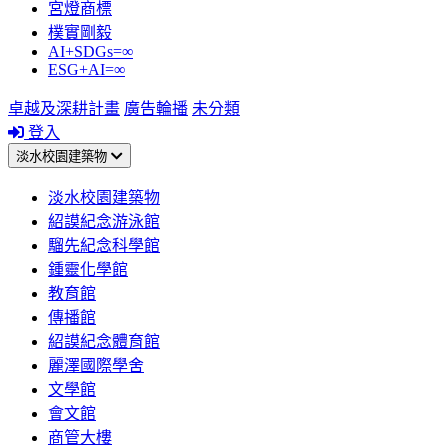
宮燈商標
樸實剛毅
AI+SDGs=∞
ESG+AI=∞
卓越及深耕計畫
廣告輪播
未分類
登入
淡水校園建築物
淡水校園建築物
紹謨紀念游泳館
騮先紀念科學館
鍾靈化學館
教育館
傳播館
紹謨紀念體育館
麗澤國際學舍
文學館
會文館
商管大樓