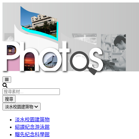
Open
sidebar
Search
搜尋
淡水校園建築物
淡水校園建築物
紹謨紀念游泳館
騮先紀念科學館