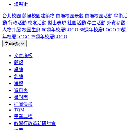
海報街
台北校園
蘭陽校園建築物
蘭陽校園景觀
蘭陽校園活動
學術活
動
行政活動
校友活動
傑出表現
社團活動
學生活動
外賓參觀
人物介紹
校園生態
60週年校慶LOGO
66週年校慶LOGO
70週
年校慶LOGO
75週年校慶LOGO
文宣底板
文宣底板
簡報
桌牌
名牌
海報
資料夾
書封面
插圖漫畫
TQM
畢業典禮
教學行政革新研討會