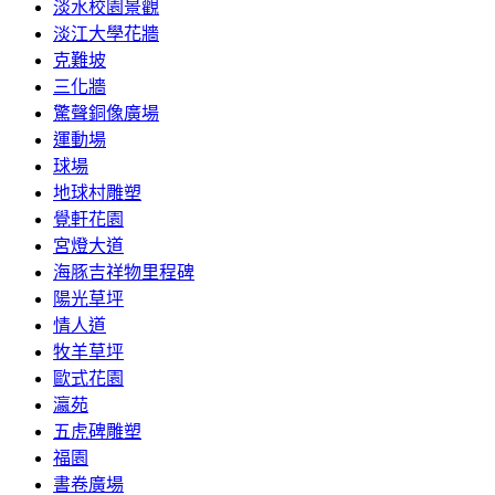
淡水校園景觀
淡江大學花牆
克難坡
三化牆
驚聲銅像廣場
運動場
球場
地球村雕塑
覺軒花園
宮燈大道
海豚吉祥物里程碑
陽光草坪
情人道
牧羊草坪
歐式花園
瀛苑
五虎碑雕塑
福園
書卷廣場