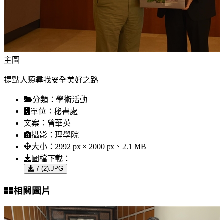
主圖
提點人類尋找安全美好之路
分類：
學術活動
單位：
秘書處
文案：
曾華英
攝影：
理學院
大小：
2992 px × 2000 px、2.1 MB
圖檔下載：
7 (2).JPG
相關圖片