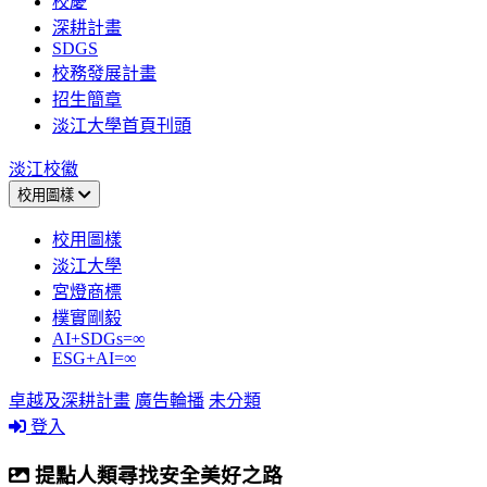
校慶
深耕計畫
SDGS
校務發展計畫
招生簡章
淡江大學首頁刊頭
淡江校徽
校用圖樣
校用圖樣
淡江大學
宮燈商標
樸實剛毅
AI+SDGs=∞
ESG+AI=∞
卓越及深耕計畫
廣告輪播
未分類
登入
提點人類尋找安全美好之路