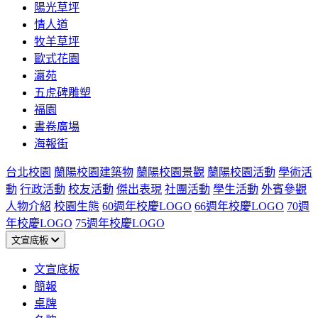
陽光草坪
情人道
牧羊草坪
歐式花園
瀛苑
五虎碑雕塑
福園
書卷廣場
海報街
台北校園
蘭陽校園建築物
蘭陽校園景觀
蘭陽校園活動
學術活
動
行政活動
校友活動
傑出表現
社團活動
學生活動
外賓參觀
人物介紹
校園生態
60週年校慶LOGO
66週年校慶LOGO
70週
年校慶LOGO
75週年校慶LOGO
文宣底板
文宣底板
簡報
桌牌