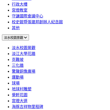
行政大樓
宮燈教室
守謙國際會議中心
校史館暨張建邦創辦人紀念館
其他
淡水校園景觀
淡水校園景觀
淡江大學花牆
克難坡
三化牆
驚聲銅像廣場
運動場
球場
地球村雕塑
覺軒花園
宮燈大道
海豚吉祥物里程碑