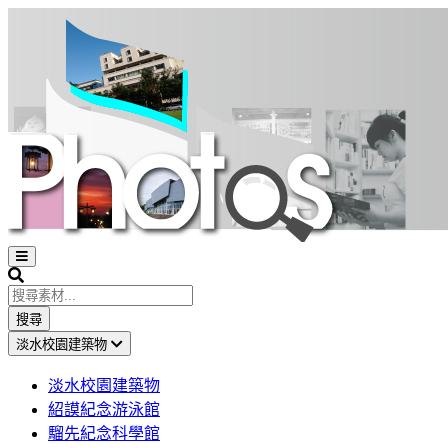
Open
sidebar
Search
搜尋
淡水校園建築物
淡水校園建築物
紹謨紀念游泳館
騮先紀念科學館