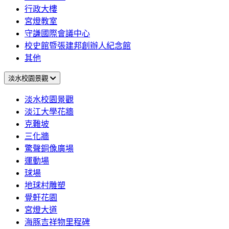
行政大樓
宮燈教室
守謙國際會議中心
校史館暨張建邦創辦人紀念館
其他
淡水校園景觀
淡水校園景觀
淡江大學花牆
克難坡
三化牆
驚聲銅像廣場
運動場
球場
地球村雕塑
覺軒花園
宮燈大道
海豚吉祥物里程碑