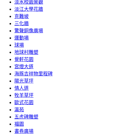
淡水校園景觀
淡江大學花牆
克難坡
三化牆
驚聲銅像廣場
運動場
球場
地球村雕塑
覺軒花園
宮燈大道
海豚吉祥物里程碑
陽光草坪
情人道
牧羊草坪
歐式花園
瀛苑
五虎碑雕塑
福園
書卷廣場