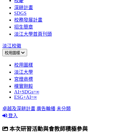
校慶
深耕計畫
SDGS
校務發展計畫
招生簡章
淡江大學首頁刊頭
淡江校徽
校用圖樣
校用圖樣
淡江大學
宮燈商標
樸實剛毅
AI+SDGs=∞
ESG+AI=∞
卓越及深耕計畫
廣告輪播
未分類
登入
本次研習活動與會教師積極參與