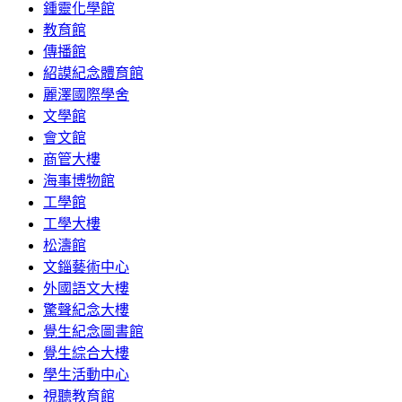
鍾靈化學館
教育館
傳播館
紹謨紀念體育館
麗澤國際學舍
文學館
會文館
商管大樓
海事博物館
工學館
工學大樓
松濤館
文錙藝術中心
外國語文大樓
驚聲紀念大樓
覺生紀念圖書館
覺生綜合大樓
學生活動中心
視聽教育館