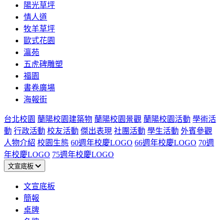
陽光草坪
情人道
牧羊草坪
歐式花園
瀛苑
五虎碑雕塑
福園
書卷廣場
海報街
台北校園
蘭陽校園建築物
蘭陽校園景觀
蘭陽校園活動
學術活
動
行政活動
校友活動
傑出表現
社團活動
學生活動
外賓參觀
人物介紹
校園生態
60週年校慶LOGO
66週年校慶LOGO
70週
年校慶LOGO
75週年校慶LOGO
文宣底板
文宣底板
簡報
桌牌