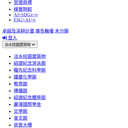
宮燈商標
樸實剛毅
AI+SDGs=∞
ESG+AI=∞
卓越及深耕計畫
廣告輪播
未分類
登入
淡水校園建築物
淡水校園建築物
紹謨紀念游泳館
騮先紀念科學館
鍾靈化學館
教育館
傳播館
紹謨紀念體育館
麗澤國際學舍
文學館
會文館
商管大樓