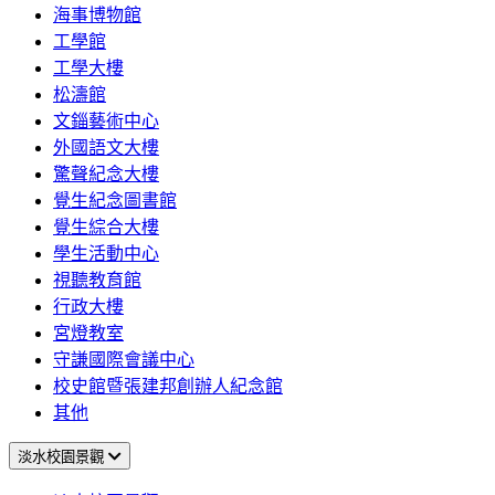
海事博物館
工學館
工學大樓
松濤館
文錙藝術中心
外國語文大樓
驚聲紀念大樓
覺生紀念圖書館
覺生綜合大樓
學生活動中心
視聽教育館
行政大樓
宮燈教室
守謙國際會議中心
校史館暨張建邦創辦人紀念館
其他
淡水校園景觀