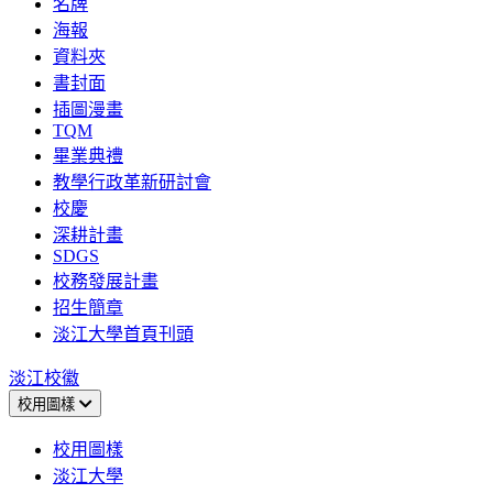
名牌
海報
資料夾
書封面
插圖漫畫
TQM
畢業典禮
教學行政革新研討會
校慶
深耕計畫
SDGS
校務發展計畫
招生簡章
淡江大學首頁刊頭
淡江校徽
校用圖樣
校用圖樣
淡江大學