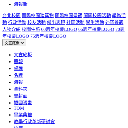
海報街
台北校園
蘭陽校園建築物
蘭陽校園景觀
蘭陽校園活動
學術活
動
行政活動
校友活動
傑出表現
社團活動
學生活動
外賓參觀
人物介紹
校園生態
60週年校慶LOGO
66週年校慶LOGO
70週
年校慶LOGO
75週年校慶LOGO
文宣底板
文宣底板
簡報
桌牌
名牌
海報
資料夾
書封面
插圖漫畫
TQM
畢業典禮
教學行政革新研討會