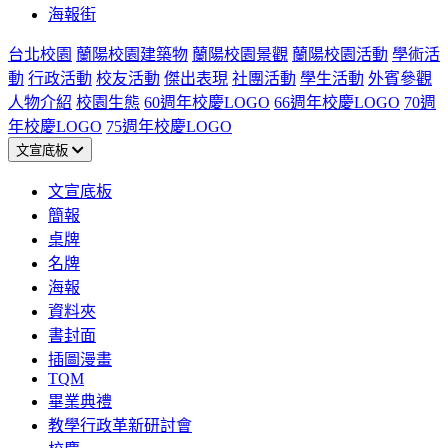
海報街
台北校園
蘭陽校園建築物
蘭陽校園景觀
蘭陽校園活動
學術活
動
行政活動
校友活動
傑出表現
社團活動
學生活動
外賓參觀
人物介紹
校園生態
60週年校慶LOGO
66週年校慶LOGO
70週
年校慶LOGO
75週年校慶LOGO
文宣底板
文宣底板
簡報
桌牌
名牌
海報
資料夾
書封面
插圖漫畫
TQM
畢業典禮
教學行政革新研討會