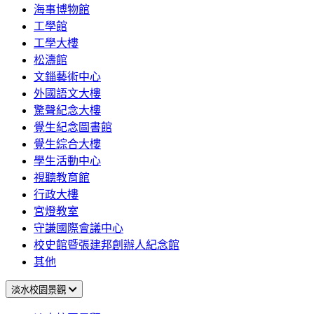
海事博物館
工學館
工學大樓
松濤館
文錙藝術中心
外國語文大樓
驚聲紀念大樓
覺生紀念圖書館
覺生綜合大樓
學生活動中心
視聽教育館
行政大樓
宮燈教室
守謙國際會議中心
校史館暨張建邦創辦人紀念館
其他
淡水校園景觀