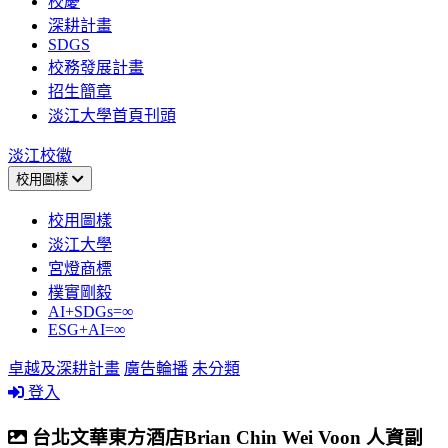
校慶
深耕計畫
SDGS
校務發展計畫
招生簡章
淡江大學首頁刊頭
淡江校徽
校用圖樣
校用圖樣
淡江大學
宮燈商標
樸實剛毅
AI+SDGs=∞
ESG+AI=∞
卓越及深耕計畫
廣告輪播
未分類
登入
台北文華東方酒店Brian Chin Wei Voon 人資副