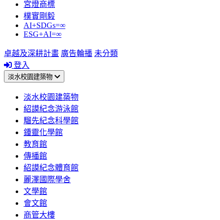
宮燈商標
樸實剛毅
AI+SDGs=∞
ESG+AI=∞
卓越及深耕計畫
廣告輪播
未分類
登入
淡水校園建築物
淡水校園建築物
紹謨紀念游泳館
騮先紀念科學館
鍾靈化學館
教育館
傳播館
紹謨紀念體育館
麗澤國際學舍
文學館
會文館
商管大樓