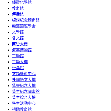
鍾靈化學館
教育館
傳播館
紹謨紀念體育館
麗澤國際學舍
文學館
會文館
商管大樓
海事博物館
工學館
工學大樓
松濤館
文錙藝術中心
外國語文大樓
驚聲紀念大樓
覺生紀念圖書館
覺生綜合大樓
學生活動中心
視聽教育館