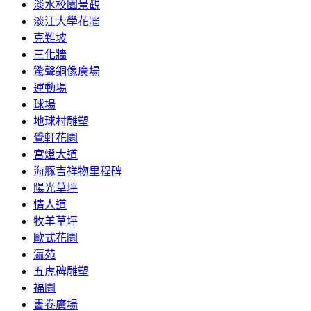
淡水校園景觀
淡江大學花牆
克難坡
三化牆
驚聲銅像廣場
運動場
球場
地球村雕塑
覺軒花園
宮燈大道
海豚吉祥物里程碑
陽光草坪
情人道
牧羊草坪
歐式花園
瀛苑
五虎碑雕塑
福園
書卷廣場