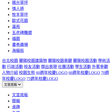
陽光草坪
情人道
牧羊草坪
歐式花園
瀛苑
五虎碑雕塑
福園
書卷廣場
海報街
台北校園
蘭陽校園建築物
蘭陽校園景觀
蘭陽校園活動
學術活
動
行政活動
校友活動
傑出表現
社團活動
學生活動
外賓參觀
人物介紹
校園生態
60週年校慶LOGO
66週年校慶LOGO
70週
年校慶LOGO
75週年校慶LOGO
文宣底板
文宣底板
簡報
桌牌