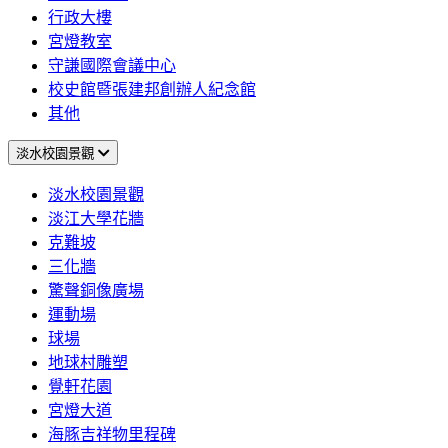
行政大樓
宮燈教室
守謙國際會議中心
校史館暨張建邦創辦人紀念館
其他
淡水校園景觀
淡水校園景觀
淡江大學花牆
克難坡
三化牆
驚聲銅像廣場
運動場
球場
地球村雕塑
覺軒花園
宮燈大道
海豚吉祥物里程碑