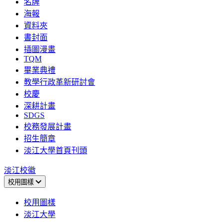
名牌
海報
資料夾
書封面
插圖漫畫
TQM
畢業典禮
教學行政革新研討會
校慶
深耕計畫
SDGS
校務發展計畫
招生簡章
淡江大學首頁刊頭
淡江校徽
校用圖樣
校用圖樣
淡江大學