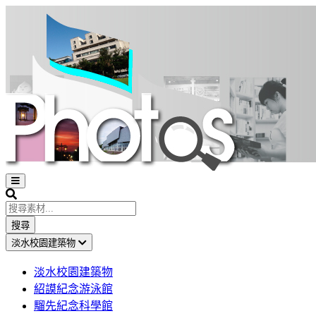
Open
sidebar
Search
搜尋
淡水校園建築物
淡水校園建築物
紹謨紀念游泳館
騮先紀念科學館