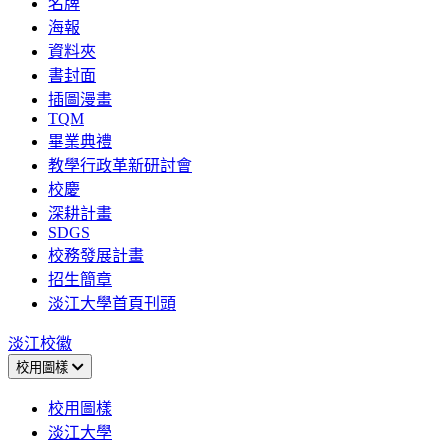
名牌
海報
資料夾
書封面
插圖漫畫
TQM
畢業典禮
教學行政革新研討會
校慶
深耕計畫
SDGS
校務發展計畫
招生簡章
淡江大學首頁刊頭
淡江校徽
校用圖樣
校用圖樣
淡江大學