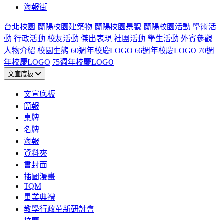
海報街
台北校園
蘭陽校園建築物
蘭陽校園景觀
蘭陽校園活動
學術活
動
行政活動
校友活動
傑出表現
社團活動
學生活動
外賓參觀
人物介紹
校園生態
60週年校慶LOGO
66週年校慶LOGO
70週
年校慶LOGO
75週年校慶LOGO
文宣底板
文宣底板
簡報
桌牌
名牌
海報
資料夾
書封面
插圖漫畫
TQM
畢業典禮
教學行政革新研討會