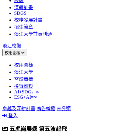
校慶
深耕計畫
SDGS
校務發展計畫
招生簡章
淡江大學首頁刊頭
淡江校徽
校用圖樣
校用圖樣
淡江大學
宮燈商標
樸實剛毅
AI+SDGs=∞
ESG+AI=∞
卓越及深耕計畫
廣告輪播
未分類
登入
五虎崗展翅 第五波起飛