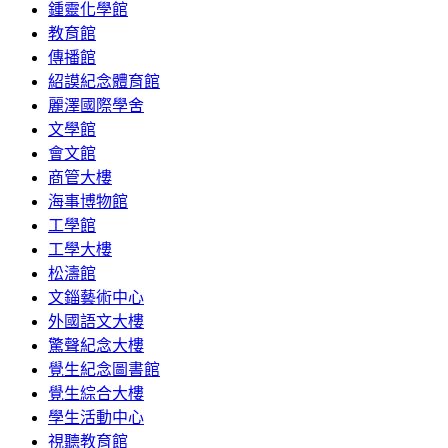
鍾靈化學館
教育館
傳播館
紹謨紀念體育館
麗澤國際學舍
文學館
會文館
商管大樓
海事博物館
工學館
工學大樓
松濤館
文錙藝術中心
外國語文大樓
驚聲紀念大樓
覺生紀念圖書館
覺生綜合大樓
學生活動中心
視聽教育館