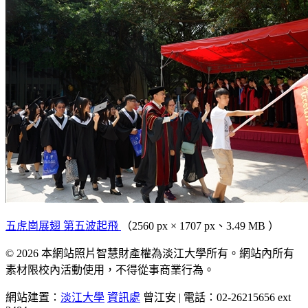
五虎崗展翅 第五波起飛
（2560 px × 1707 px、3.49 MB ）
© 2026 本網站照片智慧財產權為淡江大學所有。網站內所有
素材限校內活動使用，不得從事商業行為。
網站建置：
淡江大學
資訊處
曾江安 | 電話：02-26215656 ext