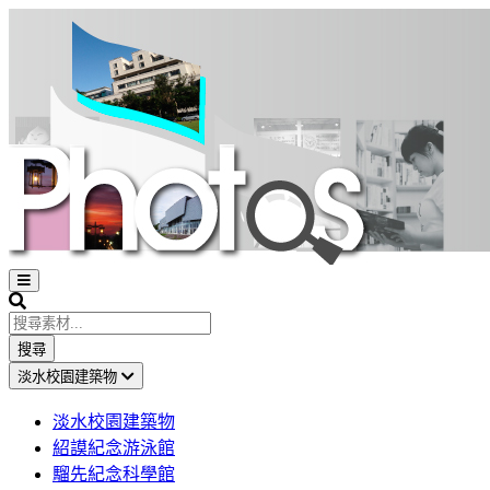
Open
sidebar
Search
搜尋
淡水校園建築物
淡水校園建築物
紹謨紀念游泳館
騮先紀念科學館