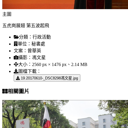
主圖
五虎崗展翅 第五波起飛
分類：
行政活動
單位：
秘書處
文案：
曾華英
攝影：
馮文星
大小：
2560 px × 1476 px、2.14 MB
圖檔下載：
19.20170610-_DSC8298馮文星.jpg
相關圖片