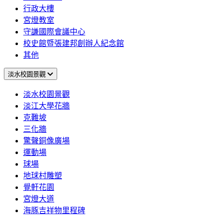
行政大樓
宮燈教室
守謙國際會議中心
校史館暨張建邦創辦人紀念館
其他
淡水校園景觀
淡水校園景觀
淡江大學花牆
克難坡
三化牆
驚聲銅像廣場
運動場
球場
地球村雕塑
覺軒花園
宮燈大道
海豚吉祥物里程碑