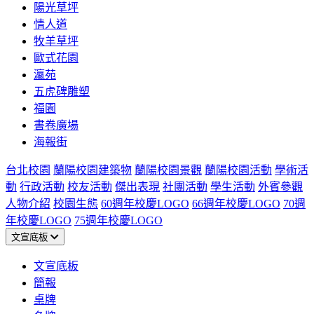
陽光草坪
情人道
牧羊草坪
歐式花園
瀛苑
五虎碑雕塑
福園
書卷廣場
海報街
台北校園
蘭陽校園建築物
蘭陽校園景觀
蘭陽校園活動
學術活
動
行政活動
校友活動
傑出表現
社團活動
學生活動
外賓參觀
人物介紹
校園生態
60週年校慶LOGO
66週年校慶LOGO
70週
年校慶LOGO
75週年校慶LOGO
文宣底板
文宣底板
簡報
桌牌