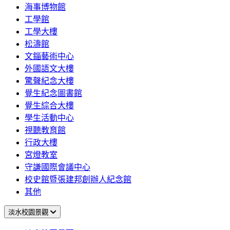
海事博物館
工學館
工學大樓
松濤館
文錙藝術中心
外國語文大樓
驚聲紀念大樓
覺生紀念圖書館
覺生綜合大樓
學生活動中心
視聽教育館
行政大樓
宮燈教室
守謙國際會議中心
校史館暨張建邦創辦人紀念館
其他
淡水校園景觀