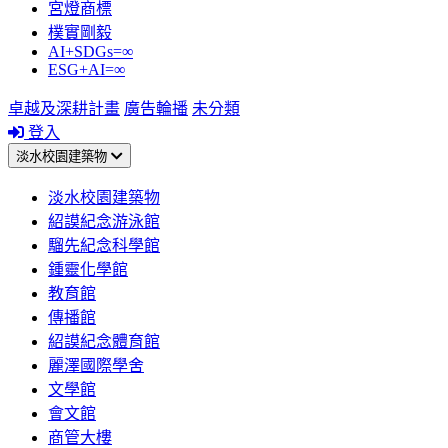
宮燈商標
樸實剛毅
AI+SDGs=∞
ESG+AI=∞
卓越及深耕計畫
廣告輪播
未分類
登入
淡水校園建築物
淡水校園建築物
紹謨紀念游泳館
騮先紀念科學館
鍾靈化學館
教育館
傳播館
紹謨紀念體育館
麗澤國際學舍
文學館
會文館
商管大樓