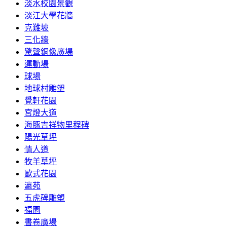
淡水校園景觀
淡江大學花牆
克難坡
三化牆
驚聲銅像廣場
運動場
球場
地球村雕塑
覺軒花園
宮燈大道
海豚吉祥物里程碑
陽光草坪
情人道
牧羊草坪
歐式花園
瀛苑
五虎碑雕塑
福園
書卷廣場