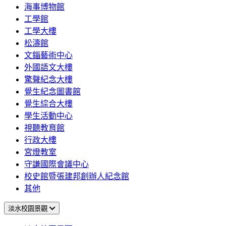
海事博物館
工學館
工學大樓
松濤館
文錙藝術中心
外國語文大樓
驚聲紀念大樓
覺生紀念圖書館
覺生綜合大樓
學生活動中心
視聽教育館
行政大樓
宮燈教室
守謙國際會議中心
校史館暨張建邦創辦人紀念館
其他
淡水校園景觀