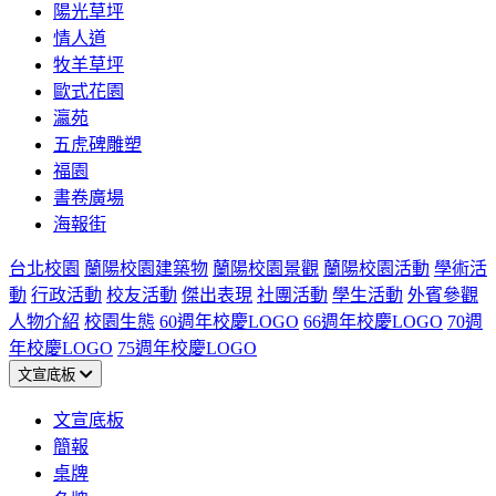
陽光草坪
情人道
牧羊草坪
歐式花園
瀛苑
五虎碑雕塑
福園
書卷廣場
海報街
台北校園
蘭陽校園建築物
蘭陽校園景觀
蘭陽校園活動
學術活
動
行政活動
校友活動
傑出表現
社團活動
學生活動
外賓參觀
人物介紹
校園生態
60週年校慶LOGO
66週年校慶LOGO
70週
年校慶LOGO
75週年校慶LOGO
文宣底板
文宣底板
簡報
桌牌