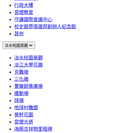
行政大樓
宮燈教室
守謙國際會議中心
校史館暨張建邦創辦人紀念館
其他
淡水校園景觀
淡水校園景觀
淡江大學花牆
克難坡
三化牆
驚聲銅像廣場
運動場
球場
地球村雕塑
覺軒花園
宮燈大道
海豚吉祥物里程碑