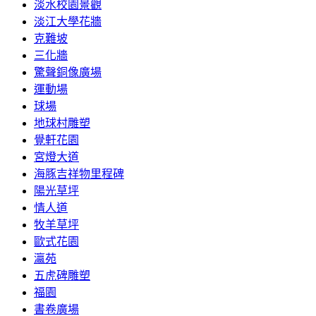
淡水校園景觀
淡江大學花牆
克難坡
三化牆
驚聲銅像廣場
運動場
球場
地球村雕塑
覺軒花園
宮燈大道
海豚吉祥物里程碑
陽光草坪
情人道
牧羊草坪
歐式花園
瀛苑
五虎碑雕塑
福園
書卷廣場