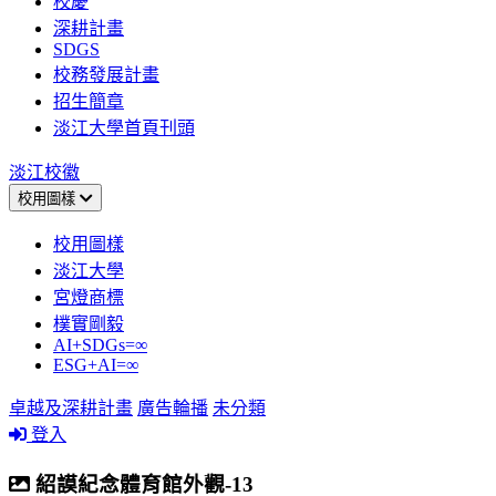
校慶
深耕計畫
SDGS
校務發展計畫
招生簡章
淡江大學首頁刊頭
淡江校徽
校用圖樣
校用圖樣
淡江大學
宮燈商標
樸實剛毅
AI+SDGs=∞
ESG+AI=∞
卓越及深耕計畫
廣告輪播
未分類
登入
紹謨紀念體育館外觀-13