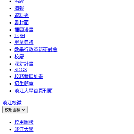
名牌
海報
資料夾
書封面
插圖漫畫
TQM
畢業典禮
教學行政革新研討會
校慶
深耕計畫
SDGS
校務發展計畫
招生簡章
淡江大學首頁刊頭
淡江校徽
校用圖樣
校用圖樣
淡江大學