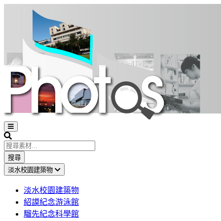
Open
sidebar
Search
搜尋
淡水校園建築物
淡水校園建築物
紹謨紀念游泳館
騮先紀念科學館