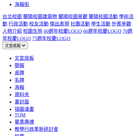
海報街
台北校園
蘭陽校園建築物
蘭陽校園景觀
蘭陽校園活動
學術活
動
行政活動
校友活動
傑出表現
社團活動
學生活動
外賓參觀
人物介紹
校園生態
60週年校慶LOGO
66週年校慶LOGO
70週
年校慶LOGO
75週年校慶LOGO
文宣底板
文宣底板
簡報
桌牌
名牌
海報
資料夾
書封面
插圖漫畫
TQM
畢業典禮
教學行政革新研討會