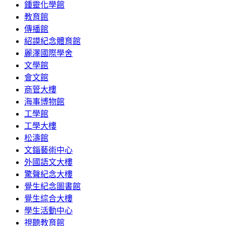
鍾靈化學館
教育館
傳播館
紹謨紀念體育館
麗澤國際學舍
文學館
會文館
商管大樓
海事博物館
工學館
工學大樓
松濤館
文錙藝術中心
外國語文大樓
驚聲紀念大樓
覺生紀念圖書館
覺生綜合大樓
學生活動中心
視聽教育館