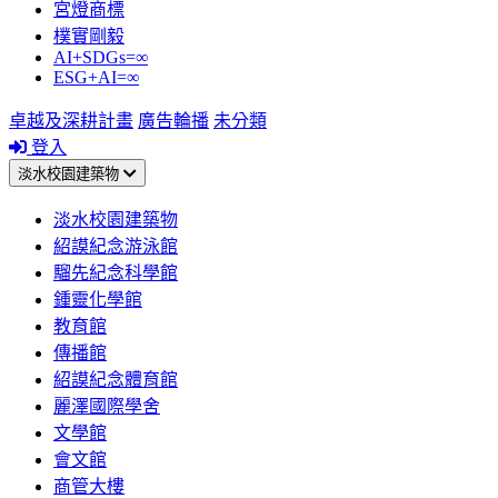
宮燈商標
樸實剛毅
AI+SDGs=∞
ESG+AI=∞
卓越及深耕計畫
廣告輪播
未分類
登入
淡水校園建築物
淡水校園建築物
紹謨紀念游泳館
騮先紀念科學館
鍾靈化學館
教育館
傳播館
紹謨紀念體育館
麗澤國際學舍
文學館
會文館
商管大樓