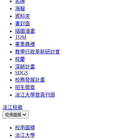
名牌
海報
資料夾
書封面
插圖漫畫
TQM
畢業典禮
教學行政革新研討會
校慶
深耕計畫
SDGS
校務發展計畫
招生簡章
淡江大學首頁刊頭
淡江校徽
校用圖樣
校用圖樣
淡江大學