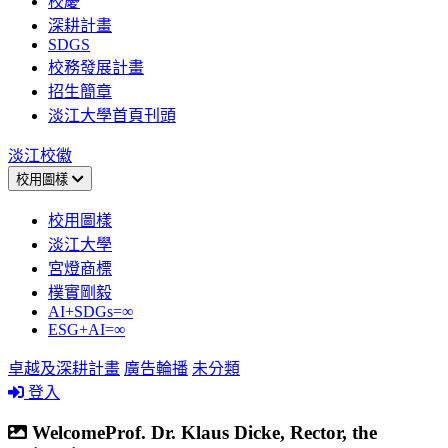
校慶
深耕計畫
SDGS
校務發展計畫
招生簡章
淡江大學首頁刊頭
淡江校徽
校用圖樣
校用圖樣
淡江大學
宮燈商標
樸實剛毅
AI+SDGs=∞
ESG+AI=∞
卓越及深耕計畫
廣告輪播
未分類
登入
WelcomeProf. Dr. Klaus Dicke, Rector, the