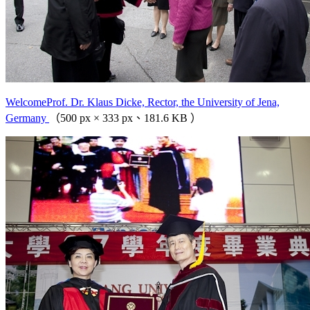
WelcomeProf. Dr. Klaus Dicke, Rector, the University of Jena,
Germany
（500 px × 333 px、181.6 KB ）