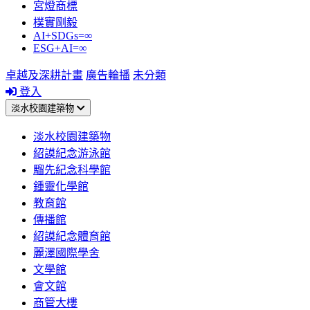
宮燈商標
樸實剛毅
AI+SDGs=∞
ESG+AI=∞
卓越及深耕計畫
廣告輪播
未分類
登入
淡水校園建築物
淡水校園建築物
紹謨紀念游泳館
騮先紀念科學館
鍾靈化學館
教育館
傳播館
紹謨紀念體育館
麗澤國際學舍
文學館
會文館
商管大樓