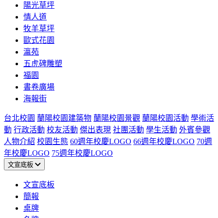
陽光草坪
情人道
牧羊草坪
歐式花園
瀛苑
五虎碑雕塑
福園
書卷廣場
海報街
台北校園
蘭陽校園建築物
蘭陽校園景觀
蘭陽校園活動
學術活
動
行政活動
校友活動
傑出表現
社團活動
學生活動
外賓參觀
人物介紹
校園生態
60週年校慶LOGO
66週年校慶LOGO
70週
年校慶LOGO
75週年校慶LOGO
文宣底板
文宣底板
簡報
桌牌