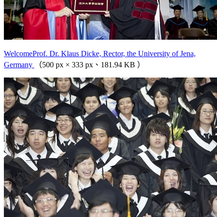
WelcomeProf. Dr. Klaus Dicke, Rector, the University of Jena,
Germany
（500 px × 333 px、181.94 KB ）