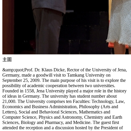
主圖
&amp;quot;Prof. Dr. Klaus Dicke, Rector of the University of Jena,
Germany, made a goodwill visit to Tamkang University on
September 25, 2009. The main purpose of his visit is to explore the
possibility of academic cooperation between two universities.
Founded in 1558, Jena University played a major role in the history
of ideas in Germany. The university has student number about
21,000. The University comprises ten Faculties: Technology, Law,
Economics and Business Administration, Philosophy (Arts and
Letters), Social and Behavioral Sciences, Mathematics and
Computer Science, Physics and Astronomy, Chemistry and Earth
Sciences, Biology and Pharmacy, and Medicine. The guest first
attended the reception and a discussion hosted by the President of