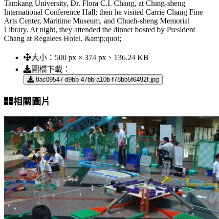
Tamkang University, Dr. Flora C.I. Chang, at Ching-sheng
International Conference Hall; then he visited Carrie Chang Fine
Arts Center, Maritime Museum, and Chueh-sheng Memorial
Library. At night, they attended the dinner hosted by President
Chang at Regalees Hotel. &amp;quot;
大小：
500 px × 374 px、136.24 KB
圖檔下載：
8ac09547-d9bb-47bb-a10b-f78bb5f6492f.jpg
相關圖片