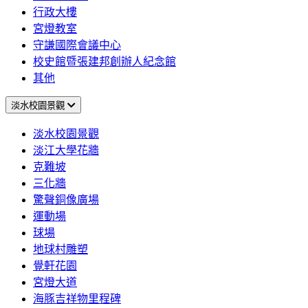
行政大樓
宮燈教室
守謙國際會議中心
校史館暨張建邦創辦人紀念館
其他
淡水校園景觀
淡水校園景觀
淡江大學花牆
克難坡
三化牆
驚聲銅像廣場
運動場
球場
地球村雕塑
覺軒花園
宮燈大道
海豚吉祥物里程碑