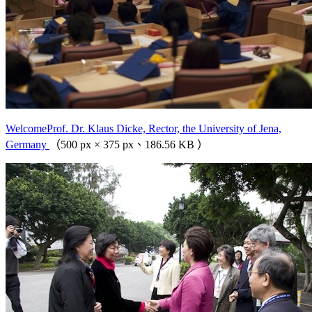
WelcomeProf. Dr. Klaus Dicke, Rector, the University of Jena,
Germany
（500 px × 375 px、186.56 KB ）