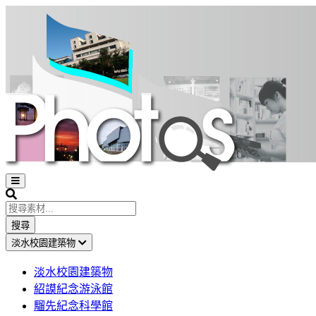
Open
sidebar
Search
搜尋
淡水校園建築物
淡水校園建築物
紹謨紀念游泳館
騮先紀念科學館