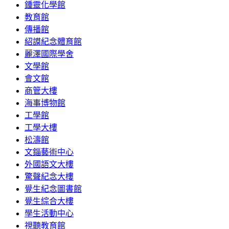
鍾靈化學館
教育館
傳播館
紹謨紀念體育館
麗澤國際學舍
文學館
會文館
商管大樓
海事博物館
工學館
工學大樓
松濤館
文錙藝術中心
外國語文大樓
驚聲紀念大樓
覺生紀念圖書館
覺生綜合大樓
學生活動中心
視聽教育館