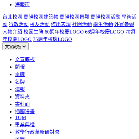
海報街
台北校園
蘭陽校園建築物
蘭陽校園景觀
蘭陽校園活動
學術活
動
行政活動
校友活動
傑出表現
社團活動
學生活動
外賓參觀
人物介紹
校園生態
60週年校慶LOGO
66週年校慶LOGO
70週
年校慶LOGO
75週年校慶LOGO
文宣底板
文宣底板
簡報
桌牌
名牌
海報
資料夾
書封面
插圖漫畫
TQM
畢業典禮
教學行政革新研討會