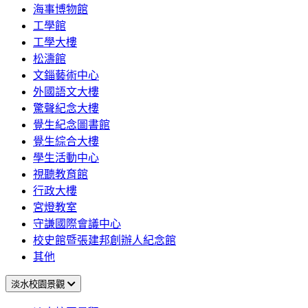
海事博物館
工學館
工學大樓
松濤館
文錙藝術中心
外國語文大樓
驚聲紀念大樓
覺生紀念圖書館
覺生綜合大樓
學生活動中心
視聽教育館
行政大樓
宮燈教室
守謙國際會議中心
校史館暨張建邦創辦人紀念館
其他
淡水校園景觀