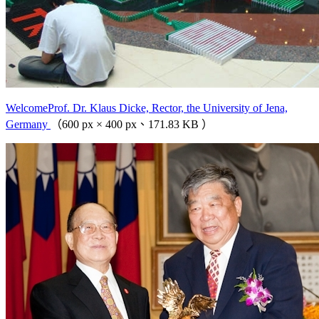
WelcomeProf. Dr. Klaus Dicke, Rector, the University of Jena,
Germany
（600 px × 400 px、171.83 KB ）