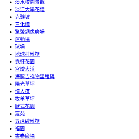
淡水校園景觀
淡江大學花牆
克難坡
三化牆
驚聲銅像廣場
運動場
球場
地球村雕塑
覺軒花園
宮燈大道
海豚吉祥物里程碑
陽光草坪
情人道
牧羊草坪
歐式花園
瀛苑
五虎碑雕塑
福園
書卷廣場