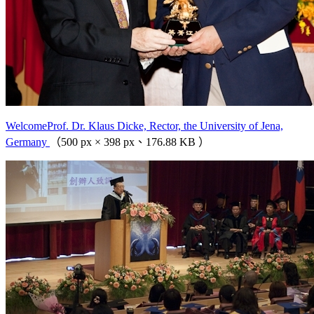
WelcomeProf. Dr. Klaus Dicke, Rector, the University of Jena,
Germany
（500 px × 398 px、176.88 KB ）