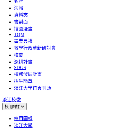
名牌
海報
資料夾
書封面
插圖漫畫
TQM
畢業典禮
教學行政革新研討會
校慶
深耕計畫
SDGS
校務發展計畫
招生簡章
淡江大學首頁刊頭
淡江校徽
校用圖樣
校用圖樣
淡江大學