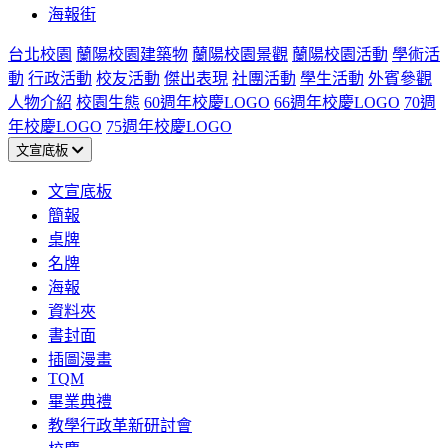
海報街
台北校園
蘭陽校園建築物
蘭陽校園景觀
蘭陽校園活動
學術活
動
行政活動
校友活動
傑出表現
社團活動
學生活動
外賓參觀
人物介紹
校園生態
60週年校慶LOGO
66週年校慶LOGO
70週
年校慶LOGO
75週年校慶LOGO
文宣底板
文宣底板
簡報
桌牌
名牌
海報
資料夾
書封面
插圖漫畫
TQM
畢業典禮
教學行政革新研討會