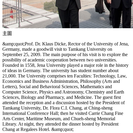
主圖
&amp;quot;Prof. Dr. Klaus Dicke, Rector of the University of Jena,
Germany, made a goodwill visit to Tamkang University on
September 25, 2009. The main purpose of his visit is to explore the
possibility of academic cooperation between two universities.
Founded in 1558, Jena University played a major role in the history
of ideas in Germany. The university has student number about
21,000. The University comprises ten Faculties: Technology, Law,
Economics and Business Administration, Philosophy (Arts and
Letters), Social and Behavioral Sciences, Mathematics and
Computer Science, Physics and Astronomy, Chemistry and Earth
Sciences, Biology and Pharmacy, and Medicine. The guest first
attended the reception and a discussion hosted by the President of
Tamkang University, Dr. Flora C.I. Chang, at Ching-sheng
International Conference Hall; then he visited Carrie Chang Fine
Arts Center, Maritime Museum, and Chueh-sheng Memorial
Library. At night, they attended the dinner hosted by President
Chang at Regalees Hotel. &amp;quot;