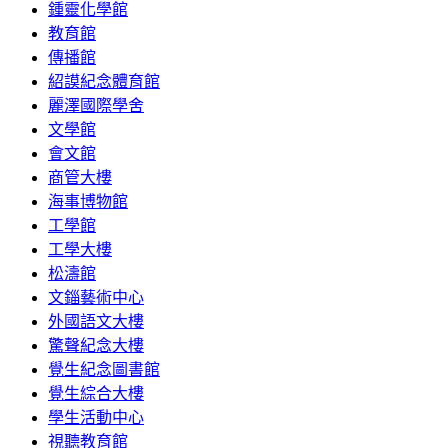
鍾靈化學館
教育館
傳播館
紹謨紀念體育館
麗澤國際學舍
文學館
會文館
商管大樓
海事博物館
工學館
工學大樓
松濤館
文錙藝術中心
外國語文大樓
驚聲紀念大樓
覺生紀念圖書館
覺生綜合大樓
學生活動中心
視聽教育館