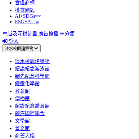
宮燈商標
樸實剛毅
AI+SDGs=∞
ESG+AI=∞
卓越及深耕計畫
廣告輪播
未分類
登入
淡水校園建築物
淡水校園建築物
紹謨紀念游泳館
騮先紀念科學館
鍾靈化學館
教育館
傳播館
紹謨紀念體育館
麗澤國際學舍
文學館
會文館
商管大樓