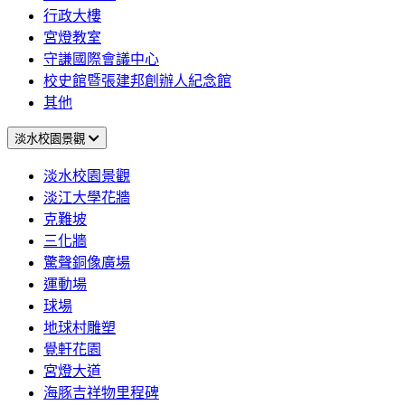
行政大樓
宮燈教室
守謙國際會議中心
校史館暨張建邦創辦人紀念館
其他
淡水校園景觀
淡水校園景觀
淡江大學花牆
克難坡
三化牆
驚聲銅像廣場
運動場
球場
地球村雕塑
覺軒花園
宮燈大道
海豚吉祥物里程碑