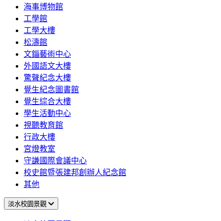
海事博物館
工學館
工學大樓
松濤館
文錙藝術中心
外國語文大樓
驚聲紀念大樓
覺生紀念圖書館
覺生綜合大樓
學生活動中心
視聽教育館
行政大樓
宮燈教室
守謙國際會議中心
校史館暨張建邦創辦人紀念館
其他
淡水校園景觀