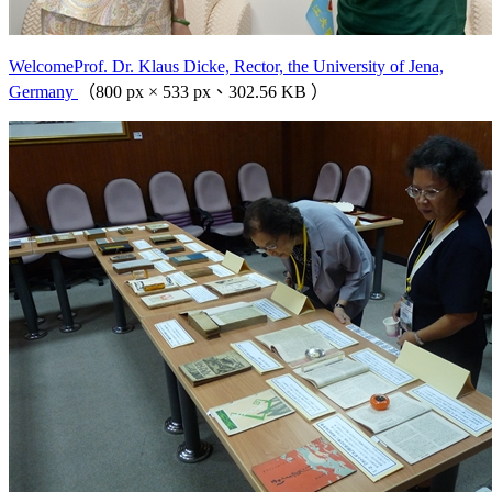
WelcomeProf. Dr. Klaus Dicke, Rector, the University of Jena,
Germany
（800 px × 533 px、302.56 KB ）