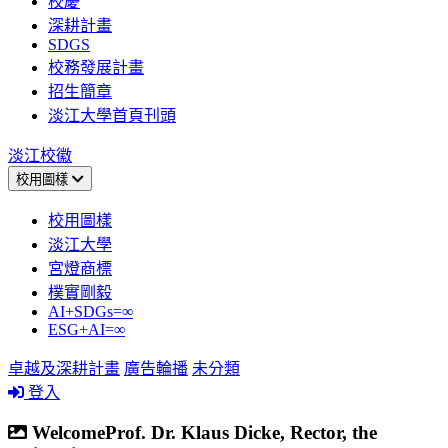
校慶
深耕計畫
SDGS
校務發展計畫
招生簡章
淡江大學首頁刊頭
淡江校徽
校用圖樣
校用圖樣
淡江大學
宮燈商標
樸實剛毅
AI+SDGs=∞
ESG+AI=∞
卓越及深耕計畫
廣告輪播
未分類
登入
WelcomeProf. Dr. Klaus Dicke, Rector, the