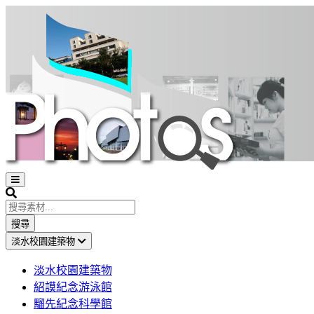
Open
sidebar
Search
搜尋
淡水校園建築物
淡水校園建築物
紹謨紀念游泳館
騮先紀念科學館