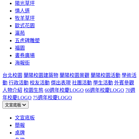
陽光草坪
情人道
牧羊草坪
歐式花園
瀛苑
五虎碑雕塑
福園
書卷廣場
海報街
台北校園
蘭陽校園建築物
蘭陽校園景觀
蘭陽校園活動
學術活
動
行政活動
校友活動
傑出表現
社團活動
學生活動
外賓參觀
人物介紹
校園生態
60週年校慶LOGO
66週年校慶LOGO
70週
年校慶LOGO
75週年校慶LOGO
文宣底板
文宣底板
簡報
桌牌