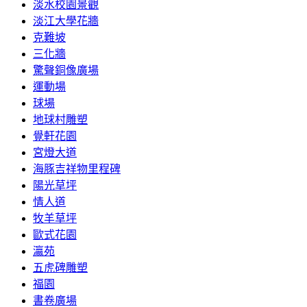
淡水校園景觀
淡江大學花牆
克難坡
三化牆
驚聲銅像廣場
運動場
球場
地球村雕塑
覺軒花園
宮燈大道
海豚吉祥物里程碑
陽光草坪
情人道
牧羊草坪
歐式花園
瀛苑
五虎碑雕塑
福園
書卷廣場