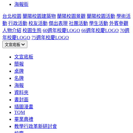
海報街
台北校園
蘭陽校園建築物
蘭陽校園景觀
蘭陽校園活動
學術活
動
行政活動
校友活動
傑出表現
社團活動
學生活動
外賓參觀
人物介紹
校園生態
60週年校慶LOGO
66週年校慶LOGO
70週
年校慶LOGO
75週年校慶LOGO
文宣底板
文宣底板
簡報
桌牌
名牌
海報
資料夾
書封面
插圖漫畫
TQM
畢業典禮
教學行政革新研討會