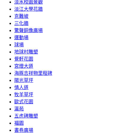
淡水校園景觀
淡江大學花牆
克難坡
三化牆
驚聲銅像廣場
運動場
球場
地球村雕塑
覺軒花園
宮燈大道
海豚吉祥物里程碑
陽光草坪
情人道
牧羊草坪
歐式花園
瀛苑
五虎碑雕塑
福園
書卷廣場