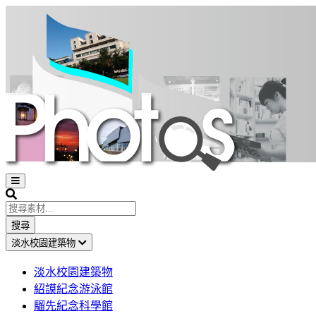
Open
sidebar
Search
搜尋
淡水校園建築物
淡水校園建築物
紹謨紀念游泳館
騮先紀念科學館