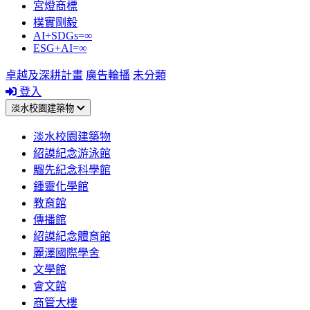
宮燈商標
樸實剛毅
AI+SDGs=∞
ESG+AI=∞
卓越及深耕計畫
廣告輪播
未分類
登入
淡水校園建築物
淡水校園建築物
紹謨紀念游泳館
騮先紀念科學館
鍾靈化學館
教育館
傳播館
紹謨紀念體育館
麗澤國際學舍
文學館
會文館
商管大樓