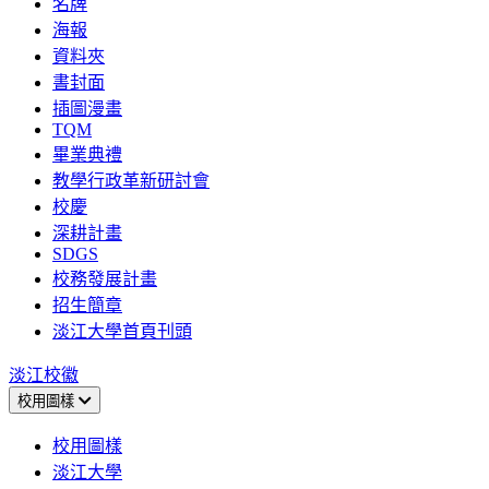
名牌
海報
資料夾
書封面
插圖漫畫
TQM
畢業典禮
教學行政革新研討會
校慶
深耕計畫
SDGS
校務發展計畫
招生簡章
淡江大學首頁刊頭
淡江校徽
校用圖樣
校用圖樣
淡江大學