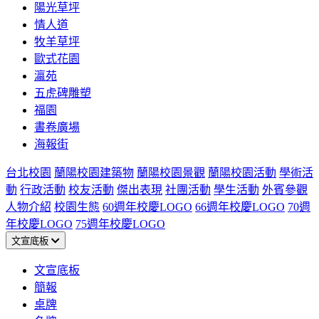
陽光草坪
情人道
牧羊草坪
歐式花園
瀛苑
五虎碑雕塑
福園
書卷廣場
海報街
台北校園
蘭陽校園建築物
蘭陽校園景觀
蘭陽校園活動
學術活
動
行政活動
校友活動
傑出表現
社團活動
學生活動
外賓參觀
人物介紹
校園生態
60週年校慶LOGO
66週年校慶LOGO
70週
年校慶LOGO
75週年校慶LOGO
文宣底板
文宣底板
簡報
桌牌