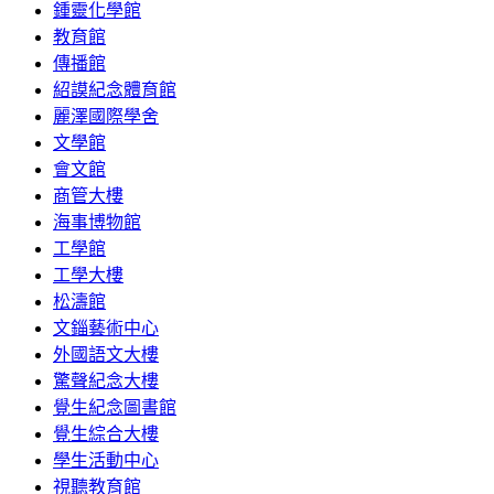
鍾靈化學館
教育館
傳播館
紹謨紀念體育館
麗澤國際學舍
文學館
會文館
商管大樓
海事博物館
工學館
工學大樓
松濤館
文錙藝術中心
外國語文大樓
驚聲紀念大樓
覺生紀念圖書館
覺生綜合大樓
學生活動中心
視聽教育館