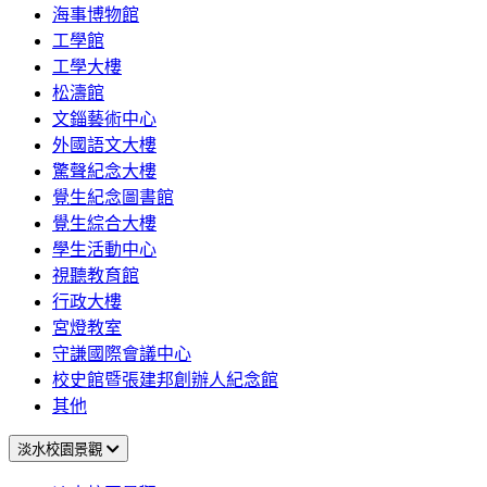
海事博物館
工學館
工學大樓
松濤館
文錙藝術中心
外國語文大樓
驚聲紀念大樓
覺生紀念圖書館
覺生綜合大樓
學生活動中心
視聽教育館
行政大樓
宮燈教室
守謙國際會議中心
校史館暨張建邦創辦人紀念館
其他
淡水校園景觀