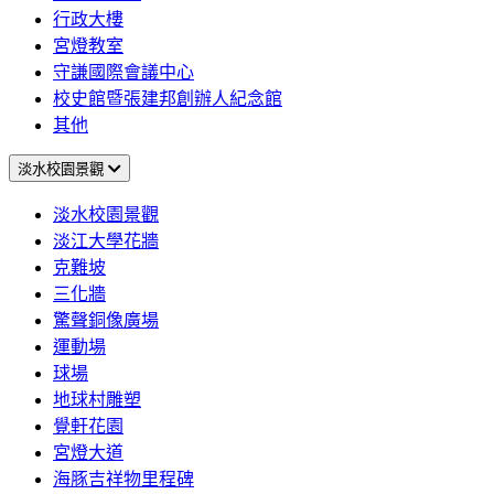
行政大樓
宮燈教室
守謙國際會議中心
校史館暨張建邦創辦人紀念館
其他
淡水校園景觀
淡水校園景觀
淡江大學花牆
克難坡
三化牆
驚聲銅像廣場
運動場
球場
地球村雕塑
覺軒花園
宮燈大道
海豚吉祥物里程碑