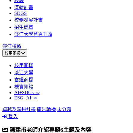
校慶
深耕計畫
SDGS
校務發展計畫
招生簡章
淡江大學首頁刊頭
淡江校徽
校用圖樣
校用圖樣
淡江大學
宮燈商標
樸實剛毅
AI+SDGs=∞
ESG+AI=∞
卓越及深耕計畫
廣告輪播
未分類
登入
陳建甫老師介紹專題6主題及內容