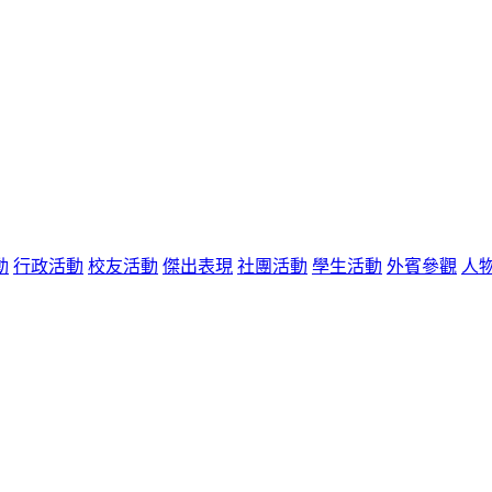
動
行政活動
校友活動
傑出表現
社團活動
學生活動
外賓參觀
人